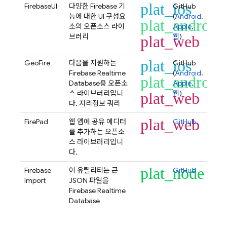
plat_ios
FirebaseUI
다양한 Firebase 기
GitHub
능에 대한 UI 구성요
(
Android
,
plat_android
소의 오픈소스 라이
Apple
,
브러리
웹
)
plat_web
plat_ios
GeoFire
다음을 지원하는
GitHub
Firebase Realtime
(
Android
,
plat_android
Database
용 오픈소
Apple
,
스 라이브러리입니
웹
)
plat_web
다. 지리정보 쿼리
plat_web
FirePad
웹 앱에 공유 에디터
GitHub
를 추가하는 오픈소
스 라이브러리입니
다.
plat_node
Firebase
이 유틸리티는 큰
GitHub
Import
JSON 파일을
Firebase Realtime
Database