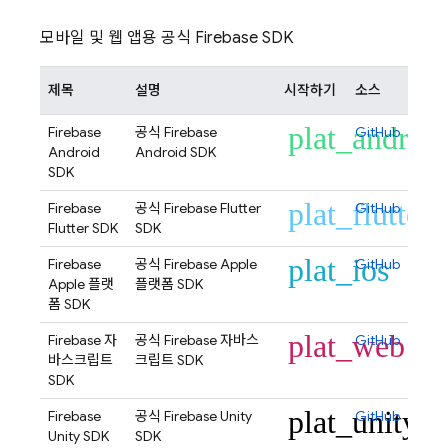
모바일 및 웹 앱용 공식 Firebase SDK
제목
설명
시작하기
소스
plat_androi
Firebase
공식 Firebase
GitHub
Android
Android SDK
SDK
plat_flutter
Firebase
공식 Firebase Flutter
GitHub
Flutter SDK
SDK
plat_ios
Firebase
공식 Firebase Apple
GitHub
Apple 플랫
플랫폼 SDK
폼 SDK
plat_web
Firebase 자
공식 Firebase 자바스
GitHub
바스크립트
크립트 SDK
SDK
plat_unity
Firebase
공식 Firebase Unity
GitHub
Unity SDK
SDK