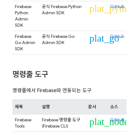
plat_python
Firebase
공식 Firebase Python
GitHub
Python
Admin SDK
Admin
SDK
plat_go
Firebase
공식 Firebase Go
GitHub
Go Admin
Admin SDK
SDK
명령줄 도구
명령줄에서 Firebase와 연동되는 도구
제목
설명
문서
소스
plat_node
Firebase
Firebase 명령줄 도구
GitHub
Tools
(
Firebase
CLI)