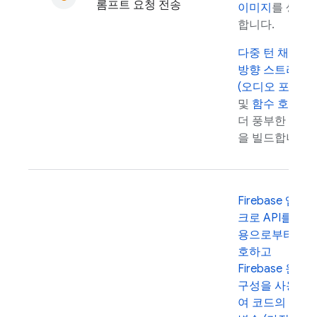
롬프트 요청 전송
이미지
를 생성
합니다.
다중 턴 채팅
양
방향 스트리밍
(오디오 포함)
및
함수 호출
로
더 풍부한 환경
을 빌드합니다.
Firebase 앱 체
크로 API를 악
용으로부터 보
호하고
Firebase 원격
구성을 사용하
여 코드의 매개