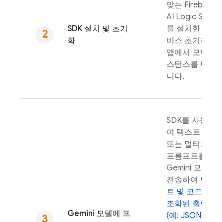
맞는
Firebase
AI Logic
SDK
SDK 설치 및 초기
를 설치한 후 서
화
비스 초기화 및
앱에서 모델 인
스턴스를 만듭
니다.
SDK를 사용하
여 텍스트 전용
또는 멀티모달
프롬프트를
Gemini
모델에
전송하여
텍스
트 및 코드
,
구
조화된 출력
Gemini
모델에 프
(예: JSON)
및