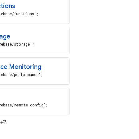
tions
rebase/functions';
age
rebase/storage';
ce Monitoring
rebase/performance';
rebase/remote-config';
니다.