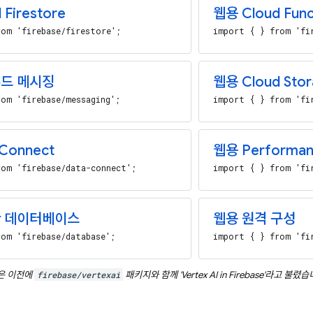
Firestore
웹용 Cloud Func
om 'firebase/firestore';
import { } from 'fi
드 메시징
웹용 Cloud Stor
om 'firebase/messaging';
import { } from 'fi
Connect
웹용 Performan
om 'firebase/data-connect';
import { } from 'fi
간 데이터베이스
웹용 원격 구성
om 'firebase/database';
import { } from 'fi
은 이전에
firebase/vertexai
패키지와 함께 '
Vertex AI in Firebase
'라고 불렸습