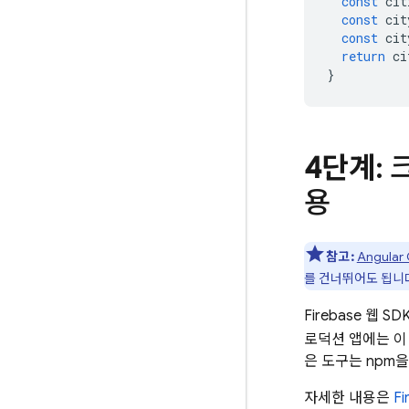
const
cit
const
cit
const
cit
return
ci
}
4단계
:
용
참고:
Angular 
를 건너뛰어도 됩니
Firebase 웹
로덕션 앱에는 이
은 도구는 npm
자세한 내용은
F