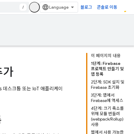
/
블로그
콘솔로 이동
이 페이지의 내용
1단계: Firebase
 추가
프로젝트 만들기 및
앱 등록
2단계: SDK 설치 및
Firebase 초기화
s 데스크톱 또는 IoT 애플리케이
3단계: 앱에서
Firebase에 액세스
4단계: 크기 축소를
위해 모듈 번들러
록
(webpack/Rollup)
사용
웹에서 사용 가능한