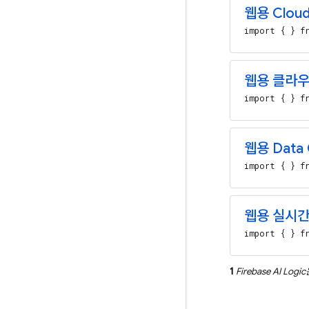
웹용 Cloud 
import { } fr
웹용 클라우
import { } fr
웹용 Data 
import { } fr
웹용 실시
import { } fr
1
Firebase AI Logic