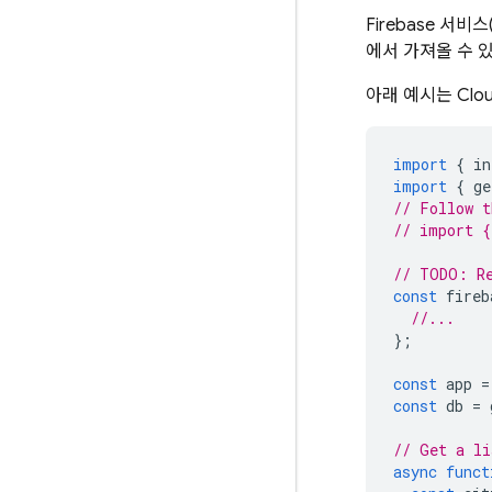
Firebase 서비스
에서 가져올 수 
아래 예시는
Clou
import
{
in
import
{
ge
// Follow t
// import {
// TODO: Re
const
fireb
//...
};
const
app
=
const
db
=
// Get a li
async
funct