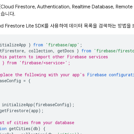
(
Cloud Firestore
,
Authentication
,
Realtime Database
,
Remote 
있습니다.
d Firestore
Lite SDK를 사용하여 데이터 목록을 검색하는 방법을
itializeApp
}
from
'firebase/app'
;
tFirestore
,
collection
,
getDocs
}
from
'firebase/firest
his pattern to import other Firebase services
 } from 'firebase/<service>';
place the following with your app's 
Firebase configurat
aseConfig
=
{
initializeApp
(
firebaseConfig
);
getFirestore
(
app
);
st of cities from your database
ion
getCities
(
db
)
{