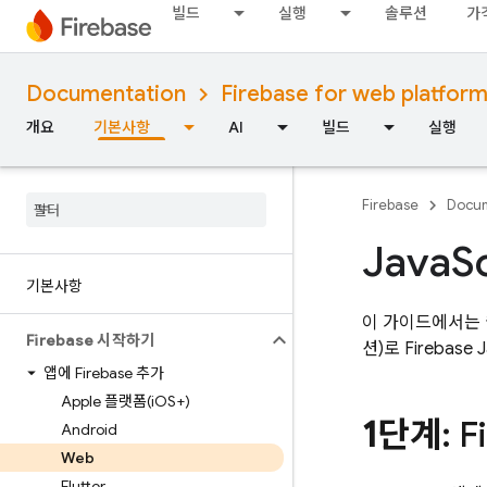
빌드
실행
솔루션
가
Documentation
Firebase for web platfor
개요
기본사항
AI
빌드
실행
Firebase
Docum
Java
S
기본사항
이 가이드에서는 웹
Firebase 시작하기
션)로
Firebase
J
앱에 Firebase 추가
Apple 플랫폼(i
OS+)
1단계
: 
Android
Web
Flutter