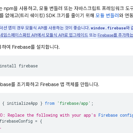
 npm을 사용하고, 모듈 번들러 또는 자바스크립트 프레임워크 도구가
를 없애고(트리 쉐이킹) SDK 크기를 줄이기 위해
모듈 번들러
와 연
덕션 앱의 경우 모듈식 API를 사용하는 것이 좋습니다.
와 
window.firebase
네임스페이스화된 API에서 모듈식 API로 업그레이드
또는
Firebase를 추가하
하여 Firebase를 설치합니다.
install firebase
ebase를 초기화하고 Firebase 앱 객체를 만듭니다.
{
initializeApp
}
from
'firebase/app'
;
O: Replace the following with your app's 
Firebase confi
firebaseConfig
=
{
.