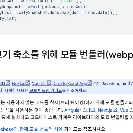
iesCol
=
collection
(
db
,
'cities'
);
ySnapshot
=
await
getDocs
(
citiesCol
);
yList
=
citySnapshot
.
docs
.
map
(
doc
=>
doc
.
data
());
tyList
;
 크기 축소를 위해 모듈 번들러(webp
CLI
,
Next.js
,
Vue CLI
,
Create React App
등의 JavaScript 프
다. 자세한 내용은
모듈 번들링 가이드
를 참조하세요.
 SDK는 사용하지 않는 코드를 삭제(트리 쉐이킹)하기 위해 모듈 번들
 방식을 사용하는 것이 좋습니다.
Angular CLI
,
Next.js
,
Vue C
을 통해 설치하고 코드베이스로 가져온 라이브러리의 모듈 번들링을 
irebase와 함께 모듈 번들러 사용
가이드를 참조하세요.