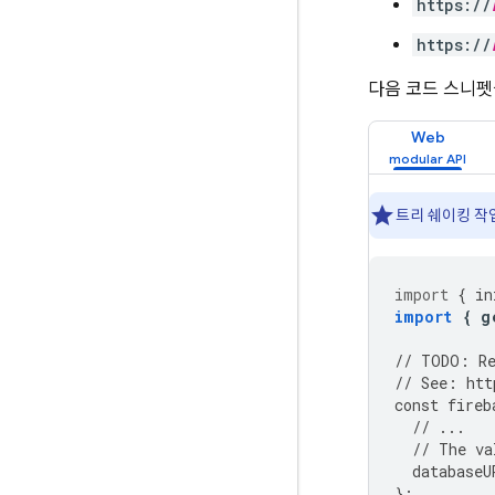
https://
https://
다음 코드 스니펫
Web
트리 쉐이킹 작업
import
{
in
import
{
g
//
TODO
:
R
//
See
:
htt
const
fireb
//
...
//
The
va
databaseU
};