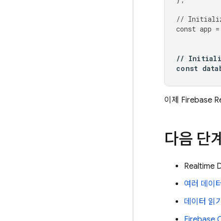
//
Initiali
const
app
=
//
Initial
const
data
이제
Firebase R
다음 단
Realtime 
여러 데이
데이터 읽기
Firebase
C