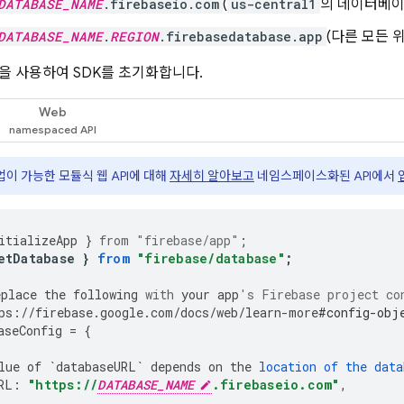
DATABASE_NAME
.firebaseio.com
(
us-central1
의 데이터베이
DATABASE_NAME
.
REGION
.firebasedatabase.app
(다른 모든 
을 사용하여 SDK를 초기화합니다.
Web
이 가능한 모듈식 웹 API에 대해
자세히 알아보고
네임스페이스화된 API에서
itializeApp
}
from
"firebase/app"
;
etDatabase
}
from
"firebase/database"
;
eplace
the
following
with
your
app
's Firebase project co
ps
:
//
firebase
.
google
.
com
/
docs
/
web
/
learn
-
more
#config-obj
aseConfig
=
{
lue
of
`
databaseURL
`
depends
on
the
location
of
the
data
RL
:
"https://
DATABASE_NAME
.firebaseio.com"
,