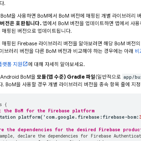
다.
e BoM
을 사용하면
BoM
에서
BoM
버전에 매핑된 개별 라이브러리 
 버전은 호환됩니다.
앱에서
BoM
버전을 업데이트하면 앱에서 사용하는
 매핑된 버전으로 업데이트됩니다.
매핑된 Firebase 라이브러리 버전을 알아보려면 해당
BoM
버전
라이브러리 버전을 다른
BoM
버전과 비교해야 하는 경우에는 아래
비
플랫폼 지원
에 대해 자세히 알아보세요.
 Android BoM
을
모듈(앱 수준) Gradle 파일
(일반적으로
app/bu
다.
BoM
을 사용할 경우 개별 라이브러리 버전을 종속 항목 줄에 지
s
{
t the 
BoM
 for the Firebase platform
tation
platform
(
'
com
.
google
.
firebase
:
firebase
-
bom
:
re the dependencies for the desired Firebase produc
ample, declare the dependencies for 
Firebase Authentica