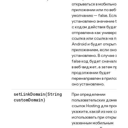
открываться в мобильном
приложении или по веб-ссылк
умолчанию — false. Если
установлено значение true, с
с кодом действия будет
отправлена ​​как универсальна
ссылка или ссылка на прило
Android и будет открыта
приложением, если оно
установлено. В случае значе
false код будет сначала отп
в веб-виджет, а затем при
продолжении будет
перенаправлен в приложение
оно установлено.
setLinkDomain(
String
При определении
custom
Domain)
пользовательских доменов д
ссылок
Hosting
для проекта
укажите, какой из них следуе
использовать при открытии с
указанным мобильным