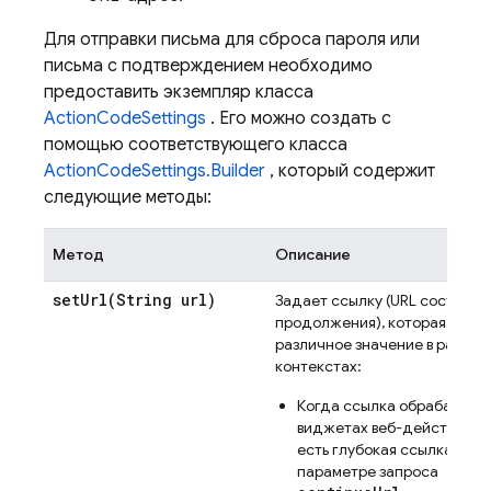
Для отправки письма для сброса пароля или
письма с подтверждением необходимо
предоставить экземпляр класса
ActionCodeSettings
. Его можно создать с
помощью соответствующего класса
ActionCodeSettings.Builder
, который содержит
следующие методы:
Метод
Описание
setUrl(
String url)
Задает ссылку (URL состояни
продолжения), которая имее
различное значение в разных
контекстах:
Когда ссылка обрабатывае
виджетах веб-действий, э
есть глубокая ссылка в
параметре запроса