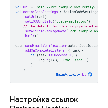
val
url
=
"http://www.example.com/verify?uid="
val
actionCodeSettings
=
ActionCodeSettings
.
newB
.
setUrl
(
url
)
.
setIOSBundleId
(
"com.example.ios"
)
// The default for this is populated with t
.
setAndroidPackageName
(
"com.example.android
.
build
()
user
.
sendEmailVerification
(
actionCodeSettings
)
.
addOnCompleteListener
{
task
-
if
(
task
.
isSuccessful
)
{
Log
.
d
(
TAG
,
"Email sent."
)
}
}
MainActivity
.
kt
Настройка ссылок