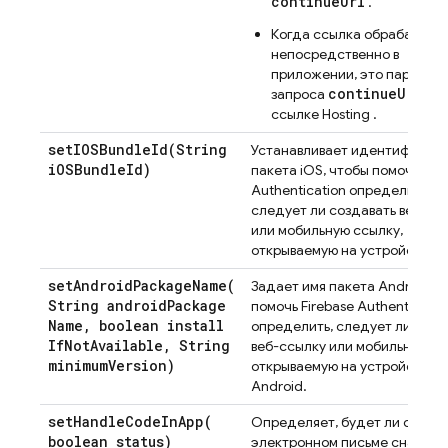
continueUrl
.
Когда ссылка обрабатыва
непосредственно в
приложении, это парамет
continueUrl
запроса
в п
ссылке
Hosting
.
setIOSBundleId(
String
Устанавливает идентификат
i
OSBundle
Id)
пакета iOS, чтобы помочь
Fir
Authentication
определить,
следует ли создавать веб-сс
или мобильную ссылку,
открываемую на устройстве A
setAndroidPackageName(
Задает имя пакета Android, ч
String android
Package
помочь
Firebase Authenticatio
Name
,
boolean install
определить, следует ли созд
If
Not
Available
,
String
веб-ссылку или мобильную сс
minimum
Version)
открываемую на устройстве
Android.
setHandleCodeInApp(
Определяет, будет ли ссылка
boolean status)
электронном письме сначала