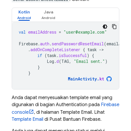
Kotlin
Java
val
emailAddress
=
"user@example.com"
Firebase
.
auth
.
sendPasswordResetEmail
(
emailAddre
.
addOnCompleteListener
{
task
-
if
(
task
.
isSuccessful
)
{
Log
.
d
(
TAG
,
"Email sent."
)
}
}
MainActivity
.
kt
Anda dapat menyesuaikan template email yang
digunakan di bagian Authentication pada
Firebase
console
, di halaman Template Email. Lihat
Template Email
di Pusat Bantuan Firebase.