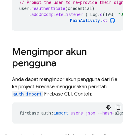
// Prompt the user to re-provide their sign-in 
user
.
reauthenticate
(
credential
)
.
addOnCompleteListener
{
Log
.
d
(
TAG
,
"User r
MainActivity
.
kt
Mengimpor akun
pengguna
Anda dapat mengimpor akun pengguna dari file
ke project Firebase menggunakan perintah
auth:import
Firebase CLI. Contoh:
firebase
auth
:
import
users.json
--
hash
-
algo
=
scr