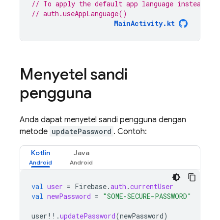
// To apply the default app language instead of
// auth.useAppLanguage()
MainActivity.kt
Menyetel sandi
pengguna
Anda dapat menyetel sandi pengguna dengan
metode
updatePassword
. Contoh:
Kotlin
Java
val
user
=
Firebase
.
auth
.
currentUser
val
newPassword
=
"SOME-SECURE-PASSWORD"
user
!!
.
updatePassword
(
newPassword
)