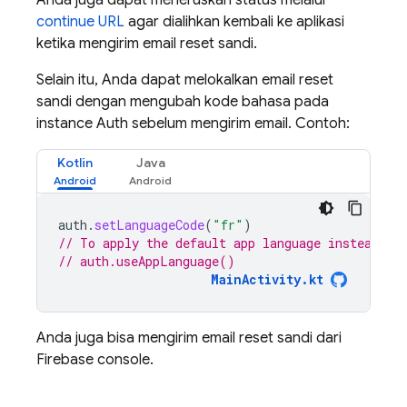
Anda juga dapat meneruskan status melalui
continue URL
agar dialihkan kembali ke aplikasi
ketika mengirim email reset sandi.
Selain itu, Anda dapat melokalkan email reset
sandi dengan mengubah kode bahasa pada
instance Auth sebelum mengirim email. Contoh:
Kotlin
Java
auth
.
setLanguageCode
(
"fr"
)
// To apply the default app language instead of
// auth.useAppLanguage()
MainActivity.kt
Anda juga bisa mengirim email reset sandi dari
Firebase
console.