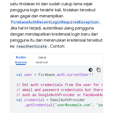
satu tindakan ini dan sudah cukup lama sejak
pengguna login terakhir kali, tindakan tersebut
akan gagal dan menampilkan
FirebaseAuthRecentLoginRequiredException
.
Jika hal ini terjadi, autentikasi ulang pengguna
dengan mendapatkan kredensial login baru dari
pengguna itu dan meneruskan kredensial tersebut
ke
reauthenticate
. Contoh:
Kotlin
Java
val
user
=
Firebase
.
auth
.
currentUser
!!
// Get auth credentials from the user for re-au
// email and password credentials but there are
// such as GoogleAuthProvider or FacebookAuthPr
val
credential
=
EmailAuthProvider
.
getCredential
(
"user@example.com"
,
"passwor