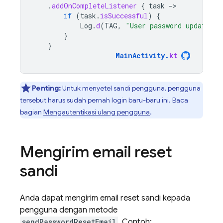
.
addOnCompleteListener
{
task
-
if
(
task
.
isSuccessful
)
{
Log
.
d
(
TAG
,
"User password updated."
}
}
MainActivity
.
kt
Penting:
Untuk menyetel sandi pengguna, pengguna
tersebut harus sudah pernah login baru-baru ini. Baca
bagian
Mengautentikasi ulang pengguna
.
Mengirim email reset
sandi
Anda dapat mengirim email reset sandi kepada
pengguna dengan metode
sendPasswordResetEmail
. Contoh: