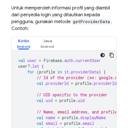
Untuk memperoleh informasi profil yang diambil
dari penyedia login yang ditautkan kepada
pengguna, gunakan metode
getProviderData
.
Contoh:
Kotlin
Java
val
user
=
Firebase
.
auth
.
currentUser
user
?.
let
{
for
(
profile
in
it
.
providerData
)
{
// Id of the provider (ex: google.com)
val
providerId
=
profile
.
providerId
// UID specific to the provider
val
uid
=
profile
.
uid
// Name, email address, and profile pho
val
name
=
profile
.
displayName
val
email
=
profile
.
email