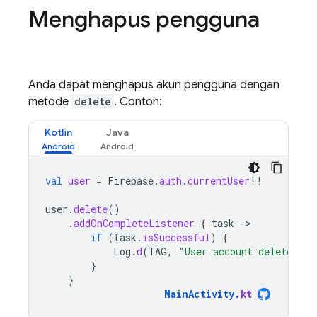
Menghapus pengguna
Anda dapat menghapus akun pengguna dengan
metode
delete
. Contoh:
Kotlin
Java
val
user
=
Firebase
.
auth
.
currentUser
!!
user
.
delete
()
.
addOnCompleteListener
{
task
-
if
(
task
.
isSuccessful
)
{
Log
.
d
(
TAG
,
"User account deleted."
)
}
}
MainActivity
.
kt