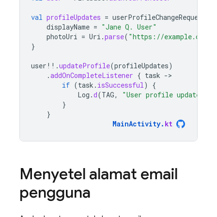
val
profileUpdates
=
userProfileChangeRequest
{
displayName
=
"Jane Q. User"
photoUri
=
Uri
.
parse
(
"https://example.com/j
}
user
!!
.
updateProfile
(
profileUpdates
)
.
addOnCompleteListener
{
task
-
if
(
task
.
isSuccessful
)
{
Log
.
d
(
TAG
,
"User profile updated."
)
}
}
MainActivity
.
kt
Menyetel alamat email
pengguna