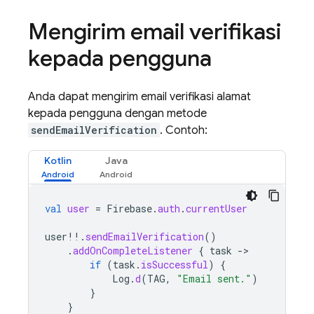
Mengirim email verifikasi
kepada pengguna
Anda dapat mengirim email verifikasi alamat
kepada pengguna dengan metode
sendEmailVerification
. Contoh:
Kotlin
Java
val
user
=
Firebase
.
auth
.
currentUser
user
!!
.
sendEmailVerification
()
.
addOnCompleteListener
{
task
-
if
(
task
.
isSuccessful
)
{
Log
.
d
(
TAG
,
"Email sent."
)
}
}