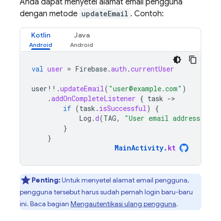
Anda dapat menyetel alamat email pengguna
dengan metode
updateEmail
. Contoh:
Kotlin
Java
val
user
=
Firebase
.
auth
.
currentUser
user
!!
.
updateEmail
(
"user@example.com"
)
.
addOnCompleteListener
{
task
-
if
(
task
.
isSuccessful
)
{
Log
.
d
(
TAG
,
"User email address upda
}
}
MainActivity
.
kt
Penting:
Untuk menyetel alamat email pengguna,
pengguna tersebut harus sudah pernah login baru-baru
ini. Baca bagian
Mengautentikasi ulang pengguna
.