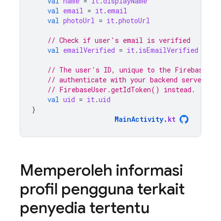
val
name
=
it
.
displayName
val
email
=
it
.
email
val
photoUrl
=
it
.
photoUrl
// Check if user's email is verified
val
emailVerified
=
it
.
isEmailVerified
// The user's ID, unique to the Firebase pr
// authenticate with your backend server, if
// FirebaseUser.getIdToken() instead.
val
uid
=
it
.
uid
}
MainActivity
.
kt
Memperoleh informasi
profil pengguna terkait
penyedia tertentu