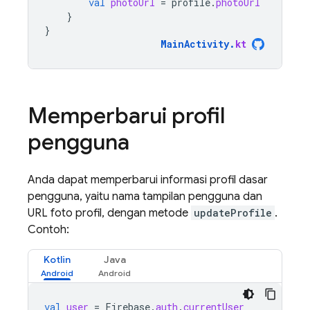
val
photoUrl
=
profile
.
photoUrl
}
}
MainActivity
.
kt
Memperbarui profil
pengguna
Anda dapat memperbarui informasi profil dasar
pengguna, yaitu nama tampilan pengguna dan
URL foto profil, dengan metode
updateProfile
.
Contoh:
Kotlin
Java
val
user
=
Firebase
.
auth
.
currentUser