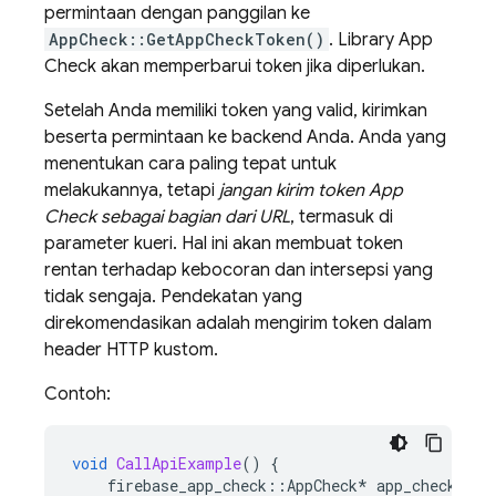
permintaan dengan panggilan ke
AppCheck::GetAppCheckToken()
. Library App
Check akan memperbarui token jika diperlukan.
Setelah Anda memiliki token yang valid, kirimkan
beserta permintaan ke backend Anda. Anda yang
menentukan cara paling tepat untuk
melakukannya, tetapi
jangan kirim token App
Check sebagai bagian dari URL
, termasuk di
parameter kueri. Hal ini akan membuat token
rentan terhadap kebocoran dan intersepsi yang
tidak sengaja. Pendekatan yang
direkomendasikan adalah mengirim token dalam
header HTTP kustom.
Contoh:
void
CallApiExample
()
{
firebase_app_check
::
AppCheck
*
app_check
=
f