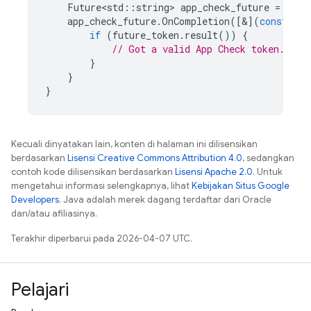
Future<std
::
string
>
app_check_future
=
app_
app_check_future
.
OnCompletion
([&](
const
Fut
if
(
future_token
.
result
())
{
// Got a valid App Check token. Inc
}
}
}
Kecuali dinyatakan lain, konten di halaman ini dilisensikan
berdasarkan
Lisensi Creative Commons Attribution 4.0
, sedangkan
contoh kode dilisensikan berdasarkan
Lisensi Apache 2.0
. Untuk
mengetahui informasi selengkapnya, lihat
Kebijakan Situs Google
Developers
. Java adalah merek dagang terdaftar dari Oracle
dan/atau afiliasinya.
Terakhir diperbarui pada 2026-04-07 UTC.
Pelajari