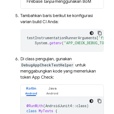
Firebase
tanpa
menggunakan
BoM
Tambahkan baris berikut ke konfigurasi
varian build CI Anda:
testInstrumentationRunnerArguments
[
"fireba
System
.
getenv
(
"APP_CHECK_DEBUG_TOKEN_
Di class pengujian, gunakan
DebugAppCheckTestHelper
untuk
menggabungkan kode yang memerlukan
token
App Check
:
Kotlin
Java
@RunWith
(
AndroidJunit4
::
class
)
class
MyTests
{