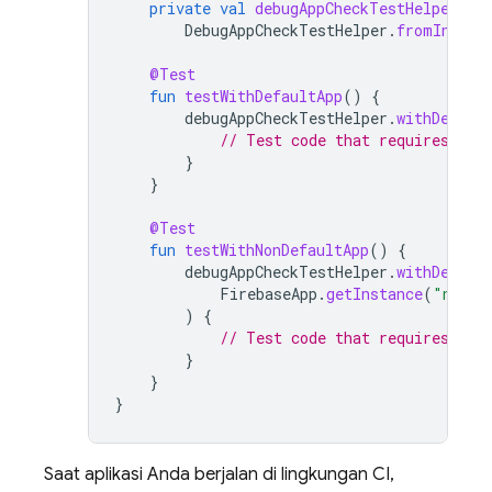
private
val
debugAppCheckTestHelper
=
DebugAppCheckTestHelper
.
fromInstru
@Test
fun
testWithDefaultApp
()
{
debugAppCheckTestHelper
.
withDebugP
// Test code that requires a d
}
}
@Test
fun
testWithNonDefaultApp
()
{
debugAppCheckTestHelper
.
withDebugP
FirebaseApp
.
getInstance
(
"nonDe
)
{
// Test code that requires a d
}
}
}
Saat aplikasi Anda berjalan di lingkungan CI,