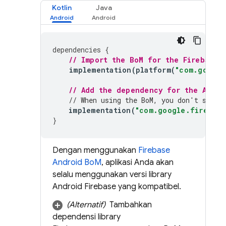
Kotlin
Java
dependencies
{
// Import the 
BoM
 for the Firebase 
implementation
(
platform
(
"com.google
// Add the dependency for the 
App C
// When using the 
BoM
, you don't speci
implementation
(
"com.google.firebase
}
Dengan menggunakan
Firebase
Android BoM
, aplikasi Anda akan
selalu menggunakan versi library
Android Firebase yang kompatibel.
(Alternatif)
Tambahkan
dependensi library