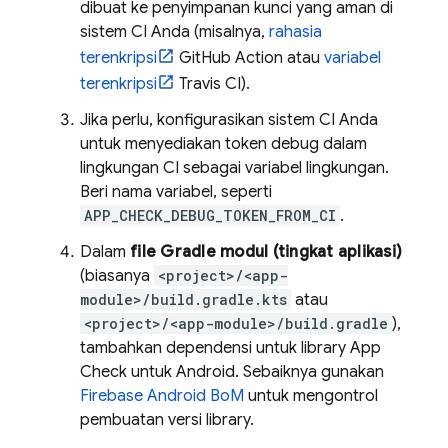
dibuat ke penyimpanan kunci yang aman di
sistem CI Anda (misalnya,
rahasia
terenkripsi
GitHub Action atau
variabel
terenkripsi
Travis CI).
Jika perlu, konfigurasikan sistem CI Anda
untuk menyediakan token debug dalam
lingkungan CI sebagai variabel lingkungan.
Beri nama variabel, seperti
APP_CHECK_DEBUG_TOKEN_FROM_CI
.
Dalam
file Gradle modul (tingkat aplikasi)
(biasanya
<project>/<app-
module>/build.gradle.kts
atau
<project>/<app-module>/build.gradle
),
tambahkan dependensi untuk library
App
Check
untuk Android. Sebaiknya gunakan
Firebase Android BoM
untuk mengontrol
pembuatan versi library.