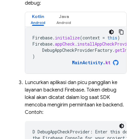
debug:
Kotlin
Java
Firebase
.
initialize
(
context
=
this
)
Firebase
.
appCheck
.
installAppCheckProviderF
DebugAppCheckProviderFactory
.
getInstan
)
MainActivity
.
kt
Luncurkan aplikasi dan picu panggilan ke
layanan backend Firebase. Token debug
lokal akan dicatat dalam log saat SDK
mencoba mengirim permintaan ke backend.
Contoh:
D DebugAppCheckProvider: Enter this debug s
the Firebase Console for your project: 123