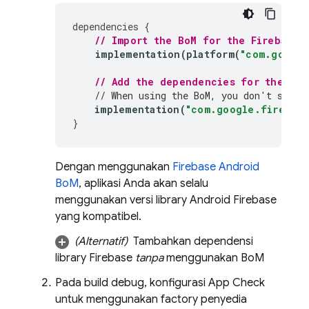
dependencies
{
// Import the 
BoM
 for the Firebase 
implementation
(
platform
(
"com.google
// Add the dependencies for the 
App
// When using the 
BoM
, you don't speci
implementation
(
"com.google.firebase
}
Dengan menggunakan
Firebase Android
BoM
, aplikasi Anda akan selalu
menggunakan versi library Android Firebase
yang kompatibel.
(Alternatif)
Tambahkan dependensi
library Firebase
tanpa
menggunakan
BoM
Pada build debug, konfigurasi
App Check
untuk menggunakan factory penyedia