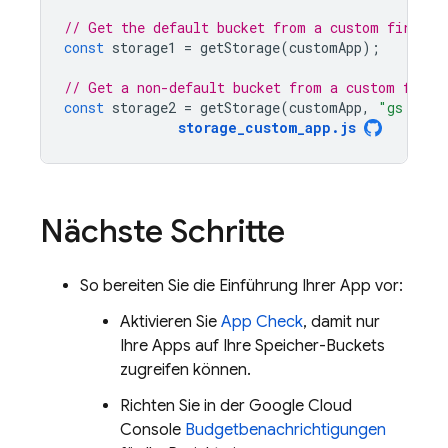
// Get the default bucket from a custom firebas
const
storage1
=
getStorage
(
customApp
);
// Get a non-default bucket from a custom fireb
const
storage2
=
getStorage
(
customApp
,
"gs://my
storage_custom_app
.
js
Nächste Schritte
So bereiten Sie die Einführung Ihrer App vor:
Aktivieren Sie
App Check
, damit nur
Ihre Apps auf Ihre Speicher-Buckets
zugreifen können.
Richten Sie in der
Google Cloud
Console
Budgetbenachrichtigungen