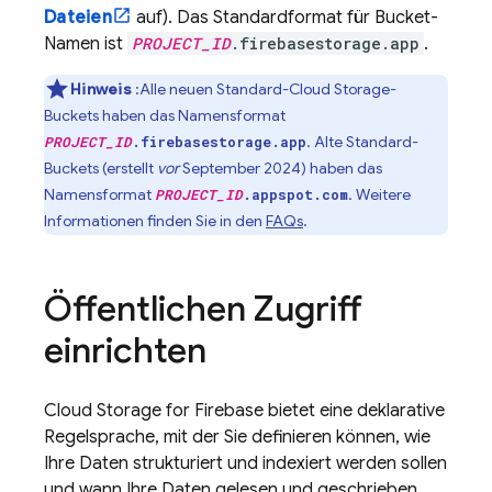
Dateien
auf). Das Standardformat für Bucket-
Namen ist
PROJECT_ID
.firebasestorage.app
.
Hinweis
:Alle neuen Standard-
Cloud Storage
-
Buckets haben das Namensformat
. Alte Standard-
PROJECT_ID
.firebasestorage.app
Buckets (erstellt
vor
September 2024
) haben das
Namensformat
. Weitere
PROJECT_ID
.appspot.com
Informationen finden Sie in den
FAQs
.
Öffentlichen Zugriff
einrichten
Cloud Storage for Firebase
bietet eine deklarative
Regelsprache, mit der Sie definieren können, wie
Ihre Daten strukturiert und indexiert werden sollen
und wann Ihre Daten gelesen und geschrieben