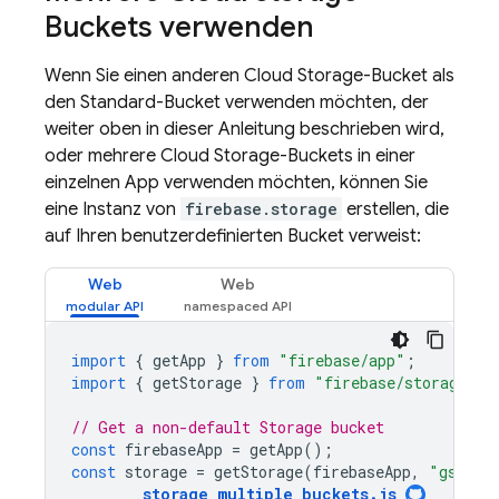
Buckets verwenden
Wenn Sie einen anderen
Cloud Storage
-Bucket als
den Standard-Bucket verwenden möchten, der
weiter oben in dieser Anleitung beschrieben wird,
oder mehrere
Cloud Storage
-Buckets in einer
einzelnen App verwenden möchten, können Sie
eine Instanz von
firebase.storage
erstellen, die
auf Ihren benutzerdefinierten Bucket verweist:
Web
Web
import
{
getApp
}
from
"firebase/app"
;
import
{
getStorage
}
from
"firebase/storage"
;
// Get a non-default Storage bucket
const
firebaseApp
=
getApp
();
const
storage
=
getStorage
(
firebaseApp
,
"gs://m
storage_multiple_buckets
.
js