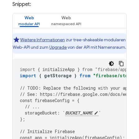
Snippet:
Web
Web
Weitere Informationen
zur tree-shakeable modularen
Web-API und zum
Upgrade
von der API mit Namensraum.
import
{
initializeApp
}
from
"firebase/app"
;
import
{
getStorage
}
from
"firebase/storage
//
TODO
:
Replace
the
following
with
your
app
's 
//
See
:
https
:
//
firebase
.
google
.
com
/
docs
/
web
/
le
const
firebaseConfig
=
{
//
...
storageBucket
:
'
BUCKET_NAME
'
};
//
Initialize
Firebase
const
app
=
initializeApp
(
firebaseConfig
);