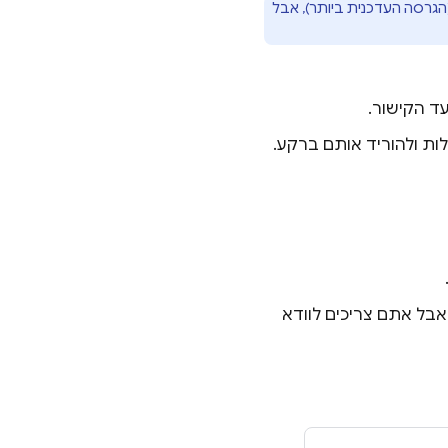
מוגדרת כברירת מחדל (הגרסה העדכנית ביותר), אבל
ד הקישור.
 להיות שכבר עשיתם את זה אם כבר הגדרתם מוצר אחר של Firebase, אבל אתם צריכים לוודא