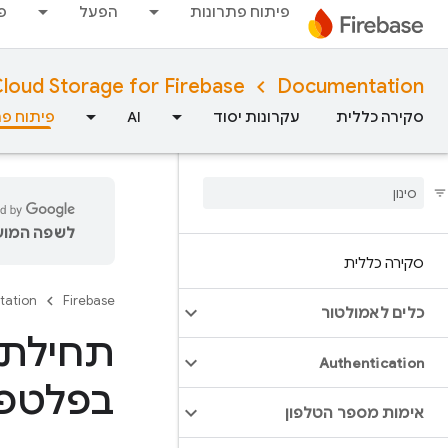
פיתוח פתרונות
הפעל
פ
loud Storage for Firebase
Documentation
סקירה כללית
עקרונות יסוד
AI
פיתוח פת
לשפה המועד
סקירה כללית
tation
Firebase
כלים לאמולטור
Authentication
בפלטפורמ
אימות מספר הטלפון