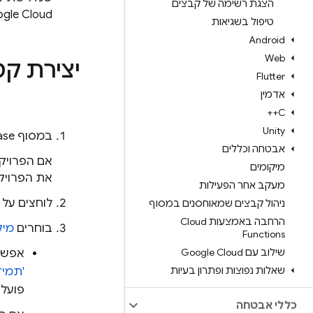
הצגת רשימה של קבצים
gle Cloud
טיפול בשגיאות
Android
Web
יצירת קט
Flutter
אדמין
C++
Unity
במסוף
ase
אבטחה וכללים
מיקומים
את הפרויק
מעקב אחר הפעילות
לוחצים על
ניהול קבצים שמאוחסנים במסוף
הרחבה באמצעות Cloud
בוחרים
מיק
Functions
שילוב עם Google Cloud
אפשר
שאלות נפוצות ופתרון בעיות
'תמיד
פועלו
כללי אבטחה