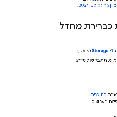
 בחינם בשווי 300$
.
כברירת מחדל
>
Storage
(אחסון).
כנית התמחור Blaze בתשלום לפי שימוש, תתבקשו לשדרג
גרת
התוכנית
ילות הערוצים