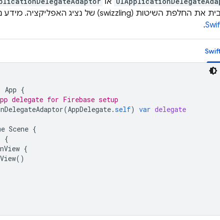
UIApplicationDelegateAda
או
plicationDelegateAdaptor
לפת השיטות (swizzling) של נציג האפליקציה. מידע נוסף זמין
.
Swif
:
App
{
app delegate for Firebase setup
onDelegateAdaptor
(
AppDelegate
.
self
)
var
delegate
me
Scene
{
p
{
nView
{
View
()