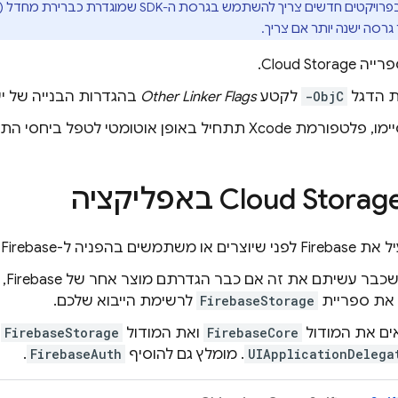
בפרויקטים חדשים צריך להשתמש בגרסת ה-SDK ש
רסה ישנה יותר אם צריך.
פרייה
Cloud Storage
.
ת הדגל
-ObjC
לקטע
Other Linker Flags
בהגדרות הבנייה של יע
ל באופן אוטומטי לטפל ביחסי התלות ולהוריד אותם ברקע.
Cloud Storag
באפליקציה
שתמשים בהפניה ל-Firebase.
יכול
את ספריית
FirebaseStorage
לרשימת הייבוא שלכם.
ים את המודול
FirebaseCore
ואת המודול
FirebaseStorage
UIApplicationDelega
. מומלץ גם להוסיף
FirebaseAuth
.