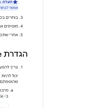
הערה:
אפשר לבחור ג
בוחרים בס
מוסיפים א
אחרי שתסיימו, פלטפורמת Xcode תתחי
הגדרת
e
צריך להפעיל את Firebase לפני שיוצרים או מ
שהוספתם 
מייבא
ב-
te