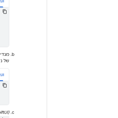
tUI
מגדי
של נצ
tUI
(SwiftUI בלבד)