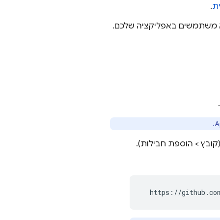
ת
.
א משתמשים באפליקציה שלכם.
קובץ > הוספת חבילות).
  https://github.co