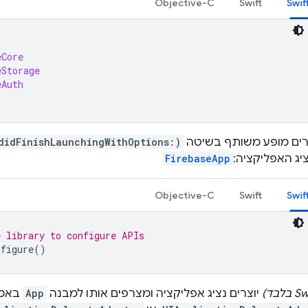
Objective-C
Swift
Swif
eCore
eStorage
eAuth
רים מופע משותף בשיטה
didFinishLaunchingWithOptions:)
יג האפליקציה:
FirebaseApp
Objective-C
Swift
Swif
e library to configure APIs
nfigure
()
יוצרים נציג אפליקציה ומצרפים אותו למבנה
App
באמצ