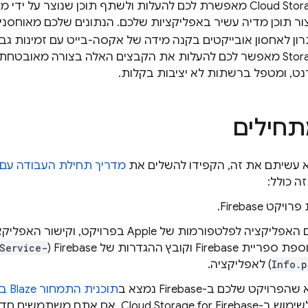
Cloud Stora
מאפשרת לכם להעלות ולשתף תוכן שנוצר על ידי מ
יצור תוכן מדיה עשיר באפליקציות שלכם. הנתונים שלכם מאוחסנ
ון לאחסון אובייקטים בקנה מידה של אקסה-בייט עם זמינות גבו
Stor
מאפשר לכם להעלות את הקבצים האלה בצורה מאובטחת יש
נט, ומטפל ברשתות לא יציבות בקלות.
תחילים
א עשיתם את זה, הקפידו להשלים את
מדריך תחילת העבודה עם 
 זה כולל:
ויקט Firebase.
ית Firebase וקובץ ההגדרות של Firebase (
Service-
Info.p
) לאפליקציה.
רויקט שלכם ב-Firebase נמצא ב
תוכנית התמחור Blaze בתשלום לפי שימוש
ימוש ב-
Cloud Storage for Firebase
. אם אתם משתמשים חדשים ב-base