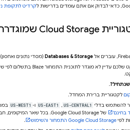
Goo
, כדאי לבדוק אם אתם עומדים בדרישות ל
קרדיט לתקופת ניסיון
גוריית
Cloud Storage
שמוגדרת 
Fireb
, עוברים אל
Databases & Storage
(מסדי נתונים ואחסון) 
אם הפרויקט שלכם עדיין לא מוגדר לתו
ט.
שנתחיל?
.
ום
לקטגוריית ברירת המחדל.
 להשתמש בדלי
US-CENTRAL1
,‏
US-EAST1
ו-
US-WEST1
במס
 בחינם'
של
Google Cloud Storage
. בכל שאר המיקומים, חב
ת לפי
Google Cloud Storage
התמחור והשימוש
.