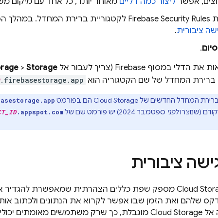
צים, אפשר
ליצור כמה דליים
מאוחר יותר, כל אחד עם מיקום משל
ת
Firebase Security Rules
לקטגוריית ברירת המחדל. במהלך הפ
שה ציבורית
.
סיום
.
ות את הדלי במסוף
Firebase
(צריך לעבור אל
Storage
>
orage
 ברירת המחדל של שם הקטגוריה הוא
.firebasestorage.app
ברירת המחדל החדשים של
Cloud Storage
הם בפורמט
basestorage.app
ודם (שנוצרו
לפני
ספטמבר 2024
) יש פורמט שם של
CT_ID
.appspot.com
שה ציבורית
Cloud Stora
מספק שפת כללים הצהרתית שמאפשרת להגדיר את
נדקס שלהם ואת הזמן שבו אפשר לקרוא את הנתונים ולכתוב אות
 אל
Cloud Storage
מוגבלת, כך שרק משתמשים מאומתים יכולים ל