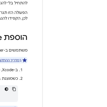
להתחיל בלי להג
הפעולה הזו תגר
לכן, הקפידו להג
הוספת
e
משתמשים ב-Swift Package Manager כדי להתקין ולנהל יחסי תלות ב-Firebase.
ב
מדריך ההתקנ
ב-Xcode, כשפרויקט האפליקציה פתוח, עוברים אל
כשמוצגת בקשה, מוסי