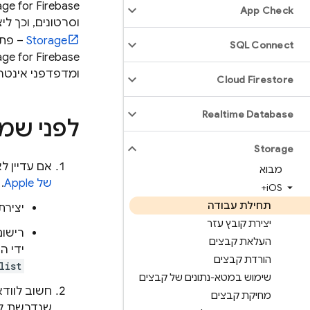
ge for Firebase
App Check
וסרטונים, וכך ל
Storage
– פתר
SQL Connect
age for Firebase
ומדפדפני אינטר
Cloud Firestore
Realtime Database
לפני שמ
Storage
אם עדיין ל
מבוא
של Apple
.
i
OS+
תחילת עבודה
יצירת פר
יצירת קובץ עזר
העלאת קבצים
ידי הוספת ספרי
הורדת קבצים
list
שימוש במטא-נתונים של קבצים
חשוב לוודא שהפ
מחיקת קבצים
שנדרשת לש