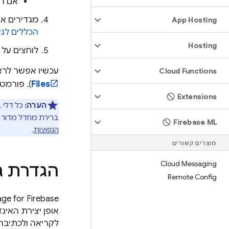
אם רו
מגדירים א
App Hosting
הכללים לגי
Hosting
לוחצים על
עכשיו אפשר לרא
Cloud Functions
Files
). פורמט
Extensions
הערה:
כל דלי 
ברירת מחדל מדור ק
Firebase ML
הנפוצות
.
מוצרים קשורים
Cloud Messaging
הגדרת גי
Remote Config
ge for Firebase
אופן יצירת האי
לקריאה ולכתיבה