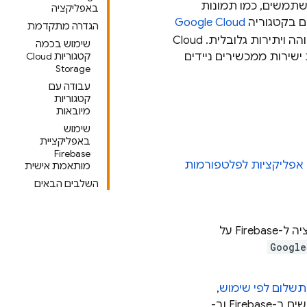
שתמשים, כמו תמונות
באפליקציה
ים בקטגוריה
Google Cloud
הגדרה מתקדמת
הה ויתירות גלובלית.
Cloud
שימוש בכמה
ירות ממכשירים ניידים
קטגוריות Cloud
Storage
עבודה עם
קטגוריות
מיובאות
שימוש
באפליקציית
Firebase
אפליקציות לפלטפורמות
מותאמת אישית
השלבים הבאים
רישום האפליקציה לפלטפורמות של Apple בפרויקט, וקישור האפליקציה ל-Firebase על
Google
,
Fire וב-