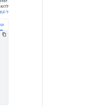
ptor
להשבית את הח
ל-SwiftUI
tUI