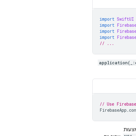
import
SwiftUI
import
Firebas
import
Firebas
import
Firebas
// ...
application(_:
// Use Firebas
FirebaseApp
.
co
עות