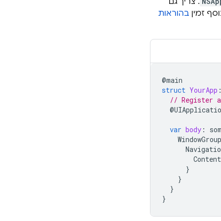
NSAp
. צריך גם
בהוראות
@
main
struct
YourApp
// Register 
@
UIApplicati
var
body
:
so
WindowGrou
Navigatio
Content
}
}
}
}