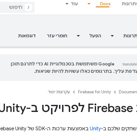
תרונות
Docs
עוד
/
רונות
הפעל
חומרי עזר
דוגמאות
‫Google משתמשת בטכנולוגיית AI כדי לתרגם תוכן
פת עליך. בתרגומים כאלו עשויות להיות שגיאות.
Documen
Firebase for Unity
עקרונות יסוד
Uni
חקים שלכם ב-
Unity
באמצעות ערכות ה-SDK של
Unity
rebase