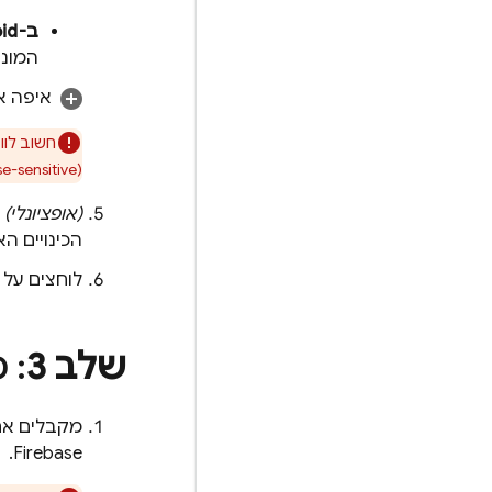
ב-Android
המונ
איפה אפ
חשוב לוו
(case-sensitive), ואי אפשר לשנות אותו באפליקציות האלה ב-Firebase אחרי שהן נרשמות בפרויקט שלכם ב-Firebase.
(אופציונלי)
מ
הכינויים ה
לוחצים על
שלב 3
: מ
מקבלים את קובצי ההגדרה של 
.
Firebase