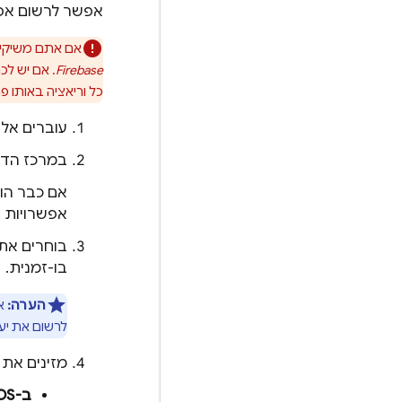
אפשר לרשום אפליק
אם אתם משיקים את המשחק גם ב-iOS וגם ב-d
Firebase
. אם יש לכ
כל וריאציה באותו פרויקט se
עוברים אל
במרכז הדף
אם כבר הוספתם א
אפשרויות 
בו-זמנית.
הערה:
לרשום את יעד ה-uild
מזינים את 
ב-iOS