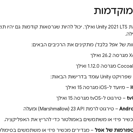
מוקדמות
מתקינים את Unity 2021 LTS ואילך. יכול להיות שגרסאות קודמות ג
לה.
ות של אפל בלבד)
מתקינים את הרכיבים הבאים:
 ואילך
גרסה 1.12.0 ואילך
U עומד בדרישות הבאות:
– מיועד ל-iOS מגרסה 15 ואילך
– טירגוט ל-tvOS מגרסה 15 ואילך
– טירגוט לרמת API‏ 23 (Marshmallow) ומעלה
שיר פיזי או משתמשים באמולטור כדי להריץ את האפליקציה.
פורמות של אפל
– מגדירים מכשיר פיזי או משתמשים בסימולטור של iOS 