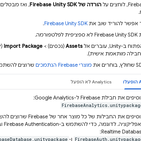
Fireb
, לוחצים על
הורדה של
SDK
Unity
Firebase
.
 אפשר להוריד שוב את
SDK
Unity
Firebase
.
SDK לא ספציפית לפלטפורמה.
Unity
Firebase
Uni, עוברים אל
Assets
(נכסים) >
Import Package
(י
בילה מותאמת אישית).
מוצרי Firebase הנתמכים
שרוצים להשתמש
A
הופעלו
Analytics
לא הופעל
יפים את חבילת Firebase ל-
Google Analytics
:
FirebaseAnalytics.unitypackag
מוסיפים את החבילות של כל מוצר אחר של e
פליקציה. לדוגמה, כדי להשתמש ב-
Firebase Authentication
וב
:
Realtime Databa
FirebaseAuth.unitypackag
ו-
baseDatabase.unitypackage