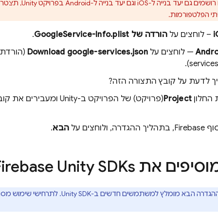
אם אתם רושמים גם יעד ב
י הפלטפורמות.
– לוחצים על
הורדה של GoogleService-Info.plist
.
— לוחצים על
Download google-services.json
services.
ך לדעת על קובץ התצורה הזה?
 החלון
Project
(פרויקט) של הפרויקט ב-Unity ומעבירים את קובצי ההגדרות לתיקייה
סוף
Firebase
, בתהליך ההגדרה, ולוחצים על
הבא
.
סיפים את Firebase Unity SDKs
בא מומלץ למשתמשים חדשים ב-Unity SDK. לתרחישי שימוש מסוימים, Firebase מציעה