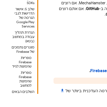
כדי להראות כמה קל לקשר את Firebase לפרויקט ב-Unity, יצרנו משחק לדוגמה, MechaHamster. אם רוצים
SDKs
GitHub
. אם אתם רוצים
שלב 5: אישור
הדרישות לגבי
.
הגרסה של
Google Play
Services
הגדרת תהליך
עבודה במחשב
(בטא)
מוצרים נתמכים
של Firebase
ספריות
Firebase
שזמינות לנייד
.
ספריות
Firebase
שזמינות
למחשב
השלבים הבאים