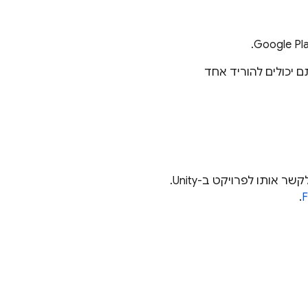
כם פרויקט Unity ואתם רק רוצים להתנסות במוצר של Firebase, אתם יכולים להוריד אחד
לפני שמוסיפים את Firebase לפרויקט ב-Unity, צריך ליצור פרויקט Firebase כדי לקשר אותו לפרויקט ב-Unity.
.