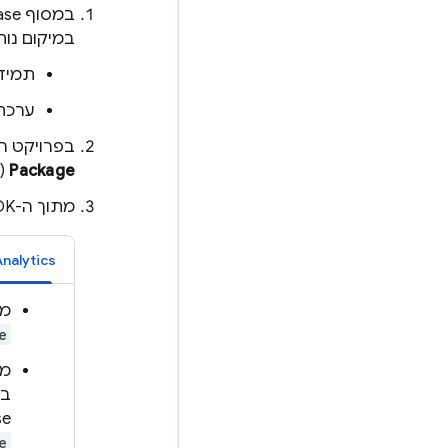
במסוף
ase
במיקום נוח
תמיד
ערכת
בפרויקט הפתוח ב-ty
Package
(ח
מתוך ה-SDK שחולץ, בוחרים את
nalytics
מוס
e
בא
se
e