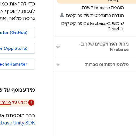
הוספת Firebase לשרת
לנסות להוסיף את Firebase למשחק, אפשר להשתמש בגרסת המתחילים ש
הגדרה פרוגרמטית של פרויקטים
גרסה מלאה, אתם 
שימוש ב-Firebase עם פרויקט קיים
ב-Cloud
ter (GitHub)
ניהול הפרויקטים שלך ב-
 (App Store)
Firebase
MechaHamster (חנות ay
פלטפורמות ומסגרות
מידע נוסף על שיפור
מידע על
מוצרי Firebase
כבר הוספתם את Firebase לפרויקט ב-Unity? חשוב לוודא שאתם משתמשים בגרסה העדכנית 
rebase
Unity
SDK