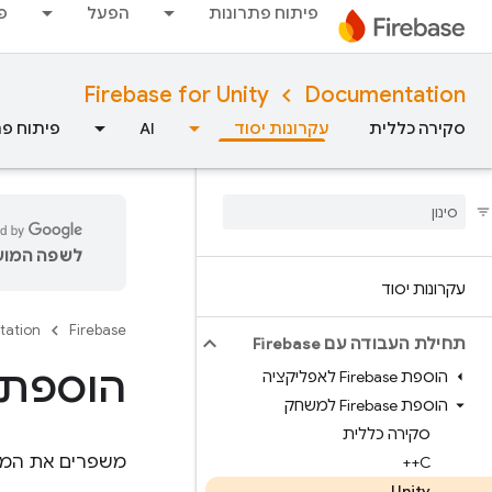
פיתוח פתרונות
הפעל
פ
Firebase for Unity
Documentation
סקירה כללית
עקרונות יסוד
AI
פיתוח פת
לשפה המועד
עקרונות יסוד
tation
Firebase
תחילת העבודה עם Firebase
הוספת Firebase לפרויקט ב-ty
הוספת Firebase לאפליקציה
הוספת Firebase למשחק
סקירה כללית
משפרים את המש
C++
Unity