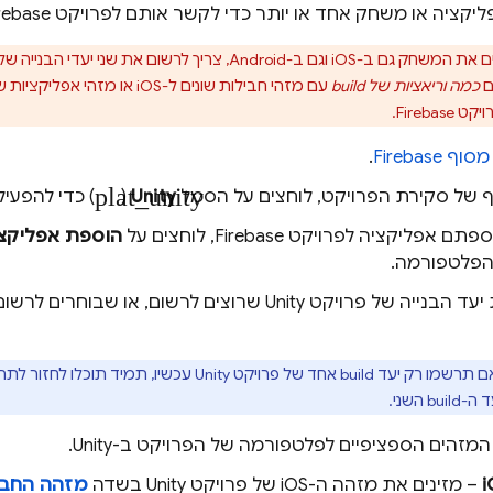
ציה או משחק אחד או יותר כדי לקשר אותם לפרויקט Firebase.
Androi, צריך לרשום את שני יעדי הבנייה של פרויקט Unity
ם
כמה וריאציות של build
Fireba.
מסוף
Firebase
.
plat_unity
 של סקירת הפרויקט, לוחצים על הסמל
Unity
(
) כדי להפעי
פליקציה לפרויקט Firebase, לוחצים על
הוספת אפליקצ
הפלטפורמה.
בוחרים את יעד הבנייה של פרויקט Unity שרוצים לרשום, או ש
אם תרשמו רק יעד build אחד של פרויקט Unity עכשיו, 
b השני.
המזהים הספציפיים לפלטפורמה של הפרויקט ב-Unity.
– מזינים את מזהה ה-iOS של פרויקט Unity בשדה
מזהה החבילה