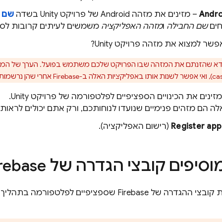
– מזינים את מזהה Android של פרויקט Unity בשדה
שם חבי
חים
שם החבילה
ו
מזהה האפליקציה
משמשים לעיתים קרובות לסירו
שר למצוא את מזהה פרויקט Unity?
דא שהזנתם את המזהה שבו הפרויקט שלכם משתמש בפועל. הערך של המזהה 
זינים את הכינויים הספציפיים לפלטפורמה של פרויקט Unity.
אלה הם מזהים פנימיים שנועדו לנוחותכם, ורק אתם יכולים לראו
Register app
(רישום האפליקציה).
וסיפים קובצי הגדרה של Firebase
Firebase שספציפיים לפלטפורמה בתהליך ההגדרה של מסוף