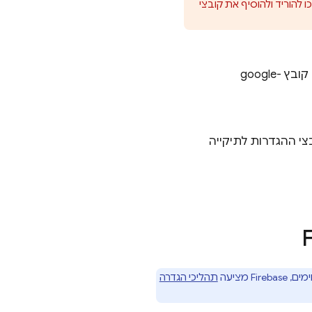
נייה ל-iOS וגם יעד בנייה ל-Android בפרויקט Unity, תצטרכו להוריד ולהוסיף את קובצי
(הורדת קובץ google-
תהליכי הגדרה