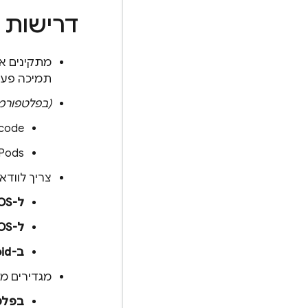
דרישות 
תמיכה פעי
(בפלטפורמ
‫Xcode מגרסה 26.2
‫CocoaPods מ
צריך לוודא שפרויקט nity
ל-iOS
ל-tvOS
ב-Android
מגדירים מכ
בפלט