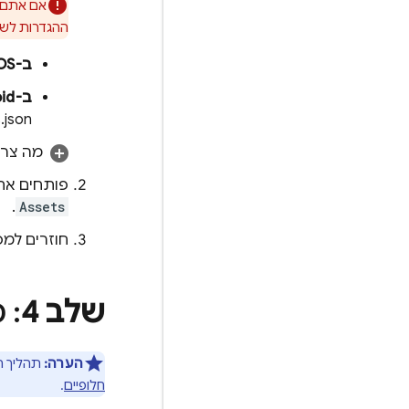
ההגדרות לשת
ב-iOS
ב-Android
json).
מה צרי
פותחים את
.
Assets
חוזרים למ
שלב 4
: מו
הערה:
תהליך ההגדרה ה
חלופיים
.