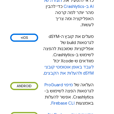
כדאי להפעיל את
העזרה של
AI ב-
Crashlytics
כדי להבין
מהר יותר למה קרסה
האפליקציה ומה צריך
לעשות.
מעלים את קובץ ה-dSYM
לגרסאות build של
אפליקציות שמוכנות להפצה
לשימוש ב-
Crashlytics
.
מוודאים ש-Xcode יכול
לעבד באופן אוטומטי קובצי
dSYM ולהעלות את הקבצים
.
העלאה של
מיפוי ProGuard
לגרסאות הפצה לשימוש ב-
Crashlytics
. אפשר להעלות
באמצעות
CLI
Firebase
.