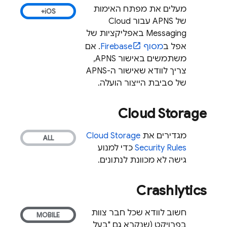
מעלים את מפתח האימות
של APNS עבור
Cloud
Messaging
באפליקציות של
אפל ב
מסוף
Firebase
. אם
משתמשים באישור APNS,
צריך לוודא שאישור ה-APNS
של סביבת הייצור הועלה.
Cloud Storage
מגדירים את
Cloud Storage
Security Rules
כדי למנוע
גישה לא מכוונת לנתונים.
Crashlytics
חשוב לוודא שכל חבר צוות
בפרויקט (שנקרא גם "בעל