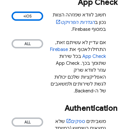
App Check
חשוב לוודא שמזהה הצוות
נכון ב
הגדרות הפרויקט
במסוף
Firebase
.
אם עדיין לא עשיתם זאת,
התחילו
לאכוף
את
Firebase
App Check
בכל שירות
שתומך בכך. ‫
App Check
עוזר לוודא שרק
האפליקציות שלכם יכולות
לגשת לשירותים ולמשאבים
של ה-Backend.
Authentication
משביתים
ספקים
שלא
נמצאים בשימוש (במיוחד