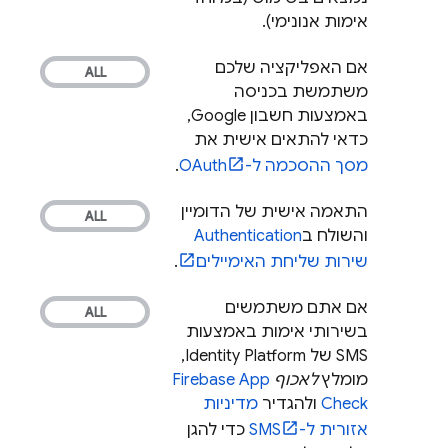
אימות אנונימי).
אם האפליקציה שלכם
משתמשת בכניסה
באמצעות חשבון Google,
כדאי להתאים אישית את
מסך ההסכמה ל-OAuth
.
התאמה אישית של הדומיין
והשולח ב
Authentication
שירות שליחת האימיילים
.
אם אתם משתמשים
בשירותי אימות באמצעות
SMS של Identity Platform,
מומלץ
לאכוף
Firebase App
Check
ולהגדיר
מדיניות
אזורית ל-SMS
כדי להגן