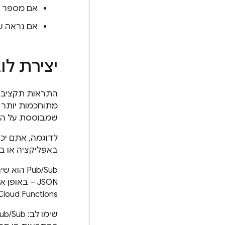
אם מספר קריאות 
אם נראה ש
יצירת לו
התראות תקציב ש
מתוחכמות יותר א
שמבוססת על הו
באפליקציה או ב
Pub/Sub
הוא שיר
JSON – באופן אסינכרוני דרך ערוצים שנקראים נושאים ב-
Cloud Functions
שימו לב:
ub/Sub