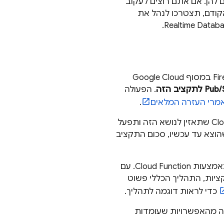
 לגבי מה קדם להן. אם אתם רוצים לעקוב
הקודם, תצטרכו לנהל את
.
Realtime Datab
Google Cloud
Pub/
לתקציב הזה
. הפעולה
מרי העזרה המלאים
.
, אפשר לכתוב פונקציה של Cloud Functions שתאזין לנושא הזה ותפעל
ידע מועיל כמו הסכום שהוצא עד עכשיו, סכום התקציב
יש פרטים מלאים על קבלת הנתונים האלה באמצעות Cloud Function. עם
ציות, התהליך הכללי פשוט
כדי לראות דוגמה לתהליך.
מה מהאפשרויות שעומדות