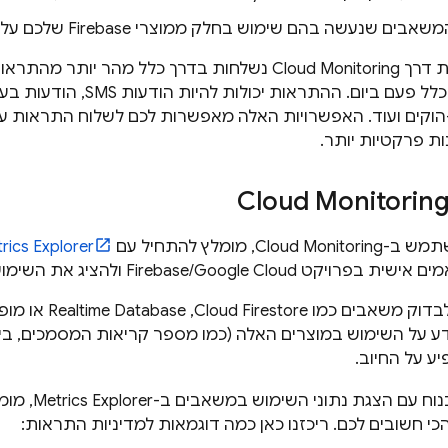
 שנעשה בהם שימוש בחלק ממוצרי Firebase שלכם עלתה מעל סף מסוים
ת דרך
Cloud Monitoring
נשלחות בדרך כלל מהר יותר מהתראות 
Page, וווב-הוקים ועוד. האפשרויות האלה מאפשרות לכם לשלוח התראות
ת פרקטיות יותר.
Cloud Monitorin
שתמש ב-
Cloud Monitoring
, מומלץ להתחיל עם
rics Explorer
ישית בפרויקט Firebase/
Google Cloud
ולהציג את השימו
בדוק משאבים כמו
Cloud Firestore
,‏
Realtime Database
דע על השימוש במוצרים האלה (כמו מספר קריאות המסמכים, ביי
יע על החיוב.
צגת נתוני השימוש במשאבים ב-Metrics Explorer, מומלץ ליצור
י חשובים לכם. ריכזנו כאן כמה דוגמאות למדיניות התראות: