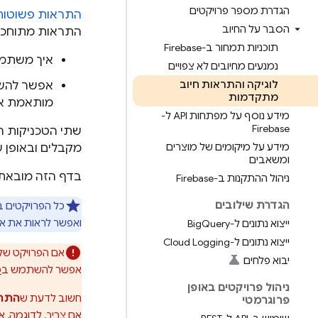
הגדרת מספר פרויקטים
התראות פשוטות 
הסבר על החיוב
התראות מתוחכמו
תוכניות תמחור ב-Firebase
איך משתמש
נמנעים מחיובים לא צפויים
לוגיקה והתראות חיוב
אפשר להש
מתקדמות
מותאמת אי
מידע נוסף על מפתחות API ל-
Firebase
שתי הטכניקות ה
מידע על מיקומים של מוצרים
מקבלים ובאופן ש
ומשאבים
בדף הזה מובאת 
ניהול ההתקנות ב-Firebase
הגדרת שילובים
כל הפרויקטים ב-Firebase הם למעשה פרויקטי
ואפשר לראות את או
ייצוא נתונים ל-Big
Query
ייצוא נתונים ל-Cloud Logging
אם הפרויקט שלכם מוגדר למינוי ze
יבוא פלחים
אפשר להשתמש ב
מ
ניהול פרויקטים באופן
חשוב לדעת ש
התרא
פרוגרמטי
אם צריך. לדוגמה, 