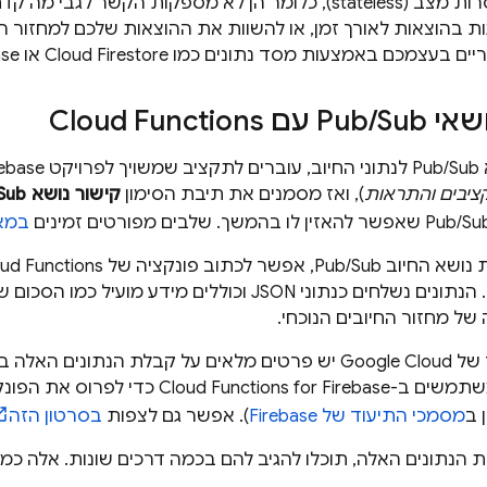
ההתראות הן חסרות מצב (stateless), כלומר הן לא מספקות הקשר
ות בהוצאות לאורך זמן, או להשוות את ההוצאות שלכם למחזור 
ריים בעצמכם באמצעות מסד נתונים כמו
Cloud Firestore
או
ase
שאי
Sub
/
Pub
עם
Cloud Functions
Pub/Sub
לנתוני החיוב, עוברים לתקציב שמשויך לפרויקט Firebase במסוף
ציבים והתראות
), ואז מסמנים את תיבת הסימון
קישור נושא
Sub
Pub/Su
שאפשר להאזין לו בהמשך. שלבים מפורטים זמינים
במא
 נושא החיוב
Pub/Sub
בהתאם לנתונים. הנתונים נשלחים כנתוני JSON וכוללים מ
ל מחזור החיובים הנוכחי.
 של
Google Cloud
שתמשים ב-
Cloud Functions for Firebase
כדי לפרוס את הפונק
 ב
מסמכי התיעוד של Firebase
). אפשר גם לצפות
בסרטון הזה
 הנתונים האלה, תוכלו להגיב להם בכמה דרכים שונות. אלה כ