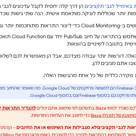
באימייל לגבי תקציבים
הן דרך קלה יחסית לקבל עדכונים לגבי ה
ת יותר שכוללות לוגיקה מותאמת אישית. הנה שתי גישות שכדא
ים ב-
Cloud Monitoring
כדי ליצור התראות מתוחכמות יותר וב
תמש בהתראה על חיוב
Pub/Sub
יחד עם on
שית בתגובה לשינויים בהוצאות
אלה דורשות יותר עבודה מצדכם, אבל הן מאפשרות לכם לשלו
בו אתם מגיבים להן.
סקירה כללית של כל אחת מהגישות האלה.
ם של
Google Cloud
, מה שאומר שהחיוב משותף ל-ase
תו פרויקט גם במסוף
Firebase
וגם במסוף
Google Cloud
.
Bla בתשלום לפי שימוש, אתם יכולים
להגדיר התראות ל
חשבון של תוכנית Blaze
כדי לחשב את העלויות החודשיות.
ות לגבי תקציבים
לא
מגבילות את השימוש או את החיובים
– הן
התר
אפשר
להשתמש בהתראות תקציב כדי להשבית באופן פרוגרמטי את
 Billing