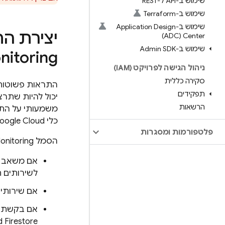
שימוש ב-API ל-REST
שימוש ב-Terraform
שימוש ב-Application Design
יצירת ה
Center‏ (ADC)
שימוש ב-Admin SDK
nitoring
ניהול הגישה לפרויקט (IAM)
סקירה כללית
התראות פשוטות 
תפקידים
יכול להיות שתרצ
הרשאות
משמעותי על התק
כלי
oogle Cloud
פלטפורמות ומסגרות
הסמל
onitoring
אם משאב שהפ
לשירותים חיצו
אם שירותי
אם בקשתם נד
 Firestore