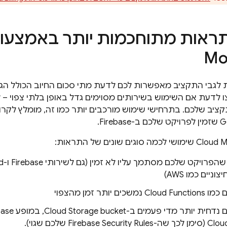
תראות מתוחכמות יותר באמצעו
Mo
לגבי התקציב מאפשרות לכם לדעת מתי סכום החיוב הכולל הגיע
ו לדעת אם השימוש בשירותים מסוימים גדל באופן בלתי צפוי – 
ציב שלכם. בתרחישי שימוש מורכבים יותר כמו זה, מומלץ לקרו
G
שזמין לפרויקט שלכם ב-Firebase.
Cloud M
שימושי לכמה סוגים שונים של התראות:
רויקט שלכם מסתמך עליו לא זמין (גם לשירותי Firebase ו-
d
ניים כמו AWS)
ם כמו
Cloud Functions
נמשכים יותר זמן מהצפוי
חית יותר מדי פעמים ב-bucket‏
Cloud Storage
, במופע
base
Cloud
(סימן לכך שה-
Firebase Security Rules
שלכם שגוי).