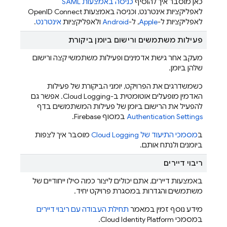
כאן מוסבר איך להוסיף
כניסה באמצעות SAML
לאפליקציות אינטרנט, וכניסה באמצעות OpenID Connect
לאפליקציות ל-
Apple
, ל-
Android
ולאפליקציות
אינטרנט
.
פעילות משתמשים ורישום ביומן ביקורת
מעקב אחר גישת אדמינים ופעילות משתמשי קצה ורישום
שלהן ביומן.
כשמשדרגים את הפרויקט, יומני הביקורת של פעילות
האדמין מופעלים אוטומטית ב-Cloud Logging. אפשר גם
להפעיל את הרישום ביומן של פעילות המשתמשים בדף
Authentication Settings
במסוף
Firebase
.
ב
מסמכי התיעוד של Cloud Logging
מוסבר איך לצפות
ביומנים ולנתח אותם.
ריבוי דיירים
באמצעות דיירים, אתם יכולים ליצור כמה סילו ייחודיים של
משתמשים והגדרות במסגרת פרויקט יחיד.
מידע נוסף זמין במאמר
תחילת העבודה עם ריבוי דיירים
במסמכי Cloud Identity Platform.