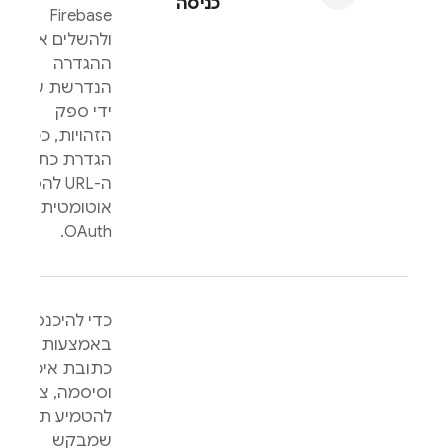
כניסה
Firebase
ולהשלים את
ההגדרה
הנדרשת על
ידי ספק
הזהויות, כמו
הגדרת כתובת
ה-URL להפניה
אוטומטית של
OAuth.
כדי להיכנס
באמצעות
כתובת אימייל
וסיסמה, צריך
להטמיע תהליך
שמבקש