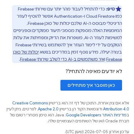
טיפ:
כדי להתחיל לעבוד מהר יותר עם שירותי Firebase
כמו
Cloud Firestore
ו-
Authentication
אפשר להוסיף לעוזר
הדיגיטלי מבוסס ה-AI שלכם יכולות של סוכן Firebase.
המיומנויות האלה מספקות מסמכי תיעוד ממוקדים וספציפיים
למשימות לעוזר ה-AI, משפרות את הדיוק ומפחיתות את עלות
הטוקנים על ידי לימוד העוזר איך להשתמש בשירותי Firebase
בצורה יעילה. מידע נוסף זמין במדריכים בנושא
יכולות של סוכן
Firebase
ו
איך משתמשים ב-AI כדי לשלב שירותי Firebase
.
לא יודעים מאיפה להתחיל?
כאן מוסבר איך מתחילים
אלא אם צוין אחרת, התוכן של דף זה הוא ברישיון
Creative Commons
Attribution 4.0
ודוגמאות הקוד הן ברישיון
Apache 2.0
. לפרטים, ניתן לעיין
ב
מדיניות האתר Google Developers‏
.‏ Java הוא סימן מסחרי רשום של
חברת Oracle ו/או של השותפים העצמאיים שלה.
עדכון אחרון: 2026-07-05 (שעון UTC).