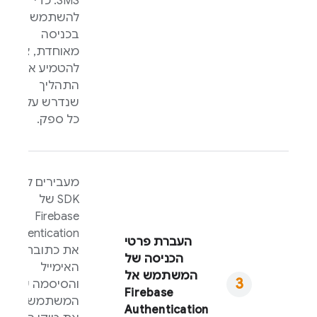
SMS. כדי
להשתמש
בכניסה
מאוחדת, צריך
להטמיע את
התהליך
שנדרש על ידי
כל ספק.
מעבירים ל-
SDK של
Firebase
Authentication
העברת פרטי
את כתובת
הכניסה של
האימייל
המשתמש אל
והסיסמה של
Firebase
המשתמש או
Authentication