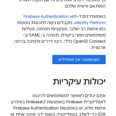
כך שאפשר לשלב אותו בקלות עם הקצה העורפי
המותאם אישית שלכם.
כשמשדרגים ל-
with
Firebase Authentication
Identity Platform
, מקבלים גישה לתכונות נוספות
כמו אימות רב-שלבי, פונקציות חסימה, פעילות
משתמשים ויומני ביקורת, תמיכה ב-SAML וב-
OpenID Connect כללי, ריבוי דיירים ותמיכה ברמה
ארגונית.
כאן מוסבר איך מתחילים
יכולות עיקריות
אתם יכולים לאפשר למשתמשים להיכנס
לאפליקציית
Firebase
באמצעות
FirebaseUI
כפתרון
אימות מלא, או באמצעות
Firebase Authentication
SDK כדי לשלב באפליקציה באופן ידני שיטה אחת או