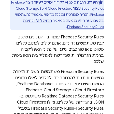
הערה:
הרבה סוכני AI לקידוד יכולים לעזור ליצור
Firebase
Security Rules
עבור
Cloud Firestore
ו-
Cloud Storage for
Firebase
. הנחיה מפורטת ומוכנה מראש שאפשר להשתמש
בה עם עוזר ה-AI מופיעה במאמר
הנחיה ל-AI: כתיבת
.
Firebase Security Rules
Firebase Security Rules
עומד בין הנתונים שלכם
לבין משתמשים זדוניים. אתם יכולים לכתוב כללים
פשוטים או מורכבים שיגנו על נתוני האפליקציה
ברמת הגרנולריות שנדרשת לאפליקציה הספציפית
שלכם.
Firebase Security Rules
משתמשת בשפות תצורה
גמישות וניתנות להרחבה כדי להגדיר לאילו נתונים
המשתמשים יכולים לגשת ב-
Realtime Database
,‏
Cloud Firestore
ו-
Cloud Storage
. ‫
Firebase
Security Rules
Realtime Database
משתמש ב-
JSON בהגדרות של כללים, ואילו
Cloud Firestore
Security Rules
ו-
Firebase Security Rules
בשביל