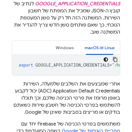
GOOGLE_APPLICATION_CREDENTIALS
לנתיב של
קובץ ה-JSON שמכיל את המפתח של חשבון
השירות. המשתנה הזה חל רק על סשן המעטפת
הנוכחי, כך שאם פותחים סשן חדש צריך להגדיר את
המשתנה שוב.
Linux או macOS
Windows
export
GOOGLE_APPLICATION_CREDENTIALS
=
"/home/u
אחרי שמבצעים את השלבים שלמעלה, השירות
Application Default Credentials‏ (ADC) יכול לקבוע
באופן מרומז את פרטי הכניסה שלכם, וכך תוכלו
להשתמש בפרטי הכניסה של חשבון שירות כשאתם
בודקים או מריצים בסביבות שאינן של Google.
משתמשים בפרטי הכניסה של Firebase יחד עם
ספריית האימות של Google
בשפה המועדפת כדי