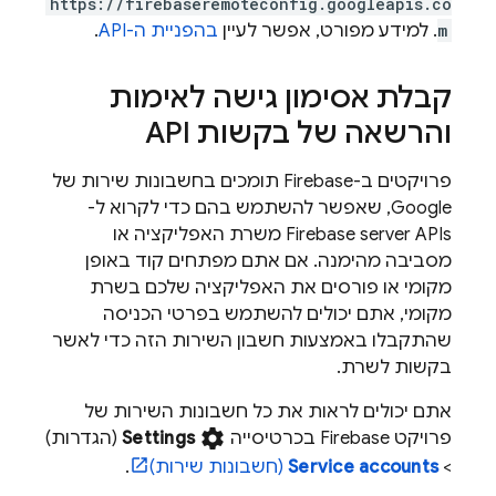
https://firebaseremoteconfig.googleapis.co
m
. למידע מפורט, אפשר לעיין
בהפניית ה-API
.
קבלת אסימון גישה לאימות
והרשאה של בקשות API
פרויקטים ב-Firebase תומכים בחשבונות שירות של
Google, שאפשר להשתמש בהם כדי לקרוא ל-
Firebase server APIs משרת האפליקציה או
מסביבה מהימנה. אם אתם מפתחים קוד באופן
מקומי או פורסים את האפליקציה שלכם בשרת
מקומי, אתם יכולים להשתמש בפרטי הכניסה
שהתקבלו באמצעות חשבון השירות הזה כדי לאשר
בקשות לשרת.
אתם יכולים לראות את כל חשבונות השירות של
settings
פרויקט Firebase בכרטיסייה
Settings
(הגדרות)
>
Service accounts
(חשבונות שירות)
.