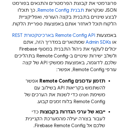
פרוגרמטי את קבוצת הפרמטרים והתנאים בפורמט
JSON שנקראת
תבנית
Remote Config
. כך תוכלו
לבצע שינויים בתבנית בקצה העורפי, ואפליקציית
הלקוח תוכל לאחזר אותם באמצעות ספריית הלקוח.
באמצעות
API בארכיטקטורת REST
Remote Config
או
s
Admin SDK
שמתוארים במדריך הזה, אתם
יכולים לעקוף את ניהול התבנית במסוף
Firebase
ולשלב ישירות שינויים ב-
Remote Config
בתהליכים
שלכם. לדוגמה, באמצעות ממשקי API של קצה
עורפי
Remote Config
, אפשר:
תזמון עדכונים
Remote Config
אפשר
להשתמש בקריאות API בשילוב עם
משימת cron כדי לשנות את הערכים של
Remote Config
בלוח זמנים קבוע.
ייבוא של ערכי הגדרות בקבוצות
כדי
לעבור בצורה יעילה מהמערכת הקניינית
שלכם אל
Firebase Remote Config
.