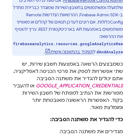
Firebase Remote Config Admin
. אם פועלים לפי השלבים
שלמעלה ומשתמשים בחשבון השירות שמוגדר כברירת מחדל
ב-Firebase
Admin SDK
, ההרשאות הנדרשות
Remote
Config
כלולות. אם רוצים לעדכן תנאים של קהלים או מאפייני
משתמשים באמצעות API בארכיטקטורת REST, צריך להוסיף
את ההרשאה
firebaseanalytics.resources.googleAnalyticsRea
ל
תפקיד בהתאמה אישית
.
dAndAnalyze
כשמבצעים הרשאה באמצעות חשבון שירות, יש
שתי אפשרויות לספק את פרטי הכניסה לאפליקציה.
אתם יכולים להגדיר את משתנה הסביבה
GOOGLE_APPLICATION_CREDENTIALS
או להעביר
מפורשות את הנתיב למפתח של חשבון השירות
בקוד. האפשרות הראשונה מאובטחת יותר
ומומלצת מאוד.
כדי להגדיר את משתנה הסביבה:
מגדירים את משתנה הסביבה