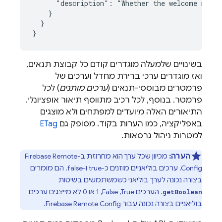
      "description": "Whether the welcome messa
    }

  }

}
בשינויים שלמעלה מוגדרים קודם כל קבוצת תנאים,
ואז מוגדרים ערכי ברירת מחדל וערכים של
פרמטרים מבוססי-תנאים (
ערכים מותנים
) לכל
פרמטר. בנוסף, לכל רכיב מתווסף תיאור אופציונלי.
התיאורים האלה מיועדים למפתחים ולא מוצגים
באפליקציה, כמו הערות בקוד. מסופק גם
ETag
למטרות ניהול גרסאות.
הערה:
מכיוון שכל ערך הוא מחרוזת ב-
Firebase Remote
Config
, ערכים בוליאניים מוזנים כ-true ו-false. הם מומרים
בצורה נכונה לערך בוליאני כשמשתמשים בשיטות
. הערכים True,‏ False,‏ 1 או 0 לא מייצגים ערכים
getBoolean
בוליאניים בצורה נכונה עבור
Firebase Remote Config
.