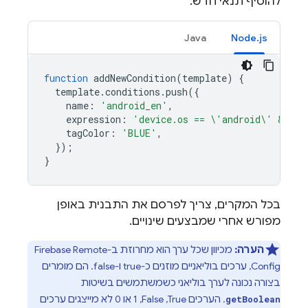
להוסיף תנאי חדש:
Java
Node.js
function
addNewCondition
(
template
)
{
template
.
conditions
.
push
({
name
:
'android_en'
,
expression
:
'device.os == \'android\' && de
tagColor
:
'BLUE'
,
});
}
בכל המקרים, צריך לפרסם את התבנית באופן
מפורש אחרי שמבצעים שינויים.
הערה:
מכיוון שכל ערך הוא מחרוזת ב-
Firebase Remote
Config
, ערכים בוליאניים מוזנים כ-true ו-false. הם מומרים
בצורה נכונה לערך בוליאני כשמשתמשים בשיטות
. הערכים True,‏ False,‏ 1 או 0 לא מייצגים ערכים
getBoolean