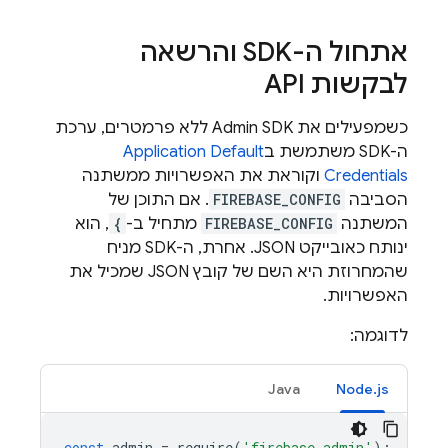
אתחול ה-SDK והרשאה
לבקשות API
כשמפעילים את
Admin SDK
ללא פרמטרים, ערכת
ה-SDK משתמשת ב
Application Default
Credentials
וקוראת את האפשרויות ממשתנה
הסביבה
FIREBASE_CONFIG
. אם התוכן של
המשתנה
FIREBASE_CONFIG
מתחיל ב-
{
, הוא
ינותח כאובייקט JSON. אחרת, ה-SDK מניח
שהמחרוזת היא השם של קובץ JSON שמכיל את
האפשרויות.
לדוגמה:
Java
Node.js
const
admin
=
require
(
'firebase-admin'
);