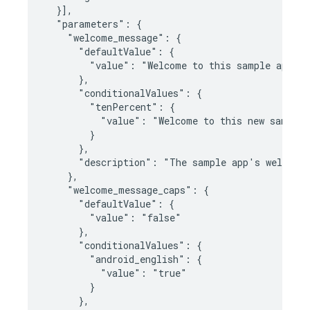
  }],

  "parameters": {

    "welcome_message": {

      "defaultValue": {

        "value": "Welcome to this sample app"

      },

      "conditionalValues": {

        "tenPercent": {

          "value": "Welcome to this new sample 
        }

      },

      "description": "The sample app's welcome 
    },

    "welcome_message_caps": {

      "defaultValue": {

        "value": "false"

      },

      "conditionalValues": {

        "android_english": {

          "value": "true"

        }

      },
