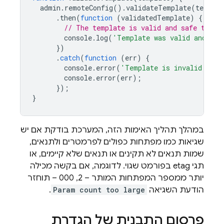
admin
.
remoteConfig
().
validateTemplate
(
templat
.
then
(
function
(
validatedTemplate
)
{
// The template is valid and safe to us
console
.
log
(
'Template was valid and saf
})
.
catch
(
function
(
err
)
{
console
.
error
(
'Template is invalid and 
console
.
error
(
err
);
});
}
במהלך תהליך האימות הזה, המערכת בודקת אם יש
שגיאות כמו מפתחות כפולים לפרמטרים ולתנאים,
שמות תנאים לא תקינים או תנאים שלא קיימים, או
תגי etag בפורמט שגוי. לדוגמה, אם בקשה מכילה
יותר ממספר המפתחות המותר – 2, 000 – תוחזר
הודעת השגיאה
Param count too large
.
פרסום התבנית של הגדרת