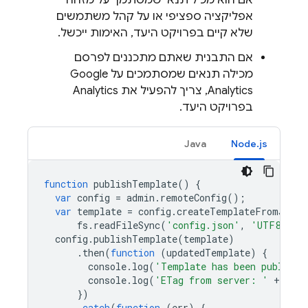
אם הוא מכיל תנאי שמסתמך על מזהה
אפליקציה ספציפי או על קהל משתמשים
שלא קיים בפרויקט היעד, האימות ייכשל.
אם התבנית שאתם מתכננים לפרסם
מכילה תנאים שמסתמכים על
Google
Analytics
, צריך להפעיל את
Analytics
בפרויקט היעד.
Java
Node.js
function
publishTemplate
()
{
var
config
=
admin
.
remoteConfig
();
var
template
=
config
.
createTemplateFromJSON
(
fs
.
readFileSync
(
'config.json'
,
'UTF8'
));
config
.
publishTemplate
(
template
)
.
then
(
function
(
updatedTemplate
)
{
console
.
log
(
'Template has been publishe
console
.
log
(
'ETag from server: '
+
upda
})
.
catch
(
function
(
err
)
{