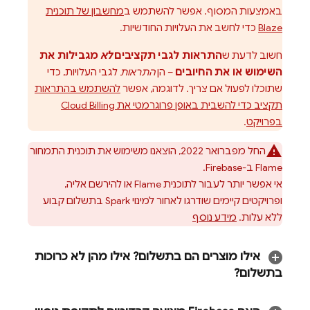
באמצעות המסוף. אפשר להשתמש ב
מחשבון של תוכנית
Blaze
כדי לחשב את העלויות החודשיות.
חשוב לדעת ש
התראות לגבי תקציבים
לא
מגבילות את
השימוש או את החיובים
– הן
התראות
לגבי העלויות, כדי
שתוכלו לפעול אם צריך. לדוגמה, אפשר
להשתמש בהתראות
תקציב כדי להשבית באופן פרוגרמטי את
Cloud Billing
בפרויקט
.
החל מפברואר 2022, הוצאנו משימוש את תוכנית התמחור
Flame ב-Firebase.
אי אפשר יותר לעבור לתוכנית Flame או להירשם אליה,
ופרויקטים קיימים שודרגו לאחור למינוי Spark בתשלום קבוע
ללא עלות.
מידע נוסף
אילו מוצרים הם בתשלום? אילו מהן לא כרוכות
בתשלום?