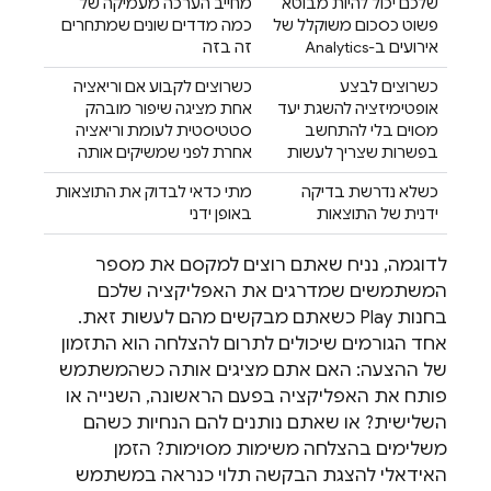
שלכם יכול להיות מבוטא
מחייב הערכה מעמיקה של
פשוט כסכום משוקלל של
כמה מדדים שונים שמתחרים
אירועים ב-Analytics
זה בזה
כשרוצים לבצע
כשרוצים לקבוע אם וריאציה
אופטימיזציה להשגת יעד
אחת מציגה שיפור מובהק
מסוים בלי להתחשב
סטטיסטית לעומת וריאציה
בפשרות שצריך לעשות
אחרת לפני שמשיקים אותה
כשלא נדרשת בדיקה
מתי כדאי לבדוק את התוצאות
ידנית של התוצאות
באופן ידני
לדוגמה, נניח שאתם רוצים למקסם את מספר
המשתמשים שמדרגים את האפליקציה שלכם
בחנות Play כשאתם מבקשים מהם לעשות זאת.
אחד הגורמים שיכולים לתרום להצלחה הוא התזמון
של ההצעה: האם אתם מציגים אותה כשהמשתמש
פותח את האפליקציה בפעם הראשונה, השנייה או
השלישית? או שאתם נותנים להם הנחיות כשהם
משלימים בהצלחה משימות מסוימות? הזמן
האידאלי להצגת הבקשה תלוי כנראה במשתמש