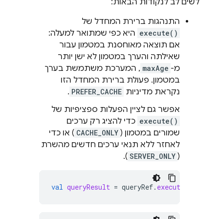
לשים לב לנקודות הבאות:
התנהגות ברירת המחדל של
execute()
היא כפי שמתואר למעלה:
אם תוצאה מאוחסנת במטמון עבור
שאילתה והערך במטמון לא ישן יותר
מ-
maxAge
, המערכת משתמשת בערך
במטמון. פעולת ברירת המחדל הזו
נקראת מדיניות
PREFER_CACHE
.
אפשר גם לציין הפעלות ספציפיות של
execute()
כדי להציג רק ערכים
שמורים במטמון (
CACHE_ONLY
) או כדי
לאחזר ללא תנאי ערכים חדשים מהשרת
).
SERVER_ONLY
(
val
queryResult
=
queryRef
.
execute
(
QueryRe