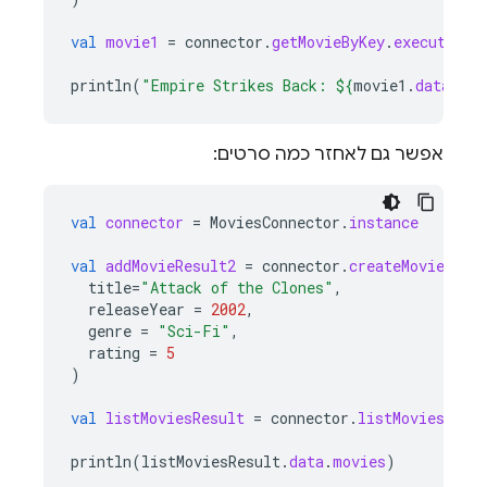
val
movie1
=
connector
.
getMovieByKey
.
execute
(
ad
println
(
"Empire Strikes Back: 
${
movie1
.
data
.
mov
אפשר גם לאחזר כמה סרטים:
val
connector
=
MoviesConnector
.
instance
val
addMovieResult2
=
connector
.
createMovie
.
exe
title
=
"Attack of the Clones"
,
releaseYear
=
2002
,
genre
=
"Sci-Fi"
,
rating
=
5
)
val
listMoviesResult
=
connector
.
listMoviesByGe
println
(
listMoviesResult
.
data
.
movies
)