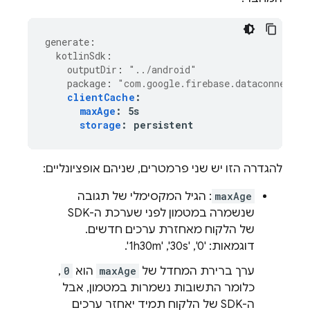
generate
:
kotlinSdk
:
outputDir
:
"../android"
package
:
"com.google.firebase.dataconnect.g
clientCache
:
maxAge
:
5s
storage
:
persistent
להגדרה הזו יש שני פרמטרים, שניהם אופציונליים:
maxAge
: הגיל המקסימלי של תגובה
שנשמרה במטמון לפני שערכת ה-SDK
של הלקוח מאחזרת ערכים חדשים.
דוגמאות: '0',‏ '30s',‏ '1h30m'.
ערך ברירת המחדל של
maxAge
הוא
0
,
כלומר התשובות נשמרות במטמון, אבל
ה-SDK של הלקוח תמיד יאחזר ערכים