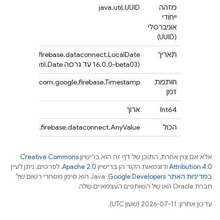
מזהה
java.util.UUID
ייחודי
אוניברסלי
(UUID)
תאריך
‪com.google.firebase.dataconnect.LocalDate
(היה java.util.Date עד גרסה ‎16.0.0-beta03)
חותמת
com.google.firebase.Timestamp
זמן
Int64
ארוך
הכול
com.google.firebase.dataconnect.AnyValue
אלא אם צוין אחרת, התוכן של דף זה הוא ברישיון
Creative Commons
Attribution 4.0
ודוגמאות הקוד הן ברישיון
Apache 2.0
. לפרטים, ניתן לעיין
ב
מדיניות האתר Google Developers‏
.‏ Java הוא סימן מסחרי רשום של
חברת Oracle ו/או של השותפים העצמאיים שלה.
עדכון אחרון: 2026-07-11 (שעון UTC).