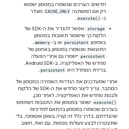
חדשים. הערכים שנשמרו במטמון ישמשו
רק אם המשתנה
CACHE_ONLY
מוגדר
כ-
execute()
.
storage
: אפשר להגדיר את ה-SDK של
הלקוח כך שישמור תשובות במטמון
באחסון
persistent
או ב-
memory
.
התוצאות שנשמרו במטמון באחסון של
persistent
יישמרו גם אחרי הפעלה
מחדש של האפליקציה. ב-Android SDK,
ברירת המחדל היא
persistent
.
אחרי שמעדכנים את הגדרות השמירה במטמון של
המחבר, צריך ליצור מחדש את ה-SDK של הלקוח
ולבנות מחדש את האפליקציה. לאחר מכן,
execute()
ישמור במטמון את התגובות וישתמש
בערכים שנשמרו במטמון בהתאם למדיניות
שהגדרתם. בדרך כלל זה קורה באופן אוטומטי, בלי
שתצטרכו לבצע פעולות נוספות. עם זאת, חשוב