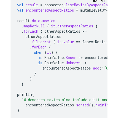
val
result
=
connector
.
listMoviesByAspectRatio
.
val
encounteredAspectRatios
=
mutableSetOf<Stri
result
.
data
.
movies
.
mapNotNull
{
it
.
otherAspectRatios
}
.
forEach
{
otherAspectRatios
-
otherAspectRatios
.
filterNot
{
it
.
value
==
AspectRatio
.
WIDE
.
forEach
{
when
(
it
)
{
is
EnumValue
.
Known
-
>
encounteredAspe
is
EnumValue
.
Unknown
-
encounteredAspectRatios
.
add
(
"[unkno
}
}
}
println
(
"Widescreen movies also include additional as
encounteredAspectRatios
.
sorted
().
joinToStri
)