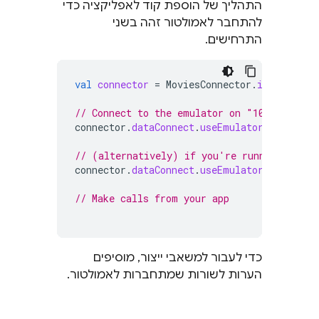
התהליך של הוספת קוד לאפליקציה כדי
להתחבר לאמולטור זהה בשני
התרחישים.
val
connector
=
MoviesConnector
.
instance
// Connect to the emulator on "10.0.2.2:93
connector
.
dataConnect
.
useEmulator
()
// (alternatively) if you're running your 
connector
.
dataConnect
.
useEmulator
(
port
=
9
// Make calls from your app
כדי לעבור למשאבי ייצור, מוסיפים
הערות לשורות שמתחברות לאמולטור.