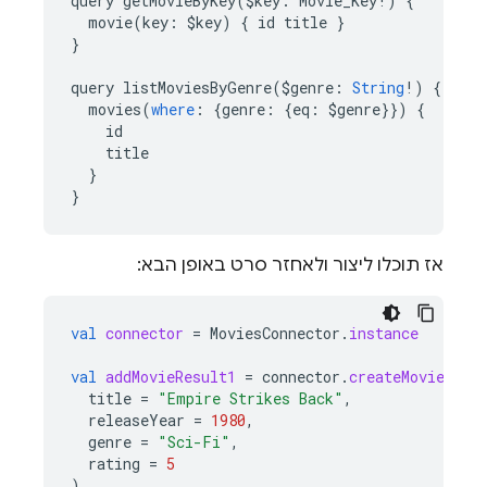
query
getMovieByKey
(
$
key
:
Movie_Key
!
)
{
movie
(
key
:
$
key
)
{
id
title
}
}
query
listMoviesByGenre
(
$
genre
:
String
!
)
{
movies
(
where
:
{
genre
:
{
eq
:
$
genre
}})
{
id
title
}
}
אז תוכלו ליצור ולאחזר סרט באופן הבא:
val
connector
=
MoviesConnector
.
instance
val
addMovieResult1
=
connector
.
createMovie
.
exe
title
=
"Empire Strikes Back"
,
releaseYear
=
1980
,
genre
=
"Sci-Fi"
,
rating
=
5
)