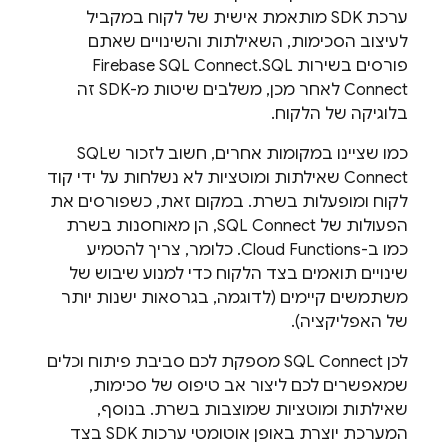
ערכת SDK מותאמת אישית של לקוח במקביל
לעיצוב הסכימות, השאילתות והשינויים שאתם
פורסים בשירות
SQL
.
Firebase SQL Connect
Connect
לאחר מכן, משלבים שיטות מ-SDK זה
בלוגיקה של הלקוח.
כמו שציינו במקומות אחרים, חשוב לזכור ש
SQL
Connect
שאילתות ומוטציות לא נשלחות על ידי קוד
לקוח ומופעלות בשרת. במקום זאת, כשפורסים את
הפעולות של
SQL Connect
, הן מאוחסנות בשרת
כמו ב-Cloud Functions. כלומר, צריך להטמיע
שינויים תואמים בצד הלקוח כדי למנוע שיבוש של
משתמשים קיימים (לדוגמה, בגרסאות ישנות יותר
של האפליקציה).
לכן
SQL Connect
מספקת לכם סביבת פיתוח וכלים
שמאפשרים לכם ליצור אב טיפוס של סכימות,
שאילתות ומוטציות שמוצבות בשרת. בנוסף,
המערכת יוצרת באופן אוטומטי ערכות SDK בצד