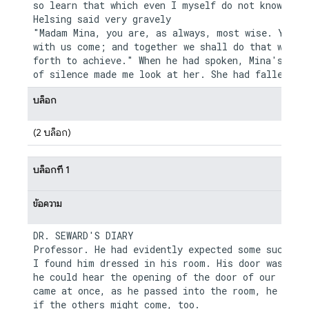
so learn that which even I myself do not know." Dr
Helsing said very gravely

"Madam Mina, you are, as always, most wise. You sh
with us come; and together we shall do that which 
forth to achieve." When he had spoken, Mina's long
บล็อก
(2 บล็อก)
บล็อกที่ 1
ข้อความ
DR. SEWARD'S DIARY

Professor. He had evidently expected some such cal
I found him dressed in his room. His door was ajar
he could hear the opening of the door of our room.
came at once, as he passed into the room, he asked
if the others might come, too.
