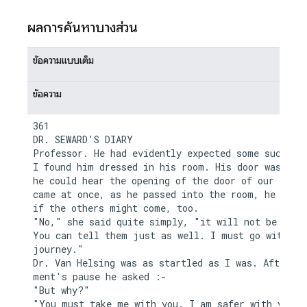
ผลการค้นหาบางส่วน
ข้อความแบบเต็ม
ข้อความ
361

DR. SEWARD'S DIARY

Professor. He had evidently expected some such cal
I found him dressed in his room. His door was ajar
he could hear the opening of the door of our room.
came at once, as he passed into the room, he asked
if the others might come, too.

"No," she said quite simply, "it will not be neces
You can tell them just as well. I must go with you
journey."

Dr. Van Helsing was as startled as I was. After a 
ment's pause he asked :-

"But why?"

"You must take me with you. I am safer with you, a