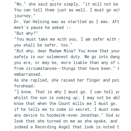
"No," she said quite simply, "it will not be neces
You can tell them just as well. I must go with you
journey."

Dr. Van Helsing was as startled as I was. After a 
ment's pause he asked :-

"But why?"

"You must take me with you. I am safer with you, a
you shall be safer, too."

"But why, dear Madam Mina? You know that your

safety is our solemnest duty. We go into danger, t
you are, or may be, more liable than any of us fro
from circumstances--things that have been." He pau
embarrassed.

As she replied, she raised her finger and pointed 
forehead:

"I know. That is why I must go. I can tell you now
whilst the sun is coming up; I may not be able aga
know that when the Count wills me I must go. I kno
if he tells me to come in secret, I must come by w
any device to hoodwink—even Jonathan." God saw the
look that she turned on me as she spoke, and if th
indeed a Recording Angel that look is noted to her