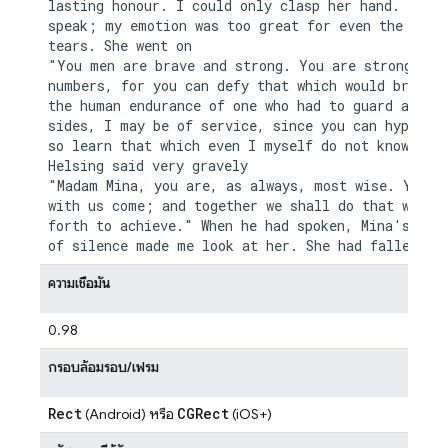
lasting honour. I could only clasp her hand. I cou
speak; my emotion was too great for even the relie
tears. She went on

"You men are brave and strong. You are strong in y
numbers, for you can defy that which would break d
the human endurance of one who had to guard alone.
sides, I may be of service, since you can hypotise
so learn that which even I myself do not know." Dr
Helsing said very gravely

"Madam Mina, you are, as always, most wise. You sh
with us come; and together we shall do that which 
forth to achieve." When he had spoken, Mina's long
ความเชื่อมั่น
0.98
กรอบล้อมรอบ/เฟรม
Rect
CGRect
(Android) หรือ
(iOS+)