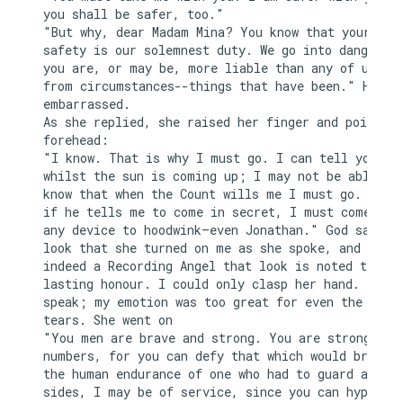
you shall be safer, too."

"But why, dear Madam Mina? You know that your

safety is our solemnest duty. We go into danger, t
you are, or may be, more liable than any of us fro
from circumstances--things that have been." He pau
embarrassed.

As she replied, she raised her finger and pointed 
forehead:

"I know. That is why I must go. I can tell you now
whilst the sun is coming up; I may not be able aga
know that when the Count wills me I must go. I kno
if he tells me to come in secret, I must come by w
any device to hoodwink—even Jonathan." God saw the
look that she turned on me as she spoke, and if th
indeed a Recording Angel that look is noted to her
lasting honour. I could only clasp her hand. I cou
speak; my emotion was too great for even the relie
tears. She went on

"You men are brave and strong. You are strong in y
numbers, for you can defy that which would break d
the human endurance of one who had to guard alone.
sides, I may be of service, since you can hypotise