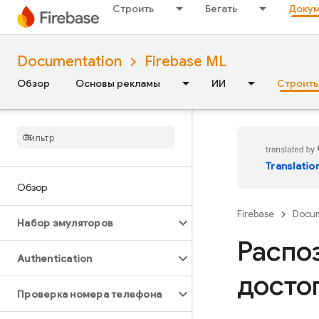
Строить
Бегать
Докум
Documentation
Firebase ML
Обзор
Основы рекламы
ИИ
Строить
Translatio
Обзор
Firebase
Docum
Набор эмуляторов
Распо
Authentication
досто
Проверка номера телефона