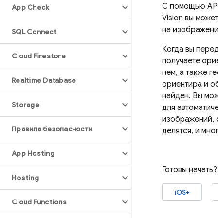
С помощью API
App Check
Vision вы мож
на изображени
SQL Connect
Когда вы перед
Cloud Firestore
получаете ори
нем, а также 
Realtime Database
ориентира и о
найден. Вы мо
Storage
для автоматич
изображений, 
Правила безопасности
делятся, и мно
App Hosting
Готовы начать
Hosting
iOS+
Cloud Functions