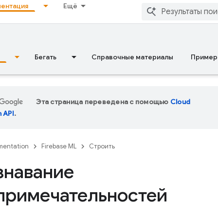
ентация
Ещё
Бегать
Справочные материалы
Пример
Эта страница переведена с помощью
Cloud
n API
.
entation
Firebase ML
Строить
знавание
примечательностей