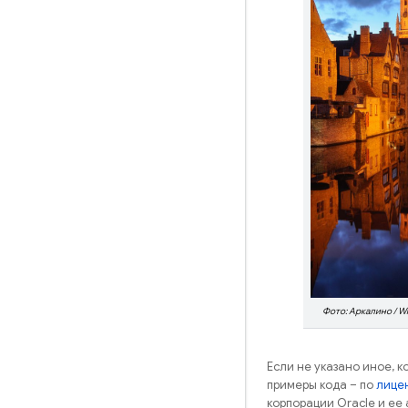
Фото: Аркалино / W
Если не указано иное, 
примеры кода – по
лицен
корпорации Oracle и ее