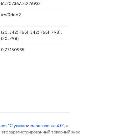
51.207367, 3.226933
/m/0drjd2
(20, 342), (651, 342), (651, 798),
(20, 798)
0,77150935
ns "С указанием авторства 4.0"
, а
 – это зарегистрированный товарный знак