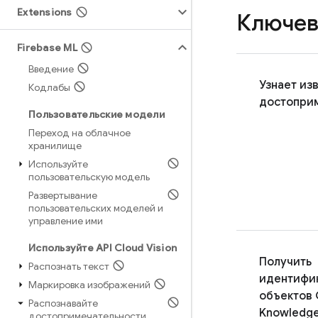
Extensions
Ключев
Firebase ML
Введение
Узнает из
Кодлабы
достопри
Пользовательские модели
Переход на облачное
хранилище
Используйте
пользовательскую модель
Развертывание
пользовательских моделей и
управление ими
Используйте API Cloud Vision
Получить
Распознать текст
идентифи
Маркировка изображений
объектов 
Распознавайте
Knowledg
достопримечательности