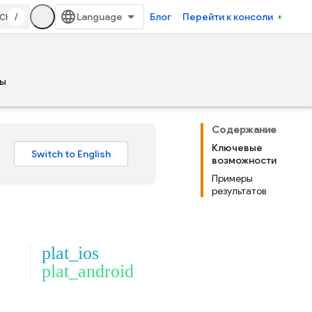
/
Блог
Перейти к консоли
ы
Содержание
Ключевые
возможности
Примеры
результатов
plat_ios
plat_android