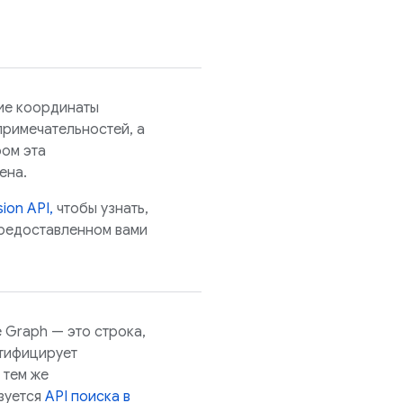
кие координаты
примечательностей, а
ром эта
ена.
ion API,
чтобы узнать,
предоставленном вами
 Graph — это строка,
тифицирует
 тем же
зуется
API поиска в