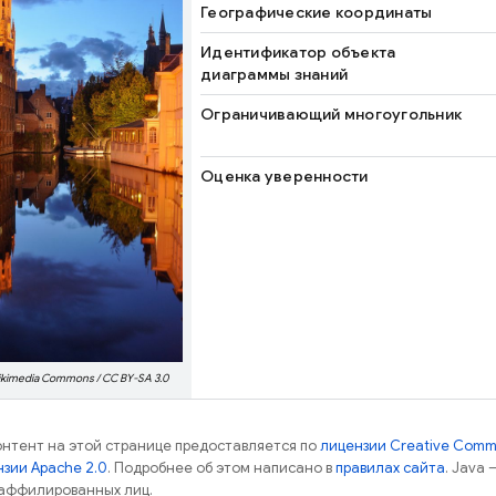
Географические координаты
Идентификатор объекта
диаграммы знаний
Ограничивающий многоугольник
Оценка уверенности
ikimedia Commons / CC BY-SA 3.0
контент на этой странице предоставляется по
лицензии Creative Commo
зии Apache 2.0
. Подробнее об этом написано в
правилах сайта
. Java
 аффилированных лиц.