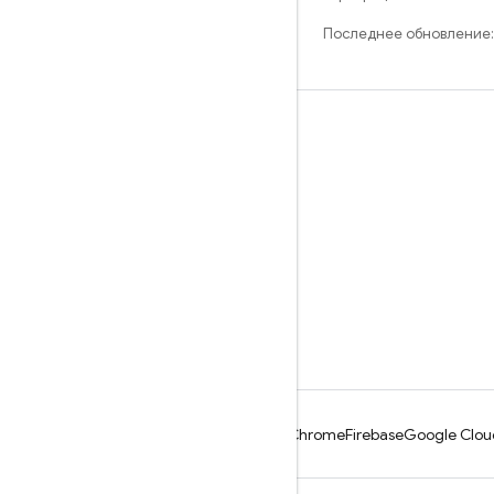
Последнее обновление:
Обучение
Руководства
Справочники
Примеры
Библиотеки
GitHub
Android
Chrome
Firebase
Google Clou