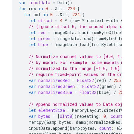
var
inputData
=
Data
()
for
row
in
0
..
&
lt
;
224
{
for
col
in
0
..
&
lt
;
224
{
let
offset
=
4
*
(
row
*
context
.
width
+
col
// (Ignore offset 0, the unused alpha chann
let
red
=
imageData
.
load
(
fromByteOffset
:
of
let
green
=
imageData
.
load
(
fromByteOffset
:
let
blue
=
imageData
.
load
(
fromByteOffset
:
o
// Normalize channel values to [0.0, 1.0]. 
// by model. For example, some models might
// normalized to the range [-1.0, 1.0] inst
// require fixed-point values or the origina
var
normalizedRed
=
Float32
(
red
)
/
255.0
var
normalizedGreen
=
Float32
(
green
)
/
255.
var
normalizedBlue
=
Float32
(
blue
)
/
255.0
// Append normalized values to Data object 
let
elementSize
=
MemoryLayout
.
size
(
ofValue
var
bytes
=
[
UInt8
](
repeating
:
0
,
count
:
el
memcpy
(
&
amp
;
bytes
,
&
amp
;
normalizedRed
,
ele
inputData
.
append
(
&
amp
;
bytes
,
count
:
element