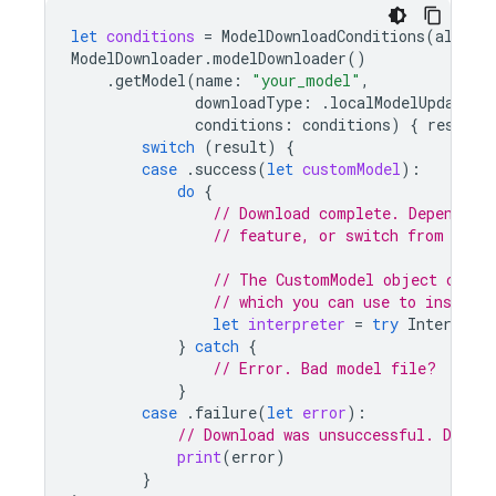
let
conditions
=
ModelDownloadConditions
(
allows
ModelDownloader
.
modelDownloader
()
.
getModel
(
name
:
"your_model"
,
downloadType
:
.
localModelUpdateIn
conditions
:
conditions
)
{
result
switch
(
result
)
{
case
.
success
(
let
customModel
):
do
{
// Download complete. Depending
// feature, or switch from the 
// The CustomModel object conta
// which you can use to instant
let
interpreter
=
try
Interprete
}
catch
{
// Error. Bad model file?
}
case
.
failure
(
let
error
):
// Download was unsuccessful. Don't
print
(
error
)
}