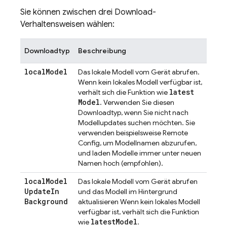
Sie können zwischen drei Download-
Verhaltensweisen wählen:
Downloadtyp
Beschreibung
local
Model
Das lokale Modell vom Gerät abrufen.
Wenn kein lokales Modell verfügbar ist,
latest
verhält sich die Funktion wie
Model
. Verwenden Sie diesen
Downloadtyp, wenn Sie nicht nach
Modellupdates suchen möchten. Sie
verwenden beispielsweise Remote
Config, um Modellnamen abzurufen,
und laden Modelle immer unter neuen
Namen hoch (empfohlen).
local
Model
Das lokale Modell vom Gerät abrufen
Update
In
und das Modell im Hintergrund
Background
aktualisieren Wenn kein lokales Modell
verfügbar ist, verhält sich die Funktion
latest
Model
wie
.