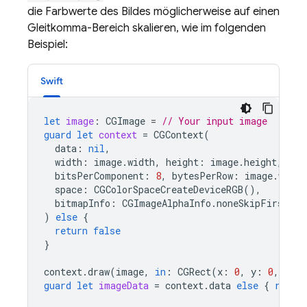
die Farbwerte des Bildes möglicherweise auf einen
Gleitkomma-Bereich skalieren, wie im folgenden
Beispiel:
Swift
let
image
:
CGImage
=
// Your input image
guard
let
context
=
CGContext
(
data
:
nil
,
width
:
image
.
width
,
height
:
image
.
height
,
bitsPerComponent
:
8
,
bytesPerRow
:
image
.
width
space
:
CGColorSpaceCreateDeviceRGB
(),
bitmapInfo
:
CGImageAlphaInfo
.
noneSkipFirst
.
ra
)
else
{
return
false
}
context
.
draw
(
image
,
in
:
CGRect
(
x
:
0
,
y
:
0
,
widt
guard
let
imageData
=
context
.
data
else
{
retur