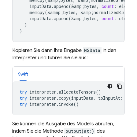
memcpy
(
&
amp
;
bytes
,
&
amp
;
normalizedGreen
,
e
inputData
.
append
(
&
amp
;
bytes
,
count
:
element
memcpy
(
&
ammp
;
bytes
,
&
amp
;
normalizedBlue
,
e
inputData
.
append
(
&
amp
;
bytes
,
count
:
element
}
}
Kopieren Sie dann Ihre Eingabe
NSData
in den
Interpreter und führen Sie sie aus:
Swift
try
interpreter
.
allocateTensors
()
try
interpreter
.
copy
(
inputData
,
toInputAt
:
0
)
try
interpreter
.
invoke
()
Sie können die Ausgabe des Modells abrufen,
indem Sie die Methode
output(at:)
des