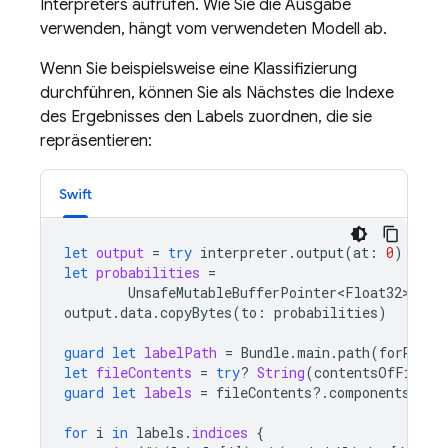
Interpreters aufrufen. Wie Sie die Ausgabe
verwenden, hängt vom verwendeten Modell ab.
Wenn Sie beispielsweise eine Klassifizierung
durchführen, können Sie als Nächstes die Indexe
des Ergebnisses den Labels zuordnen, die sie
repräsentieren:
Swift
let
output
=
try
interpreter
.
output
(
at
:
0
)
let
probabilities
=
UnsafeMutableBufferPointer<Float32>
.
all
output
.
data
.
copyBytes
(
to
:
probabilities
)
guard
let
labelPath
=
Bundle
.
main
.
path
(
forResou
let
fileContents
=
try
?
String
(
contentsOfFile
:
guard
let
labels
=
fileContents
?.
components
(
sep
for
i
in
labels
.
indices
{