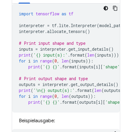
import
tensorflow
as
tf
interpreter
=
tf
.
lite
.
Interpreter
(
model_path
=
"y
interpreter
.
allocate_tensors
()
# Print input shape and type
inputs
=
interpreter
.
get_input_details
()
print
(
'
{}
 input(s):'
.
format
(
len
(
inputs
)))
for
i
in
range
(
0
,
len
(
inputs
)):
print
(
'
{}
{}
'
.
format
(
inputs
[
i
][
'shape'
],
in
# Print output shape and type
outputs
=
interpreter
.
get_output_details
()
print
(
'
\n
{}
 output(s):'
.
format
(
len
(
outputs
)))
for
i
in
range
(
0
,
len
(
outputs
)):
print
(
'
{}
{}
'
.
format
(
outputs
[
i
][
'shape'
],
o
Beispielausgabe: