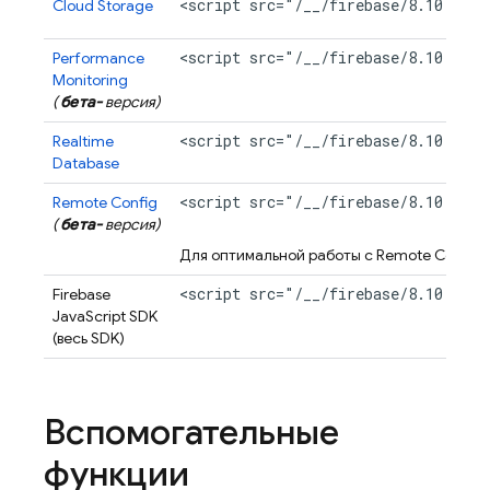
<script src="/__/firebase/8.10.1/fi
Cloud Storage
<script src="/__/firebase/8.10.1/fi
Performance
Monitoring
(
бета-
версия)
<script src="/__/firebase/8.10.1/fi
Realtime
Database
<script src="/__/firebase/8.10.1/fi
Remote Config
(
бета-
версия)
Для оптимальной работы с
Remote Config
д
<script src="/__/firebase/8.10.1/fi
Firebase
JavaScript
SDK
(весь SDK)
Вспомогательные
функции