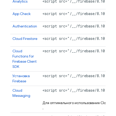
<script src="/__/firebase/8.10.1/fi
Analytics
<script src="/__/firebase/8.10.1/fi
App Check
<script src="/__/firebase/8.10.1/fi
Authentication
<script src="/__/firebase/8.10.1/fi
Cloud Firestore
<script src="/__/firebase/8.10.1/fi
Cloud
Functions for
Firebase
Client
SDK
<script src="/__/firebase/8.10.1/fi
Установка
Firebase
<script src="/__/firebase/8.10.1/fi
Cloud
Messaging
Для оптимального использования
Cloud Me
.