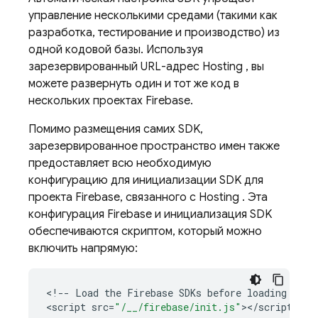
управление несколькими средами (такими как
разработка, тестирование и производство) из
одной кодовой базы. Используя
зарезервированный URL-адрес
Hosting
, вы
можете развернуть один и тот же код в
нескольких проектах Firebase.
Помимо размещения самих SDK,
зарезервированное пространство имен также
предоставляет всю необходимую
конфигурацию для инициализации SDK для
проекта Firebase, связанного с
Hosting
. Эта
конфигурация Firebase и инициализация SDK
обеспечиваются скриптом, который можно
включить напрямую:
<
!--
Load
the
Firebase
SDKs
before
loading
this
<
script
src
=
"/__/firebase/init.js"
><
/
script