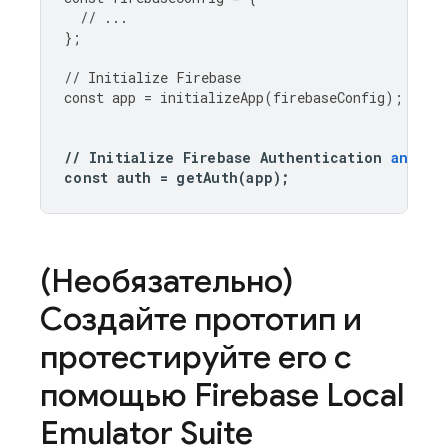
//
...
};
//
Initialize
Firebase
const
app
=
initializeApp
(
firebaseConfig
);
//
Initialize
Firebase
Authentication
and
ge
const
auth
=
getAuth
(
app
);
(Необязательно)
Создайте прототип и
протестируйте его с
помощью
Firebase Local
Emulator Suite