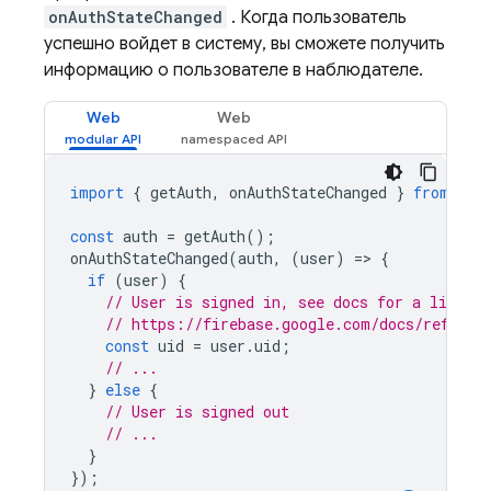
onAuthStateChanged
. Когда пользователь
успешно войдет в систему, вы сможете получить
информацию о пользователе в наблюдателе.
Web
Web
import
{
getAuth
,
onAuthStateChanged
}
from
"fi
const
auth
=
getAuth
();
onAuthStateChanged
(
auth
,
(
user
)
=
>
{
if
(
user
)
{
// User is signed in, see docs for a list of
// https://firebase.google.com/docs/referen
const
uid
=
user
.
uid
;
// ...
}
else
{
// User is signed out
// ...
}
});