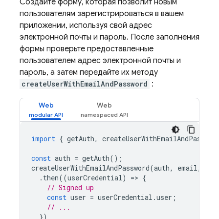
Создайте форму, которая позволит новым
пользователям зарегистрироваться в вашем
приложении, используя свой адрес
электронной почты и пароль. После заполнения
формы проверьте предоставленные
пользователем адрес электронной почты и
пароль, а затем передайте их методу
createUserWithEmailAndPassword
:
Web
Web
import
{
getAuth
,
createUserWithEmailAndPasswor
const
auth
=
getAuth
();
createUserWithEmailAndPassword
(
auth
,
email
,
pas
.
then
((
userCredential
)
=
>
{
// Signed up 
const
user
=
userCredential
.
user
;
// ...
})