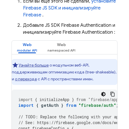
Если вы еще этого не сделали,
установите
Firebase JS SDK и инициализируйте
Firebase
.
Добавьте JS SDK
Firebase Authentication
и
инициализируйте
Firebase Authentication
:
Web
Web
Узнайте больше
о модульном веб-API,
поддерживающем оптимизацию кода (tree-shakeable),
и
о переходе
с API с пространствами имен.
import
{
initializeApp
}
from
"firebase/app"
;
import
{
getAuth
}
from
"firebase/auth"
;
//
TODO
:
Replace
the
following
with
your
app
's 
//
See
:
https
:
//
firebase
.
google
.
com
/
docs
/
web
/
le
const
firebaseConfig
=
{