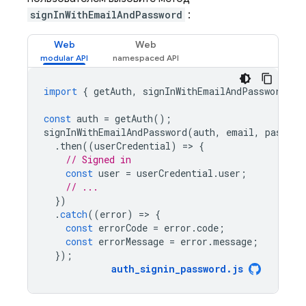
signInWithEmailAndPassword
:
Web
Web
import
{
getAuth
,
signInWithEmailAndPassword
}
const
auth
=
getAuth
();
signInWithEmailAndPassword
(
auth
,
email
,
passwor
.
then
((
userCredential
)
=
>
{
// Signed in 
const
user
=
userCredential
.
user
;
// ...
})
.
catch
((
error
)
=
>
{
const
errorCode
=
error
.
code
;
const
errorMessage
=
error
.
message
;
});
auth_signin_password
.
js