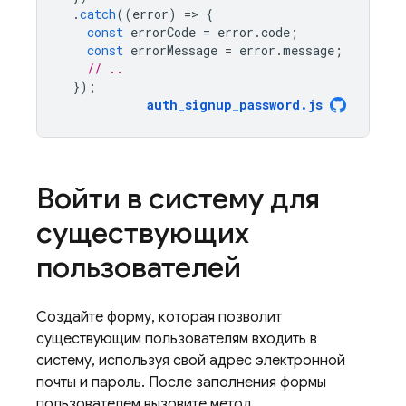
.
catch
((
error
)
=
>
{
const
errorCode
=
error
.
code
;
const
errorMessage
=
error
.
message
;
// ..
});
auth_signup_password
.
js
Войти в систему для
существующих
пользователей
Создайте форму, которая позволит
существующим пользователям входить в
систему, используя свой адрес электронной
почты и пароль. После заполнения формы
пользователем вызовите метод