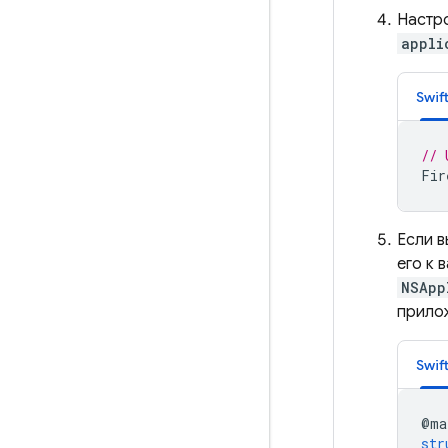
Настр
appli
Swif
// 
Fir
Если в
его к 
NSApp
прило
Swif
@
ma
str