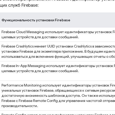
щих служб Firebase:
Функциональность установки
Firebase
Firebase Cloud Messaging
использует идентификаторы установок
F
целевых устройств для доставки сообщений.
Firebase Crashlytics
меняет UUID установки
Crashlytics
в зависимост
установки Firebase для экземпляра приложения. В будущем иден
использоваться для включения функций, улучшающих отчеты о сбо
Firebase In-App Messaging
использует идентификаторы установок
целевых устройств для доставки сообщений.
Performance Monitoring
использует идентификаторы установок
Fi
уникальных установок Firebase, обращающихся к сетевым ресурса
достаточную анонимность шаблонов доступа. Он также использу
Firebase
с
Firebase Remote Config
для управления частотой отправк
производительности.