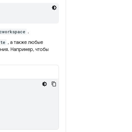
cworkspace
.
ate
, а также любые
ния. Например, чтобы