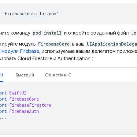
 'FirebaseInstallations'
ните команду
pod install
и откройте созданный файл
.x
тируйте модуль
FirebaseCore
в ваш
UIApplicationDeleg
е
модули Firebase,
используемые вашим делегатом приложе
ьзовать
Cloud Firestore
и
Authentication
:
tUI
Быстрый
Objective-C
ort
SwiftUI
ort
FirebaseCore
ort
FirebaseFirestore
ort
FirebaseAuth
...