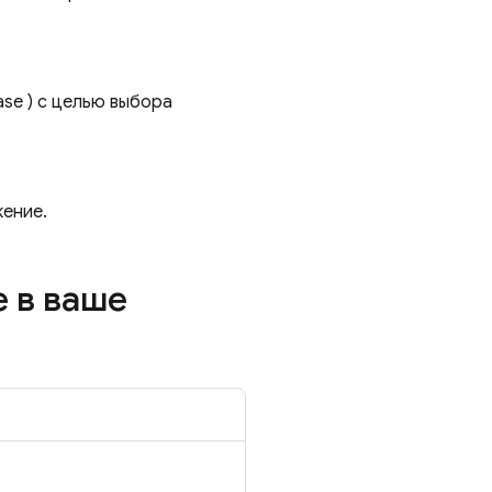
ase
) с целью выбора
жение.
e
в ваше