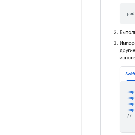
pod
Выпол
Импор
други
испол
Swif
imp
imp
imp
imp
//