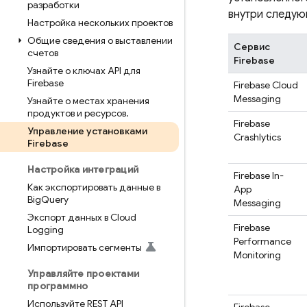
разработки
внутри следую
Настройка нескольких проектов
Общие сведения о выставлении
Сервис
счетов
Firebase
Узнайте о ключах API для
Firebase
Firebase Cloud
Messaging
Узнайте о местах хранения
продуктов и ресурсов
.
Firebase
Управление установками
Crashlytics
Firebase
Настройка интеграций
Firebase In-
Как экспортировать данные в
App
Big
Query
Messaging
Экспорт данных в Cloud
Firebase
Logging
Performance
Импортировать сегменты
Monitoring
Управляйте проектами
программно
Используйте REST API