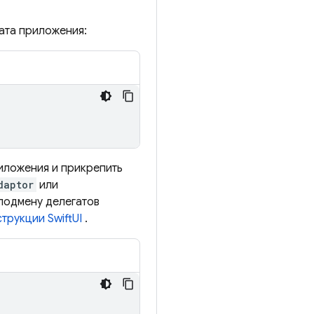
ата приложения:
риложения и прикрепить
daptor
или
подмену делегатов
трукции SwiftUI
.