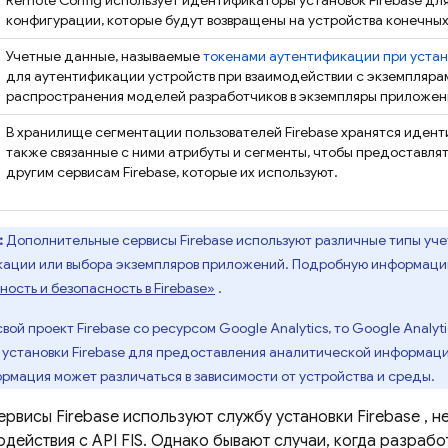
Remote Config
использует идентификаторы установок
Firebase
для
конфигурации, которые будут возвращены на устройства конечных
Учетные данные, называемые
токенами аутентификации при устан
для аутентификации устройств при взаимодействии с экземпляра
распространения моделей разработчиков в экземпляры приложен
В хранилище сегментации пользователей Firebase хранятся иден
также связанные с ними атрибуты и сегменты, чтобы предоставля
другим сервисам Firebase, которые их используют.
:
Дополнительные сервисы Firebase используют различные типы уч
ации или выбора экземпляров приложений. Подробную информацию
сть и безопасность в Firebase»
.
свой проект Firebase со ресурсом Google Analytics, то Google Analyt
 установки
Firebase
для предоставления аналитической информации
рмация может различаться в зависимости от устройства и среды.
сервисы Firebase используют службу установки
Firebase
, н
одействия с API FIS. Однако бывают случаи, когда разраб