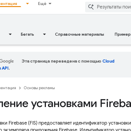
ентация
Ещё
Бегать
Справочные материалы
Пример
Эта страница переведена с помощью
Cloud
n API
.
ментация
Основы рекламы
ление установками Fireb
овки
Firebase
(FIS) предоставляет идентификатор установк
о экземпляра приложения Firebase. Идентификатор устан