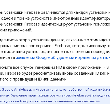
ры установки
Firebase
различаются для каждой установки 
 одном и том же устройстве имеют разные идентификатор
ры установки
Firebase
идентифицируют установки приложен
ками приложений.
идентификатора установки данные, связанные с этим иден
ервных систем всех сервисов Firebase, которые использу
ентификации установок, выполненных в течение последних
описан в
заявлении Google об удалении и хранении данны
лючите все службы генерации FID в своем приложении, FIS 
й. Firebase будет рассматривать вновь созданный ID как 
т его с предыдущим ID или данными.
:
Google Analytics для Firebase использует собственный идентифи
анных. Удаление идентификатора установки
Firebase
не
приводит к
ить данные Analytics, связанные с конечными пользователями
.