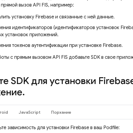
прямой вызов API FIS, например:
лить установку Firebase и связанные с ней данные.
чения идентификаторов (идентификаторов установок
Fireb
ых установок приложений.
ения токенов аутентификации при установке Firebase.
оты с прямым вызовом API FIS добавьте SDK в свое прило
те SDK для установки
Firebas
ение
.
roid
JavaScript
Порхание
те зависимость для установки
Firebase
в ваш Podfile: