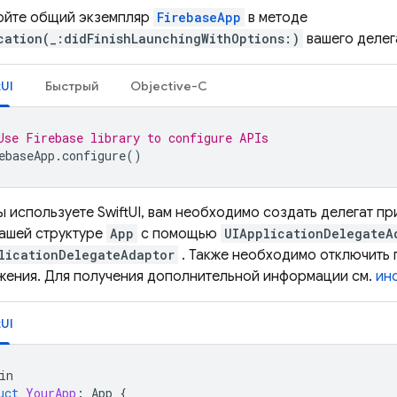
ойте общий экземпляр
FirebaseApp
в методе
cation(_:didFinishLaunchingWithOptions:)
вашего делег
tUI
Быстрый
Objective-C
Use Firebase library to configure APIs
ebaseApp
.
configure
()
ы используете SwiftUI, вам необходимо создать делегат п
вашей структуре
App
с помощью
UIApplicationDelegateA
licationDelegateAdaptor
. Также необходимо отключить 
жения. Для получения дополнительной информации см.
инс
tUI
in
uct
YourApp
:
App
{