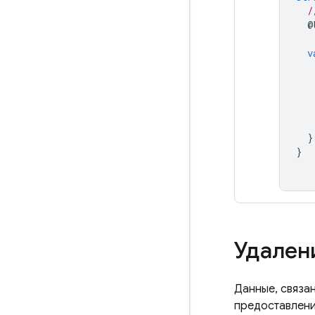
/
@
v
}
}
Удален
Данные, связа
предоставлени