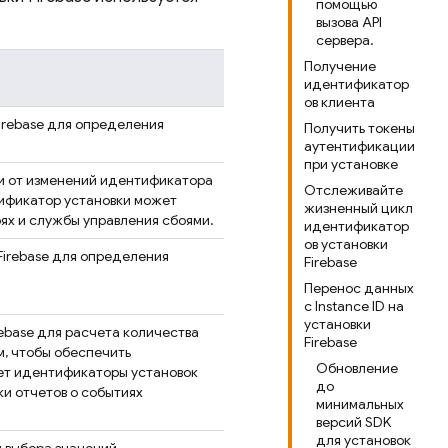
помощью
вызова API
сервера.
Получение
идентификатор
ов клиента
irebase
для определения
Получить токены
аутентификации
при установке
и от изменений идентификатора
Отслеживайте
тификатор установки может
жизненный цикл
ях и службы управления сбоями.
идентификатор
ов установки
Firebase
для определения
Firebase
Перенос данных
с Instance ID на
установки
rebase
для расчета количества
Firebase
м, чтобы обеспечить
Обновление
ет идентификаторы установок
до
и отчетов о событиях
минимальных
версий SDK
для установок