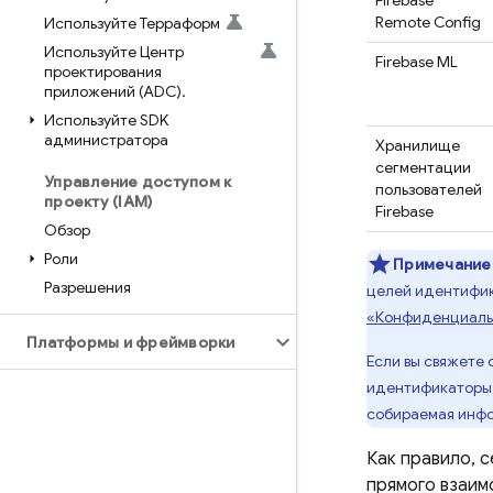
Firebase
Remote Config
Используйте Терраформ
Используйте Центр
Firebase ML
проектирования
приложений (ADC)
.
Используйте SDK
администратора
Хранилище
сегментации
Управление доступом к
пользователей
проекту (IAM)
Firebase
Обзор
Роли
Примечание
Разрешения
целей идентифик
«Конфиденциально
Платформы и фреймворки
Если вы свяжете 
идентификаторы
собираемая инфо
Как правило, 
прямого взаим