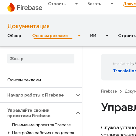
Строить
Бегать
Докум
Документация
Обзор
Основы рекламы
ИИ
Строить
Translatio
Основы рекламы
Firebase
Доку
Начало работы с Firebase
Управ
Управляйте своими
проектами Firebase
Понимание проектов Firebase
Служба устан
Настройка рабочих процессов
установленног