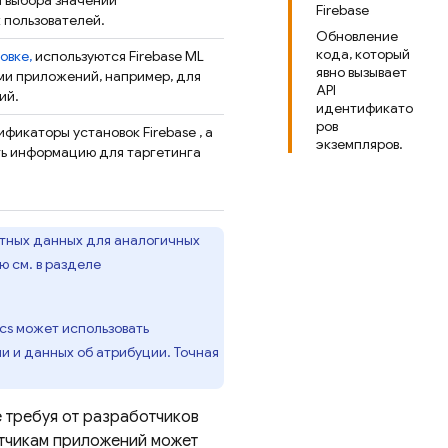
 выбора значений
Firebase
 пользователей.
Обновление
кода, который
овке,
используются
Firebase ML
явно вызывает
ми приложений, например, для
API
ий.
идентификато
ров
тификаторы установок
Firebase
, а
экземпляров.
ть информацию для таргетинга
етных данных для аналогичных
 см. в разделе
ics может использовать
 и данных об атрибуции. Точная
е требуя от разработчиков
отчикам приложений может