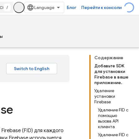
/
Блог
Перейти к консоли
ы
Содержание
Добавьте SDK
для установки
Firebase в ваше
приложение.
Удаление
установки
Firebase
ase
Удаление FID с
помощью
вызова API
клиента
и
Firebase
(FID) для каждого
Удаление FID с
овки
Firebase
используется