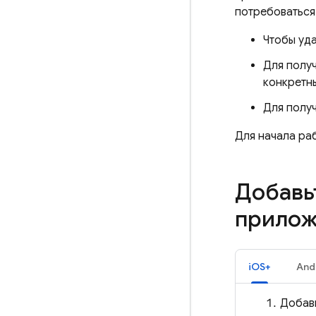
потребоваться 
Чтобы уда
Для полу
конкретн
Для получ
Для начала раб
Добавь
прилож
iOS+
And
Добавь