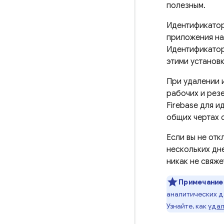
полезным.
Идентификато
приложения на
Идентификато
этими установ
При удалении 
рабочих и рез
Firebase
для ид
общих чертах 
Если вы не отк
нескольких дне
никак не свяже
Примечание
аналитических д
Узнайте, как
удал