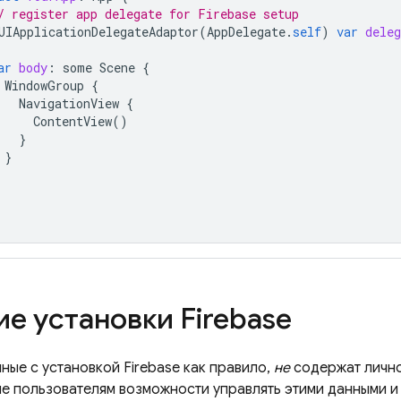
/ register app delegate for Firebase setup
UIApplicationDelegateAdaptor
(
AppDelegate
.
self
)
var
deleg
ar
body
:
some
Scene
{
WindowGroup
{
NavigationView
{
ContentView
()
}
}
ие установки
Firebase
нные с установкой
Firebase
как правило,
не
содержат лично
е пользователям возможности управлять этими данными и 