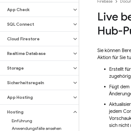
Firebase
Docum
App Check
Live b
SQL Connect
Hub-Pu
Cloud Firestore
Sie können Bere
Realtime Database
Aktion für Sie t
Storage
Erstellt f
zugehörig
Sicherheitsregeln
Fügt dem 
Änderunge
App Hosting
Aktualisi
jedem Com
Hosting
Vorschauk
Einführung
sich nich
Anwendungsfälle ansehen