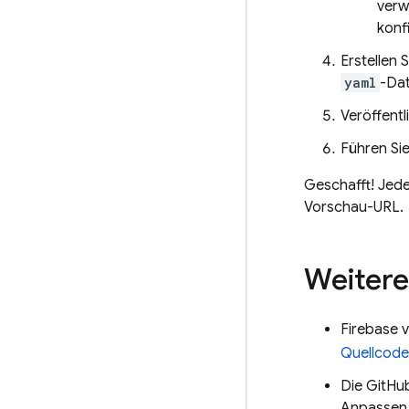
verw
konfi
Erstellen 
yaml
-Dat
Veröffentl
Führen Si
Geschafft! Jede
Vorschau-URL.
Weitere
Firebase v
Quellcode
Die GitHu
Anpassen 