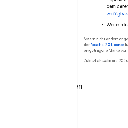
dem berei
verfügbar
Weitere I
Sofern nicht anders angeg
der
Apache 2.0 License
li
eingetragene Marke von 
Zuletzt aktualisiert: 202
Weitere Informationen
Leitfäden
Referenz
Beispiele
Bibliotheken