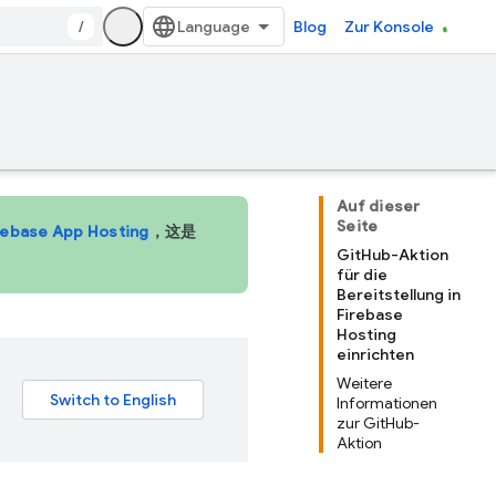
/
Blog
Zur Konsole
Auf dieser
Seite
rebase App Hosting
，这是
GitHub-Aktion
für die
Bereitstellung in
Firebase
Hosting
einrichten
Weitere
Informationen
zur GitHub-
Aktion