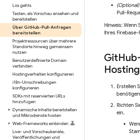
(Optional)
Los gehts
Pull-Requ
Testen
,
als Vorschau ansehen und
bereitstellen
Hinweis: Wenn 
Über Git
Hub-Pull-Anfragen
Ihres Firebase-
bereitstellen
Projektressourcen über mehrere
Standorte hinweg gemeinsam
nutzen
Git
Hub-
Benutzerdefinierte Domain
verbinden
Hosting
Hostingverhalten konfigurieren
i18n-Umschreibungen
Erstellen 
konfigurieren
benötigen
SDKs mit reservierten URLs
hinzufügen
Richten Si
Dynamische Inhalte bereitstellen
ein.
und Mikrodienste hosten
Web-Frameworks einbinden
Wen
Stam
Live- und Vorschaukanäle
,
Veröffentlichungen und