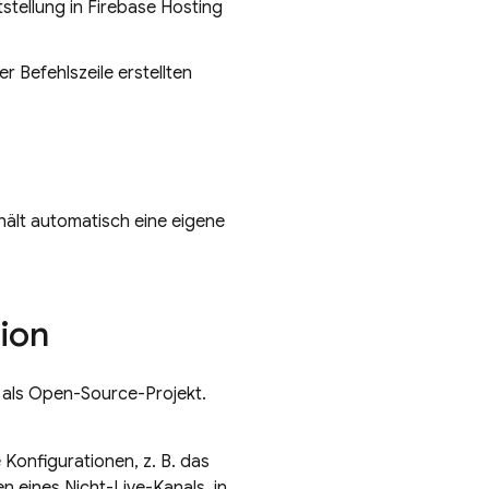
tstellung in
Firebase Hosting
r Befehlszeile erstellten
hält automatisch eine eigene
ion
“ als Open-Source-Projekt.
 Konfigurationen, z. B. das
 eines Nicht-Live-Kanals, in