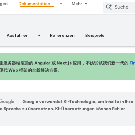
ngen
Dokumentation
Mehr
Ausführen
Referenzen
Beispiele
服务器端渲染的 Angular 或 Next.js 应用，不妨试试我们新一代的
Fi
现代 Web 框架的全栈解决方案。
Google verwendet KI-Technologie, um Inhalte in Ihre
e Sprache zu übersetzen. KI-Übersetzungen können Fehler