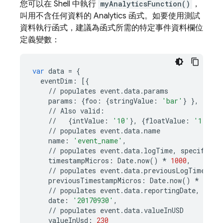
您可以在 Shell 中執行
myAnalyticsFunction()
，
叫用不含任何資料的 Analytics 函式。如要使用測試
資料執行函式，建議為函式所需的特定事件資料欄位
定義變數：
var
data
=
{
eventDim
:
[{
//
populates
event
.
data
.
params
params
:
{
foo
:
{
stringValue
:
'bar'
}
},
//
Also
valid
:
//
{
intValue
:
'10'
},
{
floatValue
:
'1.0'
},
//
populates
event
.
data
.
name
name
:
'event_name'
,
//
populates
event
.
data
.
logTime
,
specify
in
timestampMicros
:
Date
.
now
()
*
1000
,
//
populates
event
.
data
.
previousLogTime
,
sp
previousTimestampMicros
:
Date
.
now
()
*
1000
,
//
populates
event
.
data
.
reportingDate
,
spec
date
:
'20170930'
,
//
populates
event
.
data
.
valueInUSD
valueInUsd
:
230