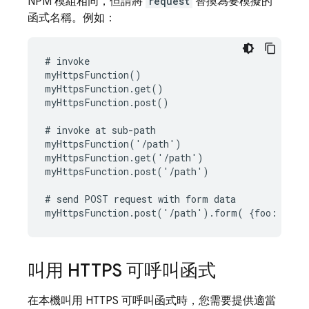
NPM 模組相同，但請將
request
替換為要模擬的
函式名稱。例如：
# invoke

myHttpsFunction()

myHttpsFunction.get()

myHttpsFunction.post()

# invoke at sub-path

myHttpsFunction('/path')

myHttpsFunction.get('/path')

myHttpsFunction.post('/path')

# send POST request with form data

叫用 HTTPS 可呼叫函式
在本機叫用 HTTPS 可呼叫函式時，您需要提供適當