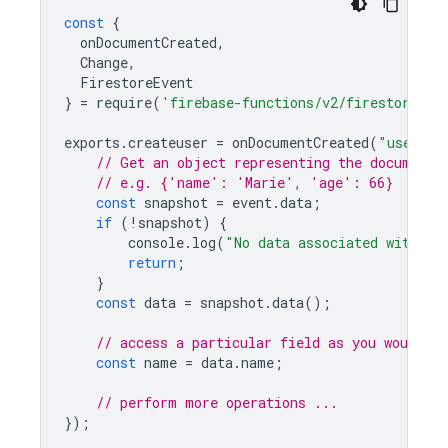
const
{
onDocumentCreated
,
Change
,
FirestoreEvent
}
=
require
(
'firebase-functions/v2/firestore'
);
exports
.
createuser
=
onDocumentCreated
(
"users/{
// Get an object representing the document
// e.g. {'name': 'Marie', 'age': 66}
const
snapshot
=
event
.
data
;
if
(
!
snapshot
)
{
console
.
log
(
"No data associated with th
return
;
}
const
data
=
snapshot
.
data
();
// access a particular field as you would an
const
name
=
data
.
name
;
// perform more operations ...
});