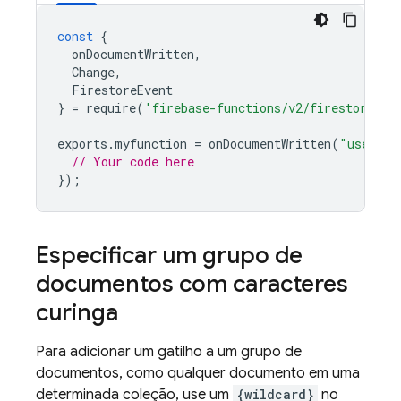
const
{
onDocumentWritten
,
Change
,
FirestoreEvent
}
=
require
(
'firebase-functions/v2/firestore'
);
exports
.
myfunction
=
onDocumentWritten
(
"users/m
// Your code here
});
Especificar um grupo de
documentos com caracteres
curinga
Para adicionar um gatilho a um grupo de
documentos, como qualquer documento em uma
determinada coleção, use um
{wildcard}
no