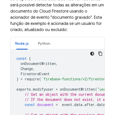
será possível detectar todas as alterações em um
documento do Cloud Firestore usando o
acionador de evento "documento gravado". Esta
função de exemplo é acionada se um usuário for
criado, atualizado ou excluído:
Node.js
Python
const
{
onDocumentWritten
,
Change
,
FirestoreEvent
}
=
require
(
'firebase-functions/v2/firestore'
);
exports
.
modifyuser
=
onDocumentWritten
(
"users/{
// Get an object with the current document 
// If the document does not exist, it was d
const
document
=
event
.
data
.
after
.
data
();
// Get an object with the previous document