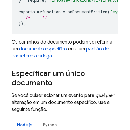
}
=
require
(
'firebase-functions/v2/firestore'
);
exports
.
myfunction
=
onDocumentWritten
(
"my-coll
/* ... */
});
Os caminhos do documento podem se referir a
um
documento específico
ou a um
padrão de
caracteres curinga
.
Especificar um único
documento
Se você quiser acionar um evento para
qualquer
alteração em um documento específico, use a
seguinte função.
Node.js
Python