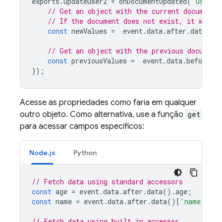
exports
.
updateuser2
=
onDocumentUpdated
(
"users/
// Get an object with the current document 
// If the document does not exist, it was d
const
newValues
=
event
.
data
.
after
.
data
();
// Get an object with the previous document
const
previousValues
=
event
.
data
.
before
.
da
});
Acesse as propriedades como faria em qualquer
outro objeto. Como alternativa, use a função
get
para acessar campos específicos:
Node.js
Python
// Fetch data using standard accessors
const
age
=
event
.
data
.
after
.
data
().
age
;
const
name
=
event
.
data
.
after
.
data
()[
'name'
];
// Fetch data using built in accessor