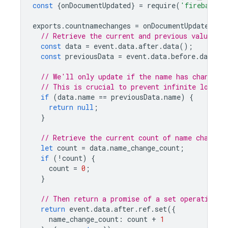
const
{
onDocumentUpdated
}
=
require
(
'firebase-f
exports
.
countnamechanges
=
onDocumentUpdated
(
'u
// Retrieve the current and previous value
const
data
=
event
.
data
.
after
.
data
();
const
previousData
=
event
.
data
.
before
.
data
()
// We'll only update if the name has changed.
// This is crucial to prevent infinite loops.
if
(
data
.
name
==
previousData
.
name
)
{
return
null
;
}
// Retrieve the current count of name changes
let
count
=
data
.
name_change_count
;
if
(
!
count
)
{
count
=
0
;
}
// Then return a promise of a set operation t
return
event
.
data
.
after
.
ref
.
set
({
name_change_count
:
count
+
1