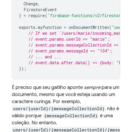
Change
,
FirestoreEvent
}
=
require
(
'firebase-functions/v2/firestore'
);
exports
.
myfunction
=
onDocumentWritten
(
"users/{
// If we set `/users/marie/incoming_message
// event.params.userId == "marie";
// event.params.messageCollectionId == "inc
// event.params.messageId == "134";
// ... and ...
// event.data.after.data() == {body: "Hello
});
É preciso que seu gatilho aponte
sempre
para um
documento, mesmo que você esteja usando um
caractere curinga. Por exemplo,
users/{userId}/{messageCollectionId}
não é
válido porque
{messageCollectionId}
é uma
coleção. No entanto,
users/{userId}/{messageCollectionId}/{mess