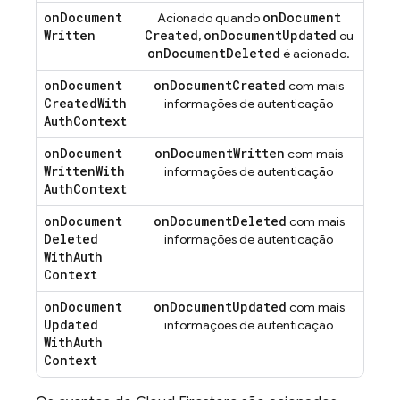
on
Document
on
Document
Acionado quando
Written
Created
on
Document
Updated
,
ou
on
Document
Deleted
é acionado.
on
Document
on
Document
Created
com mais
Created
With
informações de autenticação
Auth
Context
on
Document
on
Document
Written
com mais
Written
With
informações de autenticação
Auth
Context
on
Document
on
Document
Deleted
com mais
Deleted
informações de autenticação
With
Auth
Context
on
Document
on
Document
Updated
com mais
Updated
informações de autenticação
With
Auth
Context