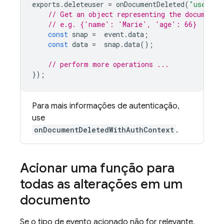
exports
.
deleteuser
=
onDocumentDeleted
(
"users/{
// Get an object representing the document
// e.g. {'name': 'Marie', 'age': 66}
const
snap
=
event
.
data
;
const
data
=
snap
.
data
();
// perform more operations ...
});
Para mais informações de autenticação,
use
onDocumentDeletedWithAuthContext
.
Acionar uma função para
todas as alterações em um
documento
Se o tipo de evento acionado não for relevante,