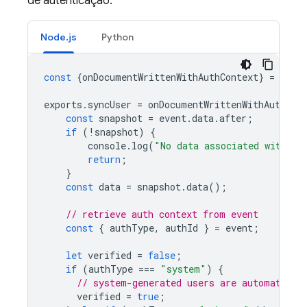
de autenticação:
Node.js
Python
const
{
onDocumentWrittenWithAuthContext
}
=
requ
exports
.
syncUser
=
onDocumentWrittenWithAuthCon
const
snapshot
=
event
.
data
.
after
;
if
(
!
snapshot
)
{
console
.
log
(
"No data associated with th
return
;
}
const
data
=
snapshot
.
data
();
// retrieve auth context from event
const
{
authType
,
authId
}
=
event
;
let
verified
=
false
;
if
(
authType
===
"system"
)
{
// system-generated users are automatical
verified
=
true
;