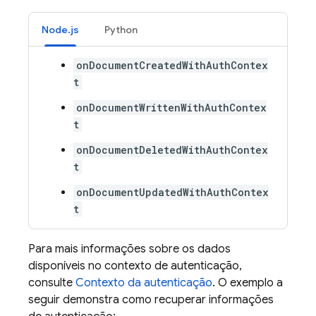
Node.js
Python
onDocumentCreatedWithAuthContex
t
onDocumentWrittenWithAuthContex
t
onDocumentDeletedWithAuthContex
t
onDocumentUpdatedWithAuthContex
t
Para mais informações sobre os dados
disponíveis no contexto de autenticação,
consulte
Contexto da autenticação
. O exemplo a
seguir demonstra como recuperar informações