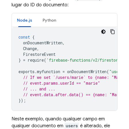
lugar do ID do documento:
Node.js
Python
const
{
onDocumentWritten
,
Change
,
FirestoreEvent
}
=
require
(
'firebase-functions/v2/firestore'
);
exports
.
myfunction
=
onDocumentWritten
(
"users/{
// If we set `/users/marie` to {name: "Marie"
// event.params.userId == "marie"
// ... and ...
// event.data.after.data() == {name: "Marie"}
});
Neste exemplo, quando qualquer campo em
qualquer documento em
users
é alterado, ele