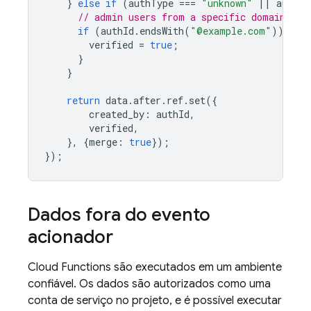
}
else
if
(
authType
===
"unknown"
||
authTy
// admin users from a specific domain are
if
(
authId
.
endsWith
(
"@example.com"
))
{
verified
=
true
;
}
}
return
data
.
after
.
ref
.
set
({
created_by
:
authId
,
verified
,
},
{
merge
:
true
});
});
Dados fora do evento
acionador
Cloud Functions
são executados em um ambiente
confiável. Os dados são autorizados como uma
conta de serviço no projeto, e é possível executar