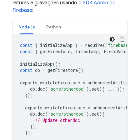
leituras e gravações usando o
SDK Admin do
Firebase
:
Node.js
Python
const
{
initializeApp
}
=
require
(
'firebase-adm
const
{
getFirestore
,
Timestamp
,
FieldValue
}
=
initializeApp
();
const
db
=
getFirestore
();
exports
.
writetofirestore
=
onDocumentWritten
(
"s
db
.
doc
(
'some/otherdoc'
).
set
({
...
});
});
exports
.
writetofirestore
=
onDocumentWritten
(
db
.
doc
(
'some/otherdoc'
).
set
({
// Update otherdoc
});
});