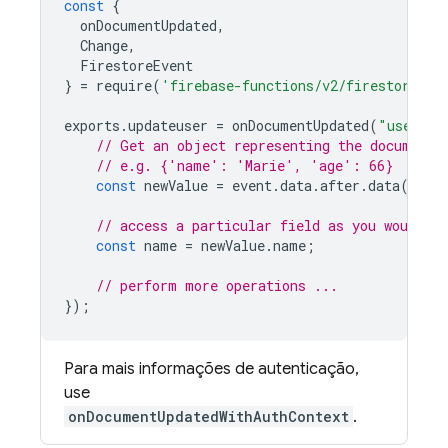
const
{
onDocumentUpdated
,
Change
,
FirestoreEvent
}
=
require
(
'firebase-functions/v2/firestore'
);
exports
.
updateuser
=
onDocumentUpdated
(
"users/{
// Get an object representing the document
// e.g. {'name': 'Marie', 'age': 66}
const
newValue
=
event
.
data
.
after
.
data
();
// access a particular field as you would an
const
name
=
newValue
.
name
;
// perform more operations ...
});
Para mais informações de autenticação,
use
onDocumentUpdatedWithAuthContext
.