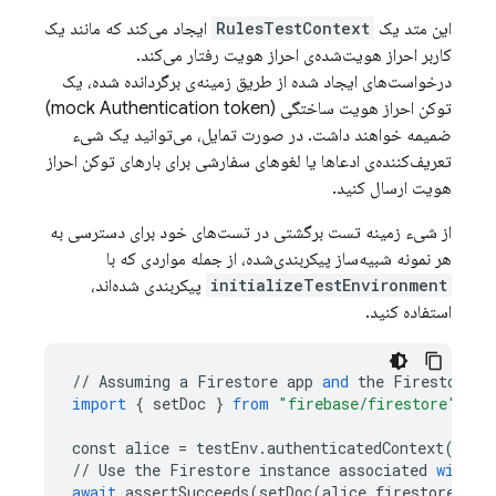
این متد یک
RulesTestContext
ایجاد می‌کند که مانند یک
کاربر احراز هویت‌شده‌ی احراز هویت رفتار می‌کند.
درخواست‌های ایجاد شده از طریق زمینه‌ی برگردانده شده، یک
توکن احراز هویت ساختگی (mock Authentication token)
ضمیمه خواهند داشت. در صورت تمایل، می‌توانید یک شیء
تعریف‌کننده‌ی ادعاها یا لغوهای سفارشی برای بارهای توکن احراز
هویت ارسال کنید.
از شیء زمینه تست برگشتی در تست‌های خود برای دسترسی به
هر نمونه شبیه‌ساز پیکربندی‌شده، از جمله مواردی که با
initializeTestEnvironment
پیکربندی شده‌اند،
استفاده کنید.
//
Assuming
a
Firestore
app
and
the
Firestore
e
import
{
setDoc
}
from
"firebase/firestore"
;
const
alice
=
testEnv
.
authenticatedContext
(
"ali
//
Use
the
Firestore
instance
associated
with
t
await
assertSucceeds
(
setDoc
(
alice
.
firestore
()
.
d