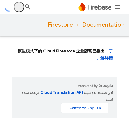
Firestore
Documentation
原生模式下的 Cloud Firestore 企业版现已推出！
了
解详情。
این صفحه به‌وسیله
ترجمه شده
است.