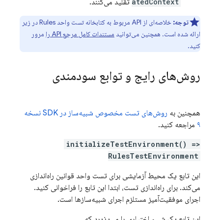
atedContext
تقلید می‌کنند.
توجه:
خلاصه‌ای از API مربوط به کتابخانه تست واحد Rules در زیر
ارائه شده است. همچنین می‌توانید
مستندات کامل مرجع API را
مرور
کنید.
روش‌های رایج و توابع سودمندی
همچنین به
روش‌های تست مخصوص شبیه‌ساز در SDK نسخه
۹
مراجعه کنید.
initializeTestEnvironment() =>
RulesTestEnvironment
این تابع یک محیط آزمایشی برای تست واحد قوانین راه‌اندازی
می‌کند. برای راه‌اندازی تست، ابتدا این تابع را فراخوانی کنید.
اجرای موفقیت‌آمیز مستلزم اجرای شبیه‌سازها است.
این تابع یک شیء اختیاری را می‌پذیرد که