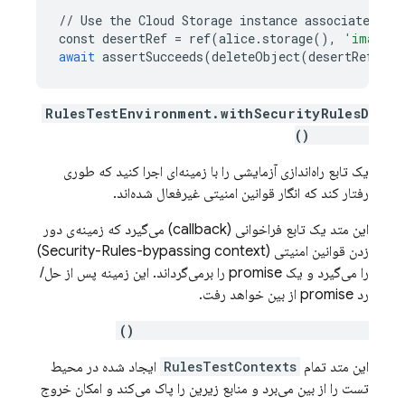
//
Use
the
Cloud
Storage
instance
associated
wi
const
desertRef
=
ref
(
alice
.
storage
(),
'images/
await
assertSucceeds
(
deleteObject
(
desertRef
));
RulesTestEnvironment.withSecurityRulesD
isabled()
یک تابع راه‌اندازی آزمایشی را با زمینه‌ای اجرا کنید که طوری
رفتار کند که انگار قوانین امنیتی غیرفعال شده‌اند.
این متد یک تابع فراخوانی (callback) می‌گیرد که زمینه‌ی دور
زدن قوانین امنیتی (Security-Rules-bypassing context)
را می‌گیرد و یک promise را برمی‌گرداند. این زمینه پس از حل/
رد promise از بین خواهد رفت.
RulesTestEnvironment.cleanup()
این متد تمام
RulesTestContexts
ایجاد شده در محیط
تست را از بین می‌برد و منابع زیرین را پاک می‌کند و امکان خروج