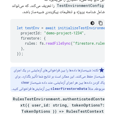
TestEnvironmentConfig
را تعریف می‌کند، که می‌تواند
شامل شناسه پروژه و تنظیمات پیکربندی شبیه‌ساز باشد.
let
testEnv
=
await
initializeTestEnvironment
(
{
projectId
:
"demo-project-1234"
,
firestore
:
{
rules
:
fs
.
readFileSync
(
"firestore.rules"
,
"
}
,
}
);
نکته: شبیه‌سازها داده‌ها را بین فراخوانی‌های آزمایشی در یک اجرای
شبیه‌ساز حفظ می‌کنند. این ممکن است بر نتایج شما تأثیر بگذارد. برای
پاک کردن داده‌ها بین هر اجرای آزمایشی، متد داده شبیه‌ساز clear
مربوطه، مثلاً
بین آزمایش‌ها فراخوانی کنید.
clearFirestoreData
RulesTestEnvironment.authenticatedConte
xt({ user_id: string, tokenOptions?:
TokenOptions }) => RulesTestContext