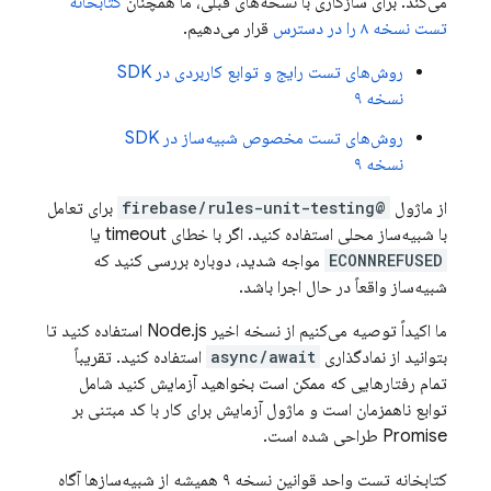
می‌کند. برای سازگاری با نسخه‌های قبلی، ما همچنان
کتابخانه
تست نسخه ۸ را در دسترس
قرار می‌دهیم.
روش‌های تست رایج و توابع کاربردی در SDK
نسخه ۹
روش‌های تست مخصوص شبیه‌ساز در SDK
نسخه ۹
از ماژول
@firebase/rules-unit-testing
برای تعامل
با شبیه‌ساز محلی استفاده کنید. اگر با خطای timeout یا
ECONNREFUSED
مواجه شدید، دوباره بررسی کنید که
شبیه‌ساز واقعاً در حال اجرا باشد.
ما اکیداً توصیه می‌کنیم از نسخه اخیر Node.js استفاده کنید تا
بتوانید از نمادگذاری
async/await
استفاده کنید. تقریباً
تمام رفتارهایی که ممکن است بخواهید آزمایش کنید شامل
توابع ناهمزمان است و ماژول آزمایش برای کار با کد مبتنی بر
Promise طراحی شده است.
کتابخانه تست واحد قوانین نسخه ۹ همیشه از شبیه‌سازها آگاه