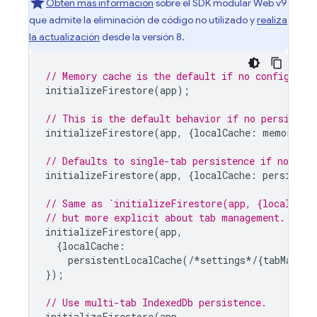
Obtén más información
sobre el SDK modular Web v9
que admite la eliminación de código no utilizado y
realiza
la actualización
desde la versión 8.
// Memory cache is the default if no config is 
initializeFirestore
(
app
);
// This is the default behavior if no persisten
initializeFirestore
(
app
,
{
localCache
:
memoryLoc
// Defaults to single-tab persistence if no tab
initializeFirestore
(
app
,
{
localCache
:
persisten
// Same as `initializeFirestore(app, {localCach
// but more explicit about tab management.
initializeFirestore
(
app
,
{
localCache
:
persistentLocalCache
(
/*
settings
*/
{
tabManage
});
// Use multi-tab IndexedDb persistence.
initializeFirestore
(
app
,