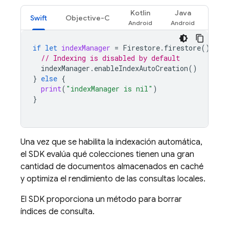
Kotlin
Java
Swift
Objective-C
if
let
indexManager
=
Firestore
.
firestore
().
per
// Indexing is disabled by default
indexManager
.
enableIndexAutoCreation
()
}
else
{
print
(
"indexManager is nil"
)
}
Una vez que se habilita la indexación automática,
el SDK evalúa qué colecciones tienen una gran
cantidad de documentos almacenados en caché
y optimiza el rendimiento de las consultas locales.
El SDK proporciona un método para borrar
índices de consulta.