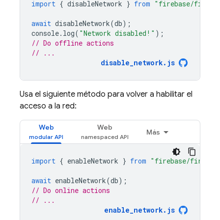
import
{
disableNetwork
}
from
"firebase/firest
await
disableNetwork
(
db
);
console
.
log
(
"Network disabled!"
);
// Do offline actions
// ...
disable_network.js
Usa el siguiente método para volver a habilitar el
acceso a la red:
Web
Web
Más
import
{
enableNetwork
}
from
"firebase/firesto
await
enableNetwork
(
db
);
// Do online actions
// ...
enable_network.js