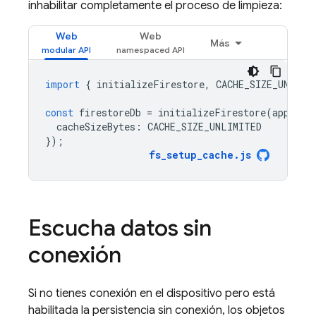
inhabilitar completamente el proceso de limpieza:
Web
Web
Más
import
{
initializeFirestore
,
CACHE_SIZE_UNLIMI
const
firestoreDb
=
initializeFirestore
(
app
,
{
cacheSizeBytes
:
CACHE_SIZE_UNLIMITED
});
fs_setup_cache
.
js
Escucha datos sin
conexión
Si no tienes conexión en el dispositivo pero está
habilitada la persistencia sin conexión, los objetos