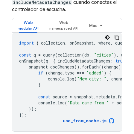
includeMetadataChanges
cuando conectes el
controlador de escucha.
Web
Web
Más
import
{
collection
,
onSnapshot
,
where
,
query
}
const
q
=
query
(
collection
(
db
,
"cities"
),
where
onSnapshot
(
q
,
{
includeMetadataChanges
:
true
},
snapshot
.
docChanges
().
forEach
((
change
)
=
>
{
if
(
change
.
type
===
"added"
)
{
console
.
log
(
"New city: "
,
change
.
do
}
const
source
=
snapshot
.
metadata
.
fromCa
console
.
log
(
"Data came from "
+
source
)
});
});
use_from_cache
.
js