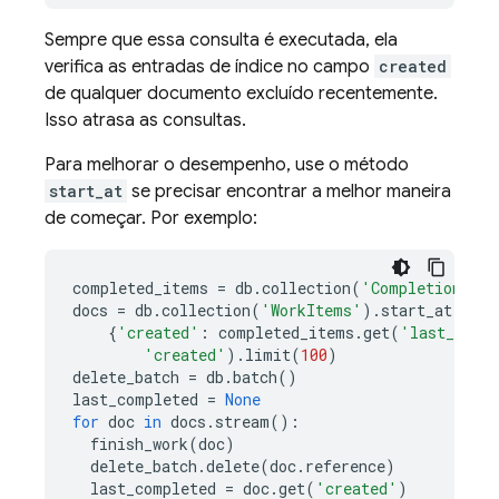
Sempre que essa consulta é executada, ela
verifica as entradas de índice no campo
created
de qualquer documento excluído recentemente.
Isso atrasa as consultas.
Para melhorar o desempenho, use o método
start_at
se precisar encontrar a melhor maneira
de começar. Por exemplo:
completed_items
=
db
.
collection
(
'CompletionStat
docs
=
db
.
collection
(
'WorkItems'
)
.
start_at
(
{
'created'
:
completed_items
.
get
(
'last_comp
'created'
)
.
limit
(
100
)
delete_batch
=
db
.
batch
()
last_completed
=
None
for
doc
in
docs
.
stream
():
finish_work
(
doc
)
delete_batch
.
delete
(
doc
.
reference
)
last_completed
=
doc
.
get
(
'created'
)