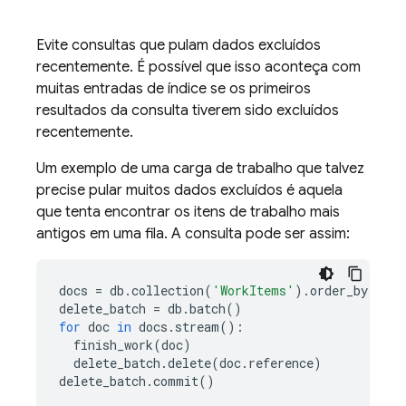
Evite consultas que pulam dados excluídos
recentemente. É possível que isso aconteça com
muitas entradas de índice se os primeiros
resultados da consulta tiverem sido excluídos
recentemente.
Um exemplo de uma carga de trabalho que talvez
precise pular muitos dados excluídos é aquela
que tenta encontrar os itens de trabalho mais
antigos em uma fila. A consulta pode ser assim:
docs
=
db
.
collection
(
'WorkItems'
)
.
order_by
(
'cre
delete_batch
=
db
.
batch
()
for
doc
in
docs
.
stream
():
finish_work
(
doc
)
delete_batch
.
delete
(
doc
.
reference
)
delete_batch
.
commit
()