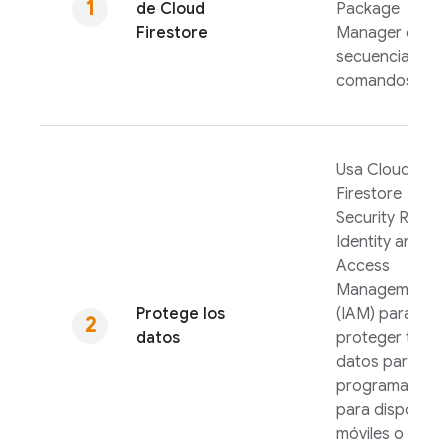
de
Cloud
Package
Firestore
Manager o una
secuencia de
comandos.
Usa
Cloud
Firestore
Security Rules
Identity and
Access
Management
Protege los
(IAM) para
datos
proteger tus
datos para la
programación
para dispositiv
móviles o la W