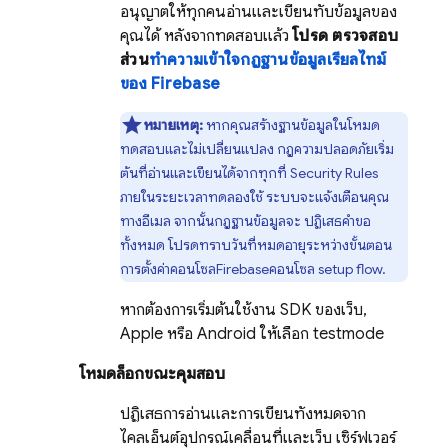
อนุญาตให้ทุกคนอ่านและเขียนทับข้อมูลของ
คุณได้ หลังจากทดสอบแล้ว
โปรด ตรวจสอบ
ส่วน
ทำความเข้าใจกฎฐานข้อมูลเรียลไทม์
ของ Firebase
หมายเหตุ:
หากคุณสร้างฐานข้อมูลในโหมด
ทดสอบและไม่เปลี่ยนแปลง กฎความปลอดภัยเริ่ม
ต้นที่อ่านและเขียนได้จากทุกที่
Security Rules
ภายในระยะเวลาทดลองใช้ ระบบจะแจ้งเตือนคุณ
ทางอีเมล จากนั้นกฎฐานข้อมูลจะ ปฏิเสธคำขอ
ทั้งหมด โปรดทราบวันที่หมดอายุระหว่างขั้นตอน
การตั้งค่าคอนโซล
Firebase
คอนโซล setup flow.
หากต้องการเริ่มต้นใช้งาน SDK ของเว็บ,
Apple หรือ Android ให้เลือก testmode
โหมดล็อกขณะคุมสอบ
ปฏิเสธการอ่านและการเขียนทั้งหมดจาก
ไคลเอ็นต์อุปกรณ์เคลื่อนที่และเว็บ เซิร์ฟเวอร์