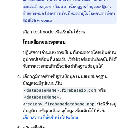
จะแจ้งเตือนคุณทางอีเมล จากนั้นกฎฐานข้อมูลจะปฏิเสธ
คำขอทั้งหมด โปรดทราบวันที่หมดอายุในขั้นตอนการตั้งค่า
คอนโซล Firebase
เลือก testmode เพื่อเริ่มต้นใช้งาน
โหมดล็อกขณะคุมสอบ
ปฏิเสธการอ่านและการเขียนทั้งหมดจากไคลเอ็นต์บน
อุปกรณ์เคลื่อนที่และเว็บ เซิร์ฟเวอร์แอปพลิเคชันที่ได้
รับการตรวจสอบสิทธิ์จะยังเข้าถึงฐานข้อมูลได้
เลือกภูมิภาคสำหรับฐานข้อมูล เนมสเปซของฐาน
ข้อมูลจะมีรูปแบบเป็น
<databaseName>.firebaseio.com
หรือ
<databaseName>.
<region>.firebasedatabase.app
ทั้งนี้ขึ้นอยู่
กับภูมิภาคที่คุณเลือก ดูข้อมูลเพิ่มเติมได้ที่หัวข้อ
เลือกสถานที่ตั้งสำหรับโปรเจ็กต์