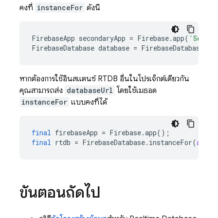
คงที่
instanceFor
ดังนี้
FirebaseApp
secondaryApp
=
Firebase
.
app
(
'Second
FirebaseDatabase
database
=
FirebaseDatabase
.
in
หากต้องการใช้อินสแตนซ์ RTDB อื่นในโปรเจ็กต์เดียวกัน
คุณสามารถส่ง
databaseUrl
โดยใช้เมธอด
instanceFor
แบบคงที่ได้
final
firebaseApp
=
Firebase
.
app
();
final
rtdb
=
FirebaseDatabase
.
instanceFor
(
app:
ขั้นตอนถัดไป