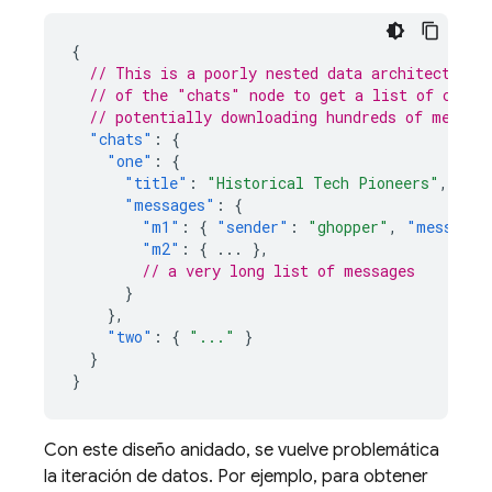
{
// This is a poorly nested data architecture,
// of the "chats" node to get a list of conve
// potentially downloading hundreds of megaby
"chats"
:
{
"one"
:
{
"title"
:
"Historical Tech Pioneers"
,
"messages"
:
{
"m1"
:
{
"sender"
:
"ghopper"
,
"message"
"m2"
:
{
...
},
// a very long list of messages
}
},
"two"
:
{
"..."
}
}
}
Con este diseño anidado, se vuelve problemática
la iteración de datos. Por ejemplo, para obtener