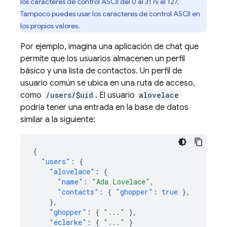
los caracteres de control ASCII del 0 al 31 ni el 127.
Tampoco puedes usar los caracteres de control ASCII en
los propios valores.
Por ejemplo, imagina una aplicación de chat que
permite que los usuarios almacenen un perfil
básico y una lista de contactos. Un perfil de
usuario común se ubica en una ruta de acceso,
como
/users/$uid
. El usuario
alovelace
podría tener una entrada en la base de datos
similar a la siguiente:
{
"users"
:
{
"alovelace"
:
{
"name"
:
"Ada Lovelace"
,
"contacts"
:
{
"ghopper"
:
true
},
},
"ghopper"
:
{
"..."
},
"eclarke"
:
{
"..."
}