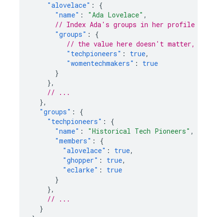
"alovelace"
:
{
"name"
:
"Ada Lovelace"
,
// Index Ada's groups in her profile
"groups"
:
{
// the value here doesn't matter, just
"techpioneers"
:
true
,
"womentechmakers"
:
true
}
},
// ...
},
"groups"
:
{
"techpioneers"
:
{
"name"
:
"Historical Tech Pioneers"
,
"members"
:
{
"alovelace"
:
true
,
"ghopper"
:
true
,
"eclarke"
:
true
}
},
// ...
}