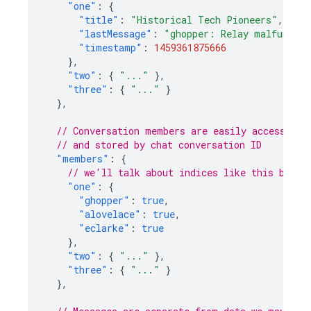
"one"
:
{
"title"
:
"Historical Tech Pioneers"
,
"lastMessage"
:
"ghopper: Relay malfunctio
"timestamp"
:
1459361875666
},
"two"
:
{
"..."
},
"three"
:
{
"..."
}
},
// Conversation members are easily accessible
// and stored by chat conversation ID
"members"
:
{
// we'll talk about indices like this below
"one"
:
{
"ghopper"
:
true
,
"alovelace"
:
true
,
"eclarke"
:
true
},
"two"
:
{
"..."
},
"three"
:
{
"..."
}
},