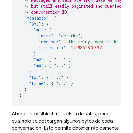
// Messages are separate from data we may wan
// but still easily paginated and queried, an
// conversation ID
"messages"
:
{
"one"
:
{
"m1"
:
{
"name"
:
"eclarke"
,
"message"
:
"The relay seems to be malf
"timestamp"
:
1459361875337
},
"m2"
:
{
"..."
},
"m3"
:
{
"..."
}
},
"two"
:
{
"..."
},
"three"
:
{
"..."
}
}
}
Ahora, es posible iterar la lista de salas, para lo
cual solo se descargan algunos bytes de cada
conversación. Esto permite obtener rápidamente