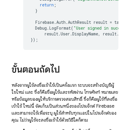
return
;
}
Firebase
.
Auth
.
AuthResult
result
=
task
.
R
Debug
.
LogFormat
(
"User signed in successf
result
.
User
.
DisplayName
,
result
.
User
});
ขั้นตอนถัดไป
หลังจากผู้ใช้ลงชื่อเข้าใช้เป็นครั้งแรก ระบบจะสร้างบัญชีผู้
ใช้ใหม่ และ ซึ่งก็คือชื่อผู้ใช้และรหัสผ่าน โทรศัพท์ หมายเลข
หรือข้อมูลของผู้ให้บริการตรวจสอบสิทธิ์ ซึ่งก็คือผู้ใช้ที่ลงชื่อ
เข้าใช้ ใหม่นี้ จัดเก็บเป็นส่วนหนึ่งของโปรเจ็กต์ Firebase
และสามารถใช้เพื่อระบุ ผู้ใช้สำหรับทุกแอปในโปรเจ็กต์ของ
คุณ ไม่ว่าผู้ใช้จะลงชื่อเข้าใช้ด้วยวิธีใดก็ตาม