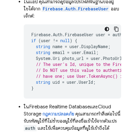
ในแอป คุณสามารถดูข้อมูลโปรไฟล์พื้นฐานของผู้
ใช้ได้จาก
Firebase.Auth.FirebaseUser
ออบ
เจ็กต์:
Firebase
.
Auth
.
FirebaseUser
user
=
auth
.
Cur
if
(
user
!=
null
)
{
string
name
=
user
.
DisplayName
;
string
email
=
user
.
Email
;
System
.
Uri
photo_url
=
user
.
PhotoUrl
;
// The user's Id, unique to the Firebase
// Do NOT use this value to authenticate
// have one; use User.TokenAsync() inste
string
uid
=
user
.
UserId
;
}
ใน
Firebase Realtime Database
และ
Cloud
Storage
กฎความปลอดภัย
คุณสามารถทำสิ่งต่อไปนี้
รับรหัสผู้ใช้ที่ไม่ซ้ำของผู้ใช้ที่ลงชื่อเข้าใช้จากตัวแปร
auth
และใช้เพื่อควบคุมข้อมูลที่ผู้ใช้เข้าถึงได้