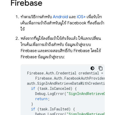
Firebase
ทำตามวิธีการสำหรับ
Android
และ
iOS+
เพื่อรับโท
เค็นเพื่อการเข้าถึงสำหรับผู้ใช้ Facebook ที่ลงชื่อเข้า
ใช้
หลังจากที่ผู้ใช้ลงชื่อเข้าใช้สำเร็จแล้ว ให้แลกเปลี่ยน
โทเค็นเพื่อการเข้าถึงสำหรับ ข้อมูลเข้าสู่ระบบ
Firebase และตรวจสอบสิทธิ์กับ Firebase โดยใช้
Firebase ข้อมูลเข้าสู่ระบบ:
Firebase
.
Auth
.
Credential
credential
=
Firebase
.
Auth
.
FacebookAuthProvider
.
Get
auth
.
SignInAndRetrieveDataWithCredentialAs
if
(
task
.
IsCanceled
)
{
Debug
.
LogError
(
"SignInAndRetrieveDataW
return
;
}
if
(
task
.
IsFaulted
)
{
Debug
.
LogError
(
"SignInAndRetrieveDataW