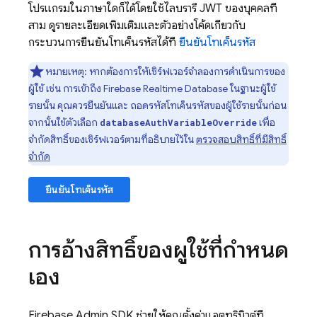
โปรแกรมในภาษาใดก็ได้โดยใช้ไลบรารี JWT ของบุคคลที่
สาม ดูรายละเอียดเพิ่มเติมและตัวอย่างโค้ดเกี่ยวกับ
กระบวนการยืนยันโทเค็นรหัสได้ที่
ยืนยันโทเค็นรหัส
หมายเหตุ: หากต้องการให้เซิร์ฟเวอร์จำลองการดำเนินการของ
ผู้ใช้ เช่น การเข้าถึง
Firebase Realtime Database
ในฐานะผู้ใช้
รายนั้น คุณควรยืนยันและ ถอดรหัสโทเค็นรหัสของผู้ใช้รายนั้นก่อน
จากนั้นใช้ตัวเลือก
เพื่อ
databaseAuthVariableOverride
จำกัดสิทธิ์ของเซิร์ฟเวอร์ตามที่อธิบายไว้ใน
ตรวจสอบสิทธิ์ที่มีสิทธิ์
จำกัด
ยืนยันโทเค็นรหัส
การอ้างสิทธิ์ของผู้ใช้ที่กำหนด
เอง
Firebase
Admin SDK
ช่วยให้คุณตั้งค่าแอตทริบิวต์ที่