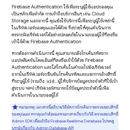
Firebase Authentication
ใช้เพื่อระบุผู้ใช้แอปของคุณ
เป็นหลักเพื่อจำกัด การเข้าถึงบริการอื่นๆ เช่น
Cloud
Storage
นอกจากนี้ คุณยังใช้บริการนี้เพื่อระบุผู้ใช้เหล่านี้
ในเซิร์ฟเวอร์ของคุณเองได้ด้วย ซึ่งช่วยให้คุณดำเนินการ
ตรรกะฝั่งเซิร์ฟเวอร์ได้อย่างปลอดภัยในนามของผู้ใช้ที่ลงชื่อ
เข้าใช้ด้วย
Firebase Authentication
หากต้องการดำเนินการนี้ คุณสามารถดึงโทเค็นรหัสจาก
แอปพลิเคชันไคลเอ็นต์ที่ลงชื่อเข้าใช้ด้วย
Firebase
Authentication
และใส่โทเค็นในคำขอไปยังเซิร์ฟเวอร์
จากนั้นเซิร์ฟเวอร์จะยืนยันโทเค็นรหัสและแยกการอ้างสิทธิ์
ที่ระบุผู้ใช้ (รวมถึง
uid
, ผู้ให้บริการข้อมูลประจำตัวที่ใช้เข้า
สู่ระบบ ฯลฯ) เซิร์ฟเวอร์สามารถใช้ข้อมูลประจำตัวนี้เพื่อ
ดำเนินการในนามของผู้ใช้
หมายเหตุ: เอกสารนี้อธิบายวิธีจัดการโทเค็นการตรวจสอบสิทธิ์
ของคุณเอง หากคุณกำลังมองหาเอกสารเกี่ยวกับวิธี ตรวจสอบสิทธิ์
Admin SDK เพื่อเข้าถึง
Firebase Realtime Database
โปรดดู
บทนำเกี่ยวกับ Admin Database API