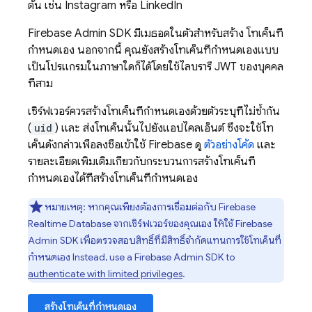
ต้น เช่น Instagram หรือ LinkedIn
Firebase
Admin SDK
มีเมธอดในตัวสำหรับสร้าง โทเค็นที่
กำหนดเอง นอกจากนี้ คุณยังสร้างโทเค็นที่กำหนดเองแบบ
เป็นโปรแกรมในภาษาใดก็ได้โดยใช้ไลบรารี JWT ของบุคคล
ที่สาม
เซิร์ฟเวอร์ควรสร้างโทเค็นที่กำหนดเองด้วยตัวระบุที่ไม่ซ้ำกัน
(
uid
) และ ส่งโทเค็นนั้นไปยังแอปไคลเอ็นต์ ซึ่งจะใช้โท
เค็นดังกล่าวเพื่อลงชื่อเข้าใช้
Firebase
ดู
ตัวอย่างโค้ด
และ
รายละเอียดเพิ่มเติมเกี่ยวกับกระบวนการสร้างโทเค็นที่
กำหนดเองได้ที่สร้างโทเค็นที่กำหนดเอง
หมายเหตุ: หากคุณเพียงต้องการเชื่อมต่อกับ
Firebase
Realtime Database
จากเซิร์ฟเวอร์ของคุณเอง ให้ใช้ Firebase
Admin SDK เพื่อตรวจสอบสิทธิ์ที่มีสิทธิ์จำกัดแทนการใช้โทเค็นที่
กำหนดเอง Instead, use a
Firebase
Admin SDK
to
authenticate with limited privileges
.
สร้างโทเค็นที่กำหนดเอง