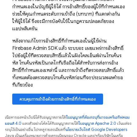
กำหนดเองในบัญชีผู้ใช้ได้ การอ้างสิทธิ์ของผู้ใช้ที่กำหนดเอง
ช่วยให้คุณกำหนดระดับการเข้าถึง (บทบาท) ที่แตกต่างกัน
ให้ผู้ใช้ได้ ซึ่งจะมีการบังคับใช้ในกฎความปลอดภัยของ
แอปพลิเคชัน
หลังจากแก้ไขการอ้างสิทธิ์ที่กำหนดเองในผู้ใช้ผ่าน
Firebase
Admin SDK
แล้ว ระบบจะ เผยแพร่การอ้างสิทธิ์
ไปยังผู้ใช้ที่ตรวจสอบสิทธิ์แล้วในฝั่งไคลเอ็นต์ผ่านโทเค็นร
หัส โทเค็นรหัสเป็นกลไกที่เชื่อถือได้สำหรับการส่งการอ้าง
สิทธิ์ที่กำหนดเองเหล่านี้ และการเข้าถึงที่ตรวจสอบสิทธิ์แล้ว
ทั้งหมดต้องตรวจสอบโทเค็นรหัสก่อนที่จะประมวลผลคำขอ
ที่เกี่ยวข้อง
ควบคุมการเข้าถึงด้วยการอ้างสิทธิ์ที่กำหนดเอง
เนื้อหาของหน้าเว็บนี้ได้รับอนุญาตภายใต้
ใบอนุญาตที่ต้องระบุที่มาของครีเอทีฟคอม
มอนส์ 4.0
และตัวอย่างโค้ดได้รับอนุญาตภายใต้
ใบอนุญาต Apache 2.0
เว้นแต่จะ
ระบุไว้เป็นอย่างอื่น โปรดดูรายละเอียดที่
นโยบายเว็บไซต์ Google Developers
Java เป็นเครื่องหมายการค้าจดทะเบียนของ Oracle และ/หรือบริษัทในเครือ