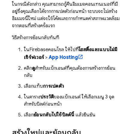
ในกรณีดังกล่าว คุณสามารถกู้คืนอิมเมจคอนเทนเนอร์ที่มี
อยู่ซึ่งคุณเลือกได้จากการเปิดตัวก่อนหน้า ระบบจะไม่สร้าง
อิมเมจนี้ใหม่ แต่จะใช้โค้ดและการกำหนดค่าสภาพแวดล้อม
จากตอนที่สร้างครั้งแรก
วิธีสร้างการย้อนกลับทันที
ใน
Firebase
คอนโซล ให้ไปที่
โฮสติ้งและแบบไม่มี
เซิร์ฟเวอร์
>
App Hosting
คลิก
ดู
สำหรับแบ็กเอนด์ที่คุณต้องการสร้างการย้อน
กลับ
เลือกแท็บ
การเปิดตัว
ในตาราง
ประวัติ
ของแบ็กเอนด์ ให้เลือกเมนู 3 จุด
สำหรับบิลด์ก่อนหน้า
เลือก
ย้อนกลับไปใช้บิลด์นี้
แล้วยืนยัน
สร้างใหม่และย้อนกลับ