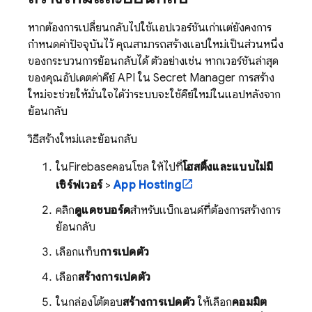
หากต้องการเปลี่ยนกลับไปใช้แอปเวอร์ชันเก่าแต่ยังคงการ
กำหนดค่าปัจจุบันไว้ คุณสามารถสร้างแอปใหม่เป็นส่วนหนึ่ง
ของกระบวนการย้อนกลับได้ ตัวอย่างเช่น หากเวอร์ชันล่าสุด
ของคุณอัปเดตค่าคีย์ API ใน
Secret Manager
การสร้าง
ใหม่จะช่วยให้มั่นใจได้ว่าระบบจะใช้คีย์ใหม่ในแอปหลังจาก
ย้อนกลับ
วิธีสร้างใหม่และย้อนกลับ
ใน
Firebase
คอนโซล ให้ไปที่
โฮสติ้งและแบบไม่มี
เซิร์ฟเวอร์
>
App Hosting
คลิก
ดูแดชบอร์ด
สำหรับแบ็กเอนด์ที่ต้องการสร้างการ
ย้อนกลับ
เลือกแท็บ
การเปิดตัว
เลือก
สร้างการเปิดตัว
ในกล่องโต้ตอบ
สร้างการเปิดตัว
ให้เลือก
คอมมิต