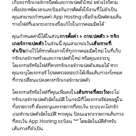
เก็บจะทริกเกอร์การบิลด์และการเปิดตัวใหม่ อย่างไรก็ตาม
เพื่อประหยัดเวลาและป้องกันการติดตั้งใช้งานที่ไม่จำเป็น
คุณสามารถกำหนดค่า
App Hosting
เพื่อข้ามบิลด์ตามเส้น
ทางไฟล์ที่เฉพาะเจาะจงซึ่งแก้ไขในการคอมมิตได้
คุณกำหนดค่านี้ได้ในส่วน
การตั้งค่า > การเปิดตัว > ทริก
เกอร์การเปิดตัว
ในส่วนนี้ คุณสามารถเว้น
เส้นทางที่
จำเป็น
ว่างไว้ได้หากต้องการให้ทุกการคอมมิตใหม่ ในที่เก็บ
ทริกเกอร์การสร้างและการเปิดตัวใหม่ หรือคุณจะระบุ
ไดเรกทอรีหรือไฟล์ที่ควรทริกเกอร์การเปิดตัวเสมอได้ หาก
คุณระบุไดเรกทอรี โปรดตรวจสอบว่าได้เพิ่มเส้นทาง
ทั้งหมด
ที่การเปลี่ยนแปลงควรทริกเกอร์การเปิดตัว
ไดเรกทอรีหรือไฟล์ที่คุณเพิ่มลงใน
เส้นทางที่ละเว้น
จะไม่
ทริกเกอร์การเปิดตัวอัตโนมัติ ในกรณีที่ไดเรกทอรีย่อยอยู่ใน
ทั้งรายการที่ ต้องระบุและรายการที่ละเว้น ระบบ
จะไม่ทริก
เกอร์
การเปิดตัวอัตโนมัติ หากคุณ ป้อนเฉพาะรายการเส้นทาง
ที่ละเว้น
App Hosting
จะป้อน "*" โดยอัตโนมัติสำหรับ
เส้นทางที่จำเป็น