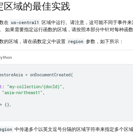
定区域的最佳实践
函数在
us-central1
区域中运行。请注意，这可能不同于事件来
。 如果需要指定运行函数的区域，请按照本部分中针对每种函
数的区域，请在函数定义中设置
region
参数，如下所示：
Python
estoreAsia
=
onDocumentCreated
(
t
:
"my-collection/{docId}"
,
"asia-northeast1"
,
>
{},
egion
中传递多个以英文逗号分隔的区域字符串来指定多个区域