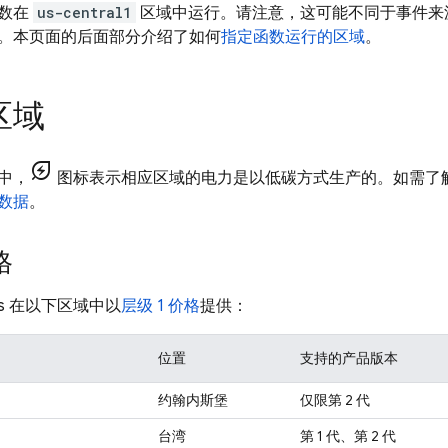
函数在
us-central1
区域中运行。请注意，这可能不同于事件来
。本页面的后面部分介绍了如何
指定函数运行的区域
。
区域
energy_savings_leaf
中，
图标表示相应区域的电力是以低碳方式生产的。如需了
数据
。
格
s
在以下区域中以
层级 1 价格
提供：
位置
支持的产品版本
1
约翰内斯堡
仅限第 2 代
台湾
第 1 代、第 2 代