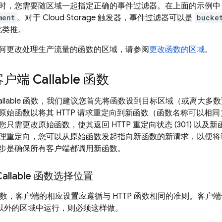
时，您需要随区域一起指定正确的事件过滤器。在上面的示例
ment
。对于
Cloud Storage
触发器，事件过滤器可以是
bucke
此类推。
何更改处理生产流量的函数的区域，请参阅
更改函数的区域
。
户端 Callable 函数
和 Callable 函数，我们建议您首先将函数设到目标区域（或离
始函数以将其 HTTP 请求重定向到新函数（函数名称可以相同）
只需更改原始函数，使其返回 HTTP 重定向状态 (301) 以
理重定向，您可以从原始函数发起指向新函数的新请求，以便将
步是确保所有客户端都调用新函数。
allable 函数选择位置
ble 函数，客户端的相应设置应遵循与 HTTP 函数相同的准则。
以外的区域中运行，则必须这样做。