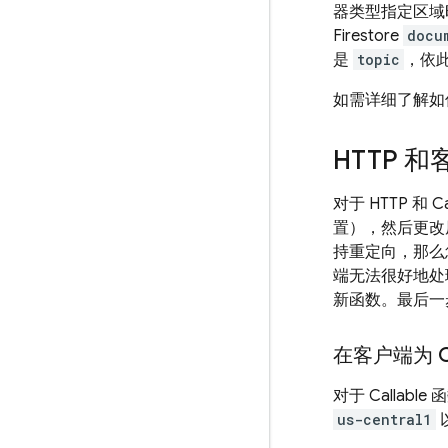
器类型指定区域
Firestore
docu
是
topic
，依
如需详细了解如
HTTP 和客
对于 HTTP 
置），然后更改原
持重定向，那么您
端无法很好地处
新函数。
最后一
在客户端为 C
对于 Calla
us-central1