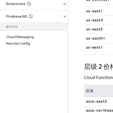
Extensions
us-east1
Firebase ML
us-east4
相关产品
us-east5
Cloud Messaging
us-south1
Remote Config
us-west1
层级 2 价
Cloud Function
区域
asia-east2
asia-northea