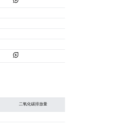
energy_savings_leaf
energy_savings_leaf
二氧化碳排放量