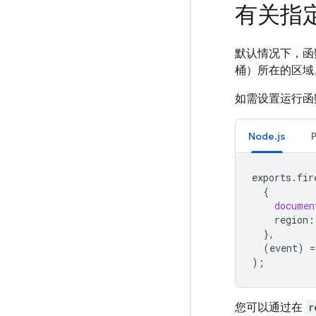
有关指
默认情况下，
桶）所在的区域
如需设置运行函
Node.js
exports
.
fir
{
documen
region
:
},
(
event
)
=
);
您可以通过在
r