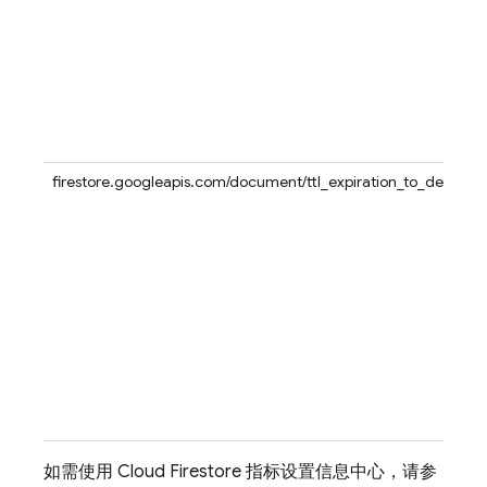
firestore.googleapis.com/document/ttl_expiration_to_deletion
如需使用
Cloud Firestore
指标设置信息中心，请参