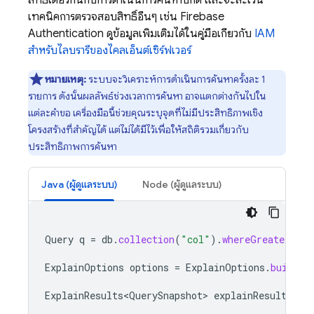
สิทธิ์เดียวกันกับการดำเนินการค้นหาปกติ และจะละเว้น
เทคนิคการตรวจสอบสิทธิ์อื่นๆ เช่น
Firebase
Authentication
ดูข้อมูลเพิ่มเติมได้ในคู่มือเกี่ยวกับ
IAM
สำหรับไลบรารีของไคลเอ็นต์เซิร์ฟเวอร์
หมายเหตุ:
ระบบจะวิเคราะห์การดำเนินการค้นหาครั้งละ 1
รายการ ดังนั้นผลลัพธ์ช่วงเวลาการค้นหา อาจแตกต่างกันไปใน
แต่ละคำขอ เครื่องมือนี้ช่วยคุณระบุจุดที่ไม่มีประสิทธิภาพเชิง
โครงสร้างที่สำคัญได้ แต่ไม่ได้มีไว้เพื่อให้สถิติรวมเกี่ยวกับ
ประสิทธิภาพการค้นหา
Java (ผู้ดูแลระบบ)
Node (ผู้ดูแลระบบ)
Query
q
=
db
.
collection
(
"col"
).
whereGreaterThan
ExplainOptions
options
=
ExplainOptions
.
builder
ExplainResults<QuerySnapshot>
explainResults
=