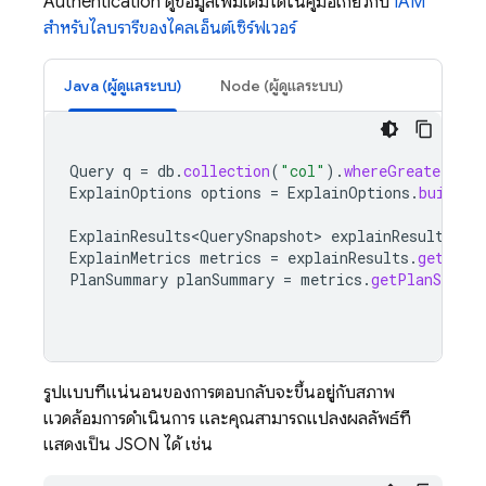
Authentication
ดูข้อมูลเพิ่มเติมได้ในคู่มือเกี่ยวกับ
IAM
สำหรับไลบรารีของไคลเอ็นต์เซิร์ฟเวอร์
Java (ผู้ดูแลระบบ)
Node (ผู้ดูแลระบบ)
Query
q
=
db
.
collection
(
"col"
).
whereGreaterThan
ExplainOptions
options
=
ExplainOptions
.
builder
ExplainResults<QuerySnapshot>
explainResults
=
ExplainMetrics
metrics
=
explainResults
.
getMetr
PlanSummary
planSummary
=
metrics
.
getPlanSumma
รูปแบบที่แน่นอนของการตอบกลับจะขึ้นอยู่กับสภาพ
แวดล้อมการดำเนินการ และคุณสามารถแปลงผลลัพธ์ที่
แสดงเป็น JSON ได้ เช่น