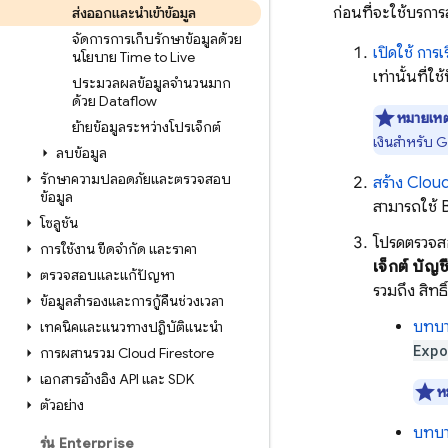
ก่อนที่จะใช้บริกา
ส่งออกและนำเข้าข้อมูล
จัดการการเก็บรักษาข้อมูลด้วย
เปิดใช้ การ
นโยบาย Time to Live
เท่านั้นที่ใ
ประมวลผลข้อมูลจำนวนมาก
ด้วย Dataflow
หมายเหต
ย้ายข้อมูลระหว่างโปรเจ็กต์
เงินสำหรับ
G
ลบข้อมูล
รักษาความปลอดภัยและตรวจสอบ
สร้าง
Clou
ข้อมูล
สามารถใช้ 
โซลูชัน
โปรดตรวจสอบ
การใช้งาน ขีดจำกัด และราคา
เจ็กต์ บัญช
ตรวจสอบและแก้ปัญหา
รวมถึง สิทธิ
ข้อมูลสำรองและการกู้คืนช่วงเวลา
บทบ
เทคนิคและแนวทางปฏิบัติแนะนำ
Expo
การผสานรวม Cloud Firestore
เอกสารอ้างอิง API และ SDK
ห
ตัวอย่าง
บทบ
รุ่น Enterprise