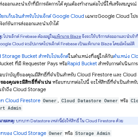
รส่งออกและนำเข้าที่มีการจัดการได้ คุณต้องทำงานต่อไปนี้ให้เสร็จสมบูรณ์
เรียกเก็บเงินสำหรับโปรเจ็กต์
Google Cloud
เฉพาะ
Google Cloud
โปรเ
ช้ฟังก์ชันการส่งออกและนำเข้าได้
ุ:
โปรเจ็กต์ Firebase ต้องอยู่ใน
แพ็กเกจ Blaze
จึงจะใช้บริการส่งออกและนำเข้าที
oogle Cloud
จะอัปเกรดโปรเจ็กต์ Firebase เป็นแพ็กเกจ Blaze โดยอัตโนมัติ
d Storage
Bucket สำหรับโปรเจ็กต์
ในตำแหน่งที่อยู่ใกล้กับ
ตำแหน่ง
Clo
Bucket ที่มี Requester Pays หรือ
Rapid Bucket
สำหรับการดำเนินการ
ว่าบัญชีของคุณมีสิทธิ์ที่จำเป็นสำหรับ
Cloud Firestore
และ
Cloud
ีของคุณจะมีสิทธิ์ที่จำเป็น
หรือบทบาทต่อไปนี้ จะให้สิทธิ์ที่จำเป็นสำห
์เข้าถึง
Cloud Storage
าท
Cloud Firestore
Owner
,
Cloud Datastore Owner
หรือ
Cl
rt Admin
มายเหตุ:
บทบาท
Datastore
เหล่านี้ยังให้สิทธิ์ ใน
Cloud Firestore
ด้วย
าทของ
Cloud Storage
Owner
หรือ
Storage Admin