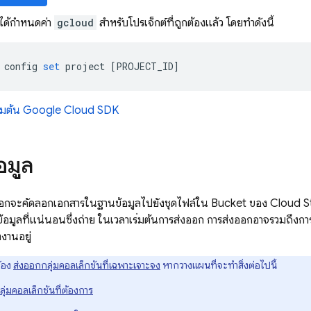
ได้กำหนดค่า
gcloud
สำหรับโปรเจ็กต์ที่ถูกต้องแล้ว โดยทำดังนี้
config
set
project
[
PROJECT_ID
]
เริ่มต้น Google Cloud SDK
อมูล
ออกจะคัดลอกเอกสารในฐานข้อมูลไปยังชุดไฟล์ใน Bucket ของ
Cloud S
อมูลที่แน่นอนซึ่งถ่าย ในเวลาเริ่มต้นการส่งออก การส่งออกอาจรวมถึงการ
งานอยู่
้อง
ส่งออกกลุ่มคอลเล็กชันที่เฉพาะเจาะจง
หากวางแผนที่จะทำสิ่งต่อไปนี้
ลุ่มคอลเล็กชันที่ต้องการ