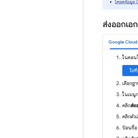
โหลดข้อมูล
C
ส่งออกเอก
Google Cloud
ในคอนโ
ไปที
เลือกฐา
ในเมนูก
คลิก
ส่ง
คลิกตัวเ
ป้อนชื่