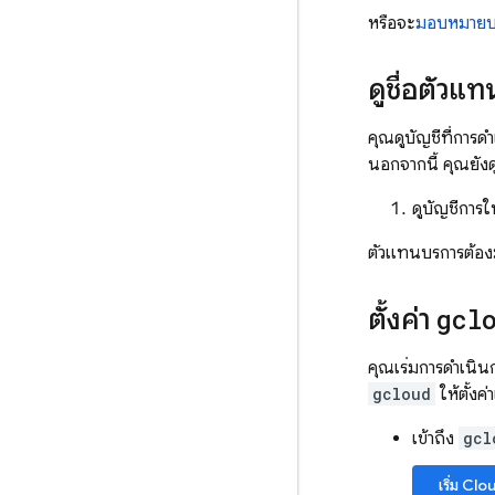
หรือจะ
มอบหมายบ
ดูชื่อตัวแ
คุณดูบัญชีที่การด
นอกจากนี้ คุณยังดู
ดูบัญชีการให
ตัวแทนบริการต้อ
ตั้งค่า
gcl
คุณเริ่มการดำเนิ
gcloud
ให้ตั้งค่
เข้าถึง
gcl
เริ่ม
Clou