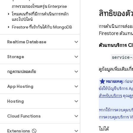
ภาพรวมของโหมดรุ่น Enterprise
สิทธิ์ของต
โหมดเนทีฟที่มีการดำเนินการหลัก
และไปป์ไลน์
การดำเนินการส่งอ
Firestore ที่เข้ากันได้กับ Mongo
DB
Firestore
ตัวแทนบ
Realtime Database
ตัวแทนบริการ
Cl
Storage
service-
ดูข้อมูลเพิ่มเติมเก
กฎความปลอดภัย
หมายเหตุ:
ก่อนห
App Hosting
ยังใช้บัญชีบริการ
Ap
สำหรับบริการ
คุณ
ดู
Hosting
หากใช้การควบคุมบร
Cloud Functions
การควบคุมบริการ VP
ไม่ได้
Extensions