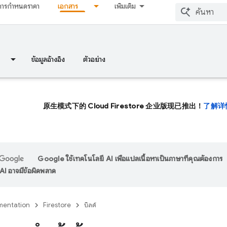
การกำหนดราคา
เอกสาร
เพิ่มเติม
ข้อมูลอ้างอิง
ตัวอย่าง
原生模式下的 Cloud Firestore 企业版现已推出！
了解详
Google ใช้เทคโนโลยี AI เพื่อแปลเนื้อหาเป็นภาษาที่คุณต้องการ
I อาจมีข้อผิดพลาด
entation
Firestore
บิลด์