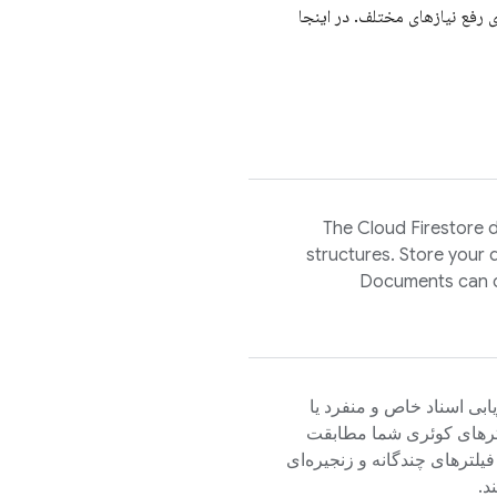
رد - نسخه استاندارد Firestore و نسخه سازمانی Firestore برای رفع نیازهای مختلف. در اینجا
The
Cloud Firestore
d
structures. Store your 
Documents can co
زیابی اسناد خاص و منفرد یا
امترهای کوئری شما مطابقت
فیلترهای چندگانه و زنجیره‌ای
د.