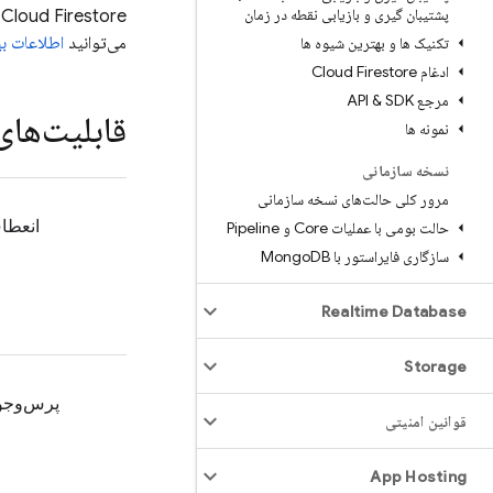
پشتیبان گیری و بازیابی نقطه در زمان
Cloud Firestore
می‌توانید
اطلاعات ب
تکنیک ها و بهترین شیوه ها
ادغام Cloud Firestore
مرجع API & SDK
قابلیت‌های
نمونه ها
نسخه سازمانی
مرور کلی حالت‌های نسخه سازمانی
انعطا
حالت بومی با عملیات Core و Pipeline
سازگاری فایر‌استور با Mongo
DB
Realtime Database
Storage
پرس‌وجوی
قوانین امنیتی
App Hosting