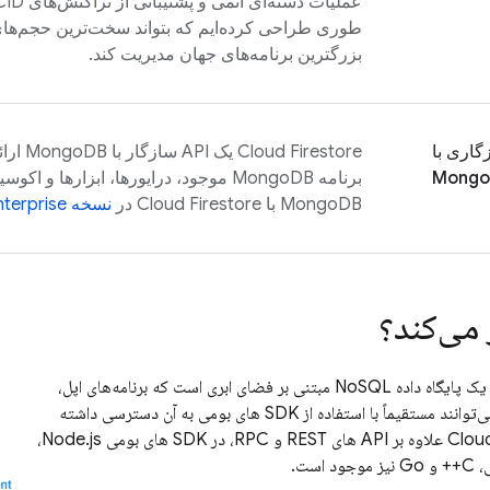
عملیات دسته‌ای اتمی و پشتیبانی از تراکنش‌های ACID. ما
طوری طراحی کرده‌ایم که بتواند سخت‌ترین حجم‌های ک
بزرگترین برنامه‌های جهان مدیریت کند.
گاری با
Cloud Firestore
یک API 
Mongo
برنامه MongoDB موجود، درایورها، ابزارها و 
MongoDB با
Cloud Firestore
در
نسخه Firestore Enterprise استفاده کنید.
 می‌کند؟
یک پایگاه داده NoSQL مبتنی بر فضای ابری است که برنامه‌های اپل،
اندروید و وب شما می‌توانند مستقیماً با استفاده از SDK های بومی به آن دسترسی داشته
Cloud
علاوه بر API های REST و RPC، در SDK های بومی Node.js،
است.