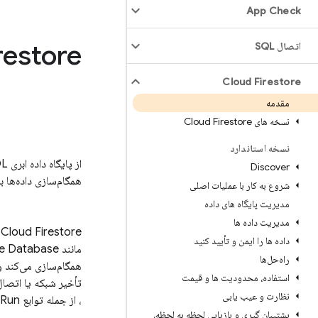
App Check
restore
اتصال SQL
Cloud Firestore
مقدمه
نسخه های Cloud Firestore
نسخه استاندارد
از پایگاه داده ابری NoSQL انعطاف‌پذیر و مقیاس‌پذیر ما که بر روی زیرساخت
Discover
همگام‌سازی داده‌ها 
شروع به کار با عملیات اصلی
مدیریت پایگاه های داده
مدیریت داده ها
Cloud Firestore
ی
داده ها را ایمن و تأیید کنید
مانند
me Database
راه‌حل‌ها
همگام‌سازی می‌کند و 
استفاده، محدودیت ها و قیمت
تأخیر شبکه یا اتصال
نظارت و عیب یابی
، از جمله توابع
 Run
پشتیبان گیری و بازیابی لحظه به لحظه،