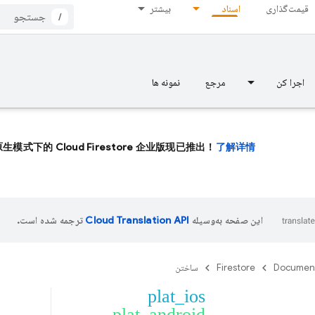
قیمت‌گذاری
اسناد
بیشتر
/
اجرا کن
مرجع
نمونه ها
生模式下的 Cloud Firestore 企业版现已推出！
了解详情。
این صفحه به‌وسیله
ترجمه شده است.
Documen
Firestore
ساختن
plat_ios
plat_android