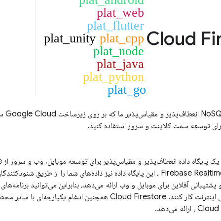
plat_web
plat_flutter
Cloud Fi
plat_unity
plat_cpp
plat_node
plat_java
plat_python
plat_go
Google Cloud
سا
برای توسعه سمت کلاینت و سرور استفاده کنید.
ک پایگاه داده انعطاف‌پذیر و مقیاس‌پذیر برای توسعه موبایل، وب و سرور از Firebase و
Firebase Realti
، این پایگاه داده نیز داده‌های شما را از طریق شنودکنندگا
پشتیبانی آفلاین برای موبایل و وب ارائه می‌دهد، بنابراین می‌توانید برنامه‌ها
 اینترنت کار کنند.
Cloud Firestore
همچنین ادغام یکپارچه‌ای با سایر محصولات base
Cloud
، ارائه می‌دهد.