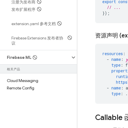
export
cons
注册为发布商
// ...
发布扩展程序
});
extension
.
yaml 参考文档
资源声明 (ext
Firebase Extensions 发布者协
议
resources
:
Firebase ML
-
name
:
y
type
:
f
相关产品
propert
runti
Cloud Messaging
https
-
name
:
Remote Config
type
:
.
Callable