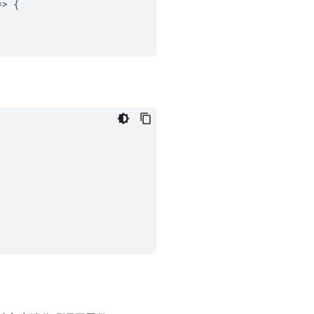
=
>
{