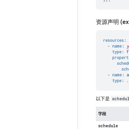
资源声明 (ext
resources
:
-
name
:
y
type
:
f
propert
sched
sch
-
name
:
type
:
.
以下是
schedu
字段
schedule