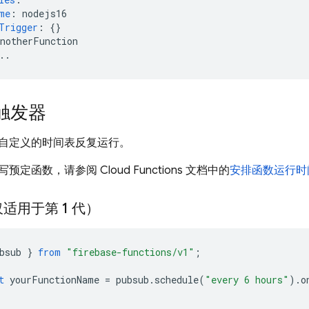
me
:
nodejs16
Trigger
:
{}
anotherFunction
..
触发器
自定义的时间表反复运行。
写预定函数，请参阅
Cloud Functions
文档中的
安排函数运行时
适用于第 1 代）
bsub
}
from
"firebase-functions/v1"
;
t
yourFunctionName
=
pubsub
.
schedule
(
"every 6 hours"
).
o