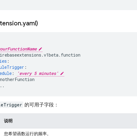
ension
.
yaml)
ourFunctionName
irebaseextensions.v1beta.function
ies
:
uleTrigger
:
edule
:
'every 5 minutes'
anotherFunction
..
leTrigger
的可用子字段：
说明
您希望函数运行的频率。