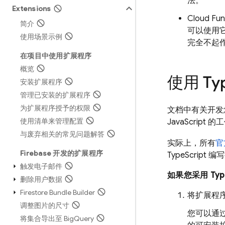
法。
Extensions
Cloud Fun
简介
可以使用它
使用场景示例
完全不起
在项目中使用扩展程序
概览
使用 Ty
安装扩展程序
管理已安装的扩展程序
为扩展程序授予的权限
文档中有关开发
使用清单来管理配置
JavaScript
与废弃相关的常见问题解答
实际上，所有
官
Firebase 开发的扩展程序
TypeScrip
触发电子邮件
如果您采用 Ty
删除用户数据
Firestore Bundle Builder
将扩展程序的
调整图片的尺寸
您可以通
将集合导出至 Big
Query