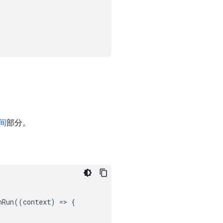
间
部分。
nRun
((
context
)
=
>
{