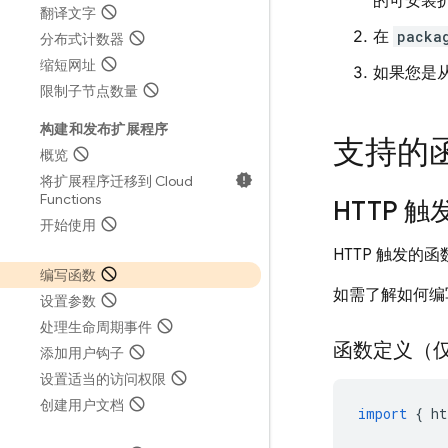
的可安装
翻译文字
在
packa
分布式计数器
缩短网址
如果您是从
限制子节点数量
构建和发布扩展程序
支持的
概览
将扩展程序迁移到 Cloud
Functions
HTTP 触
开始使用
HTTP 触发的
编写函数
如需了解如何编写
设置参数
处理生命周期事件
函数定义（仅
添加用户钩子
设置适当的访问权限
创建用户文档
import
{
ht