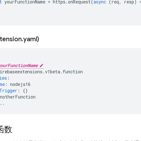
t
yourFunctionName
=
https
.
onRequest
(
async
(
req
,
resp
)
ension
.
yaml)
ourFunctionName
irebaseextensions.v1beta.function
ies
:
me
:
nodejs16
Trigger
:
{}
anotherFunction
..
 函数