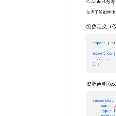
Callable
如需了解如何使用 
函数定义（仅
import
{
ht
export
cons
// ...
});
资源声明 (ext
resources
:
-
name
:
y
type
:
f
propert