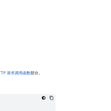
。
。
TTP 请求调用函数
部分。