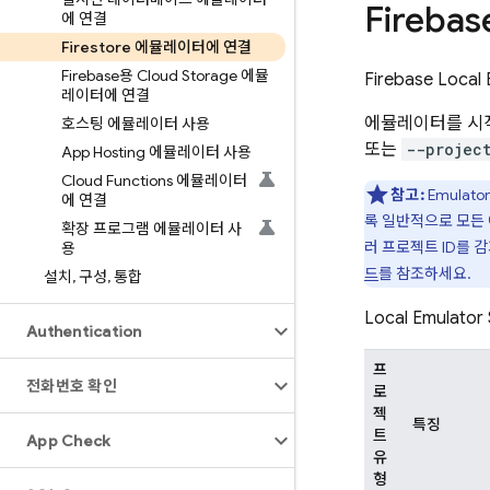
Fireb
에 연결
Firestore 에뮬레이터에 연결
Firebase용 Cloud Storage 에뮬
Firebase Local 
레이터에 연결
에뮬레이터를 시작
호스팅 에뮬레이터 사용
또는
--projec
App Hosting 에뮬레이터 사용
Cloud Functions 에뮬레이터
참고:
Emulator 
에 연결
록 일반적으로 모든
확장 프로그램 에뮬레이터 사
러 프로젝트 ID를 
용
드
를 참조하세요.
설치
,
구성
,
통합
Local Emulator 
Authentication
프
전화번호 확인
로
젝
특징
트
App Check
유
형