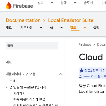
빌드
실행
솔루션
가
Documentation
Local Emulator Suite
개요
기본사항
AI
빌드
실행
Firebase
Docum
Cloud
개요
참고:
향후 버
에뮬레이터 도구 모음
면 Java 21 이상
소개
앱을
Cloud Fire
앱 연결 및 프로토타입 제작
Local Emulator 
시작하기
인증 에뮬레이터에 연결
실시간 데이터베이스 에뮬레이터