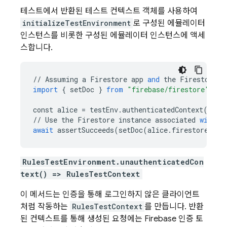
테스트에서 반환된 테스트 컨텍스트 객체를 사용하여
initializeTestEnvironment
로 구성된 에뮬레이터
인스턴스를 비롯한 구성된 에뮬레이터 인스턴스에 액세
스합니다.
//
Assuming
a
Firestore
app
and
the
Firestore
e
import
{
setDoc
}
from
"firebase/firestore"
;
const
alice
=
testEnv
.
authenticatedContext
(
"ali
//
Use
the
Firestore
instance
associated
with
t
await
assertSucceeds
(
setDoc
(
alice
.
firestore
()
.
d
RulesTestEnvironment.unauthenticatedCon
text() => RulesTestContext
이 메서드는 인증을 통해 로그인하지 않은 클라이언트
처럼 작동하는
RulesTestContext
를 만듭니다. 반환
된 컨텍스트를 통해 생성된 요청에는 Firebase 인증 토