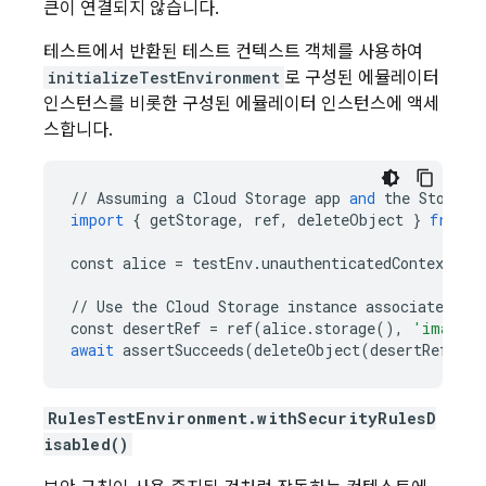
큰이 연결되지 않습니다.
테스트에서 반환된 테스트 컨텍스트 객체를 사용하여
initializeTestEnvironment
로 구성된 에뮬레이터
인스턴스를 비롯한 구성된 에뮬레이터 인스턴스에 액세
스합니다.
//
Assuming
a
Cloud
Storage
app
and
the
Storage
import
{
getStorage
,
ref
,
deleteObject
}
from
"
const
alice
=
testEnv
.
unauthenticatedContext
();
//
Use
the
Cloud
Storage
instance
associated
wi
const
desertRef
=
ref
(
alice
.
storage
(),
'images/
await
assertSucceeds
(
deleteObject
(
desertRef
));
RulesTestEnvironment.withSecurityRulesD
isabled()