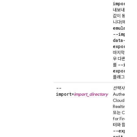
import
를 
내보내기 경로
값이 동일하게
fir
니다(예:
emulators
--import=
data-path
export-on
마지막으로 원
우 다른 디렉
--impor
를
export-on
플래그에 전달
--
선택사항.
import=
import_directory
Authenticat
Cloud Firest
Realtime Da
또는
Cloud S
for Firebase
터와 함께 사
--export-
exit