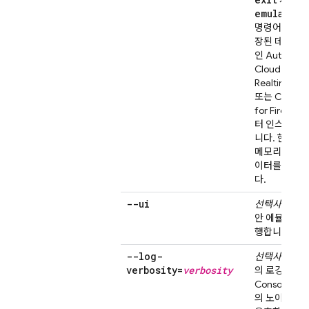
시작 옵
emulators
명령어를 사용
장된 데이터를
인
Authentic
Cloud Firest
Realtime Da
또는
Cloud S
for Firebase
터 인스턴스로
니다. 현재 
메모리에 있는
이터를 덮어쓰
다.
--ui
선택사항.
실행
안 에뮬레이터 
행합니다.
--log-
선택사항.
에
verbosity=
verbosity
의 로깅 출력
Console과 
의 노이즈를 