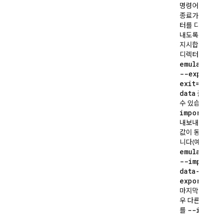
명령어에 설명
종료가 발생하
터를 디렉터리
내도록 에뮬
지시합니다. 
f
디렉터리는
emulators
--export-
exit=
.
/
sa
data
플래그
수 있습니다.
import
를 
내보내기 경로
값이 동일하게
fir
니다(예:
emulators
--import=
data-path
export-on
마지막으로 원
우 다른 디렉
--impor
를