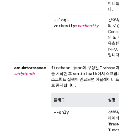
이터를 덮어쓰
다.
--log-
선택사항.
에
verbosity=
verbosity
의 로깅 출력
Console과 
의 노이즈를 
유효한 값은 D
INFO, QUIET,
입니다.
firebase
.
json
emulators:exec
에 구성된 Firebase 제품
scriptpath
scriptpath
를 시작한 후
에서 스크립트를 실
스크립트 실행이 완료되면 에뮬레이터 프로세스
로 중지됩니다.
플래그
설명
--only
선택사항.
시작
레이터를 제한
'firestore', '
'functions', '