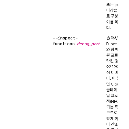
또는 'pubsub
이상을 지정하
로 구분된 에
이름 목록을 
다.
--inspect-
선택사항.
Cl
functions
debug_port
Functions
에
와 함께 사용
된 포트 또는
략된 경우 기
9229에서 
점 디버깅을 
다. 이 플래
면
Cloud Fun
뮬레이터는 함
일 프로세스에
적(FIFO) 순
되는 특수 직
모드로 전환됩
렇게 하면 함
이 간소화되지