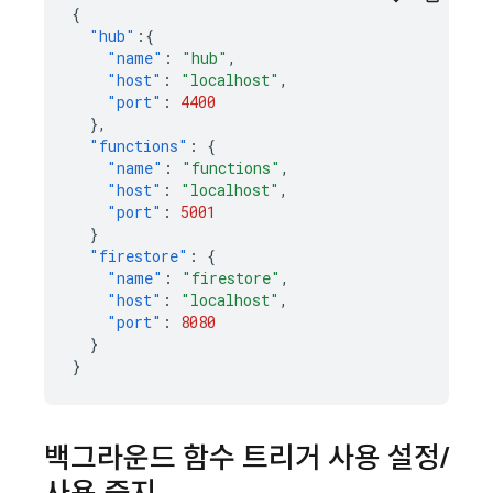
{
"hub"
:{
"name"
:
"hub"
,
"host"
:
"localhost"
,
"port"
:
4400
},
"functions"
:
{
"name"
:
"functions"
,
"host"
:
"localhost"
,
"port"
:
5001
}
"firestore"
:
{
"name"
:
"firestore"
,
"host"
:
"localhost"
,
"port"
:
8080
}
}
백그라운드 함수 트리거 사용 설정
/