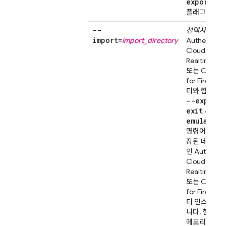
export-on
플래그에 전달
--
선택사항.
import=
import_directory
Authenticat
Cloud Firest
Realtime Da
또는
Cloud S
for Firebase
터와 함께 사
--export-
exit
시작 옵
emulators
명령어를 사용
장된 데이터를
인
Authentic
Cloud Firest
Realtime Da
또는
Cloud S
for Firebase
터 인스턴스로
니다. 현재 
메모리에 있는