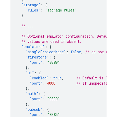
"storage"
:
{
"rules"
:
"storage.rules"
}
// ...
// Optional emulator configuration. Default
// values are used if absent.
"emulators"
:
{
"singleProjectMode"
:
false
,
// do not warn 
"firestore"
:
{
"port"
:
"8080"
},
"ui"
:
{
"enabled"
:
true
,
// Default is `true
"port"
:
4000
// If unspecified, 
},
"auth"
:
{
"port"
:
"9099"
},
"pubsub"
:
{
"port"
:
"8085"