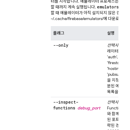
터를 시작합니다. 에뮬레이터 프로세스는 명시
emulators:sta
할 때까지 계속 실행됩니다.
할 때 에뮬레이터가 아직 설치되지 않은 경우
~/.cache/firebase/emulators/에 다운로드됩
플래그
설명
--only
선택사항.
시작
레이터를 제한
'auth', 'data
'firestore', '
'hosting' 또
'pubsub' 중
을 지정하여 
분된 에뮬레이
목록을 제공합
--inspect-
선택사항.
Cl
functions
debug_port
Functions
에
와 함께 사용
된 포트 또는
략된 경우 기