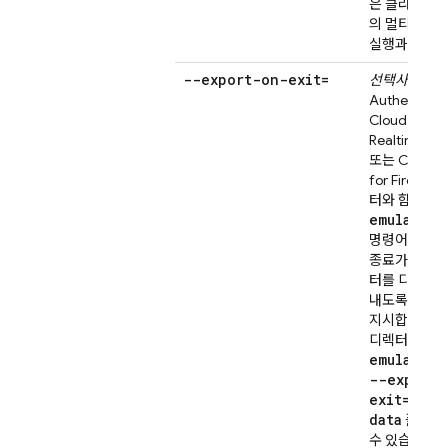
은 클라우드에
의 멀티 프로
실행과는 다릅
--export-on-exit=
선택사항.
Authenticat
Cloud Firest
Realtime Da
또는
Cloud S
for Firebase
터와 함께 사
emulators
명령어에 설명
종료가 발생하
터를 디렉터리
내도록 에뮬
지시합니다. 
f
디렉터리는
emulators
--export-
exit=
.
/
sa
data
플래그
수 있습니다.