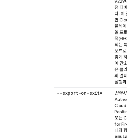
9229에서 
점 디버깅을 
다. 이 플래
면
Cloud Fun
뮬레이터는 함
일 프로세스에
적(FIFO) 순
되는 특수 직
모드로 전환됩
렇게 하면 함
이 간소화되지
은 클라우드에
의 멀티 프로
실행과는 다릅
--export-on-exit=
선택사항.
Authenticat
Cloud Firest
Realtime Da
또는
Cloud S
for Firebase
터와 함께 사
emulators