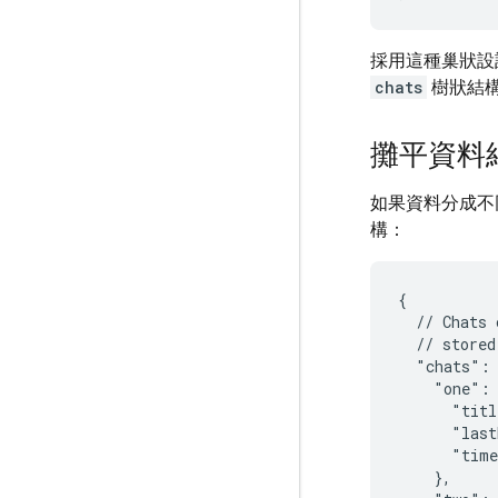
採用這種巢狀設
chats
樹狀結構
攤平資料
如果資料分成不
構：
{

  // Chats 
  // stored
  "chats": 
    "one": 
      "titl
      "last
      "time
    },
