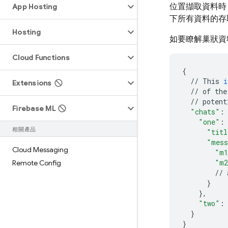
位置擷取資料時
App Hosting
下所有資料的存
Hosting
如要瞭解巢狀資
Cloud Functions
{
//
This
i
Extensions
//
of
the
//
potent
Firebase ML
"chats"
:
"one"
:
相關產品
"titl
"mess
Cloud Messaging
"m
"m
Remote Config
//
}
},
"two"
:
}
}