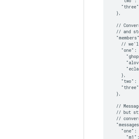
    "two": 
    "three"
  },

  // Conver
  // and st
  "members"
    // we'l
    "one": 
      "ghop
      "alov
      "ecla
    },

    "two": 
    "three"
  },

  // Messag
  // but st
  // conver
  "messages
    "one": 
      "m1":