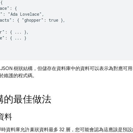
{

ace": {

": "Ada Lovelace",

acts": { "ghopper": true },

r": { ... },

e": { ... }

JSON 樹狀結構，但儲存在資料庫中的資料可以表示為對應可用 
於維護的程式碼。
構的最佳做法
資料
ase 即時資料庫允許巢狀資料最多 32 層，您可能會認為這應該