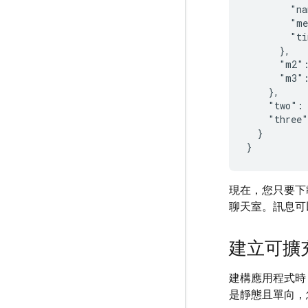
        "na
        "me
        "ti
      },

      "m2":
      "m3":
    },

    "two": 
    "three"
  }

現在，您只要下
聊天室。訊息可
建立可擴
建構應用程式時
是靜態且單向，