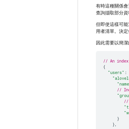
有時這種關係會
查詢擷取部分資
但即使這樣可能
用者清單。決定
因此需要以簡潔
// An index
{
"users"
:
"alovel
"nam
// In
"grou
//
"t
"w
}
},