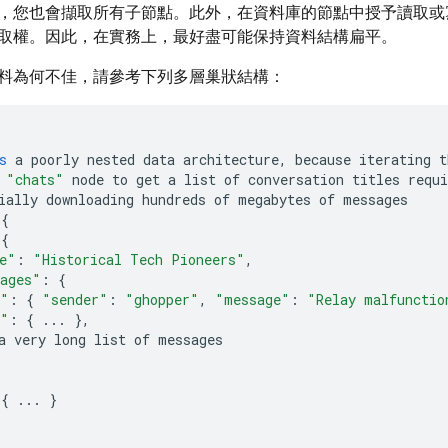
，您也會擷取所有子節點。此外，在資料庫的節點中授予讀取或
取權。因此，在實務上，最好盡可能保持資料結構扁平。
料為何不佳，請參考下列多層巢狀結構：
s
a
poorly
nested
data
architecture
,
because
iterating
t
"chats"
node
to
get
a
list
of
conversation
titles
requi
ially
downloading
hundreds
of
megabytes
of
messages
{
{
e"
:
"Historical Tech Pioneers"
,
ages"
:
{
1"
:
{
"sender"
:
"ghopper"
,
"message"
:
"Relay malfunctio
2"
:
{
...
},
a
very
long
list
of
messages
{
...
}