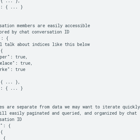
{ ... },

: { ... }

sation members are easily accessible

ored by chat conversation ID

: {

l talk about indices like this below

{

per": true,

elace": true,

rke": true

{ ... },

: { ... }

es are separate from data we may want to iterate quickly

ill easily paginated and queried, and organized by chat

sation ID

": {

{

 {
