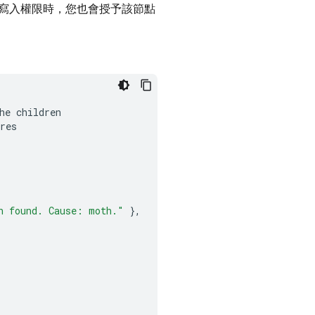
寫入權限時，您也會授予該節點
he
children
res
n found. Cause: moth."
},