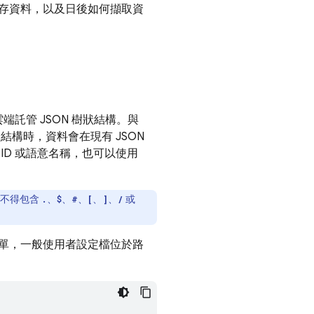
存資料，以及日後如何擷取資
雲端託管 JSON 樹狀結構。與
結構時，資料會在現有 JSON
D 或語意名稱，也可以使用
且不得包含
、
、
、
、
、
或
.
$
#
[
]
/
單，一般使用者設定檔位於路
：