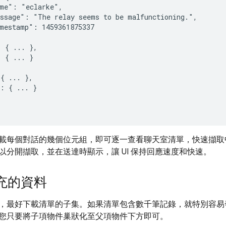
me": "eclarke",

ssage": "The relay seems to be malfunctioning.",

mestamp": 1459361875337

 { ... },

 { ... }

{ ... },

: { ... }

載每個對話的幾個位元組，即可逐一查看聊天室清單，快速擷取中繼
以分開擷取，並在送達時顯示，讓 UI 保持回應速度和快速。
充的資料
，最好下載清單的子集。如果清單包含數千筆記錄，就特別容易
您只要將子項物件巢狀化至父項物件下方即可。