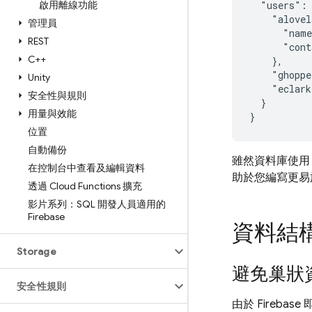
啟用離線功能
  "users": 
    "alovel
管理員
      "name
REST
      "cont
C++
    },

    "ghoppe
Unity
    "eclark
安全性與規則
  }

用量與效能
位置
自動備份
雖然資料庫使用 
在控制台中查看及編輯資料
助於您編寫更易
透過 Cloud Functions 擴充
影片系列：SQL 開發人員適用的
Firebase
資料結
Storage
避免巢狀
安全性規則
由於 Fireb