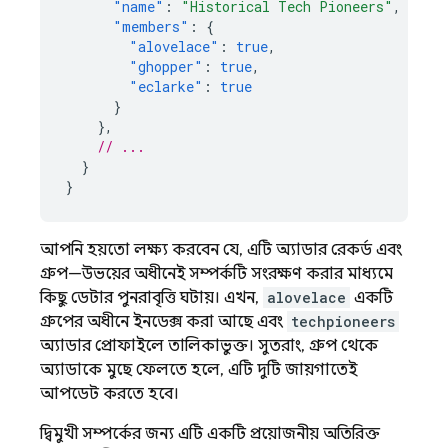
"name"
:
"Historical Tech Pioneers"
,
"members"
:
{
"alovelace"
:
true
,
"ghopper"
:
true
,
"eclarke"
:
true
}
},
// ...
}
}
আপনি হয়তো লক্ষ্য করবেন যে, এটি অ্যাডার রেকর্ড এবং
গ্রুপ—উভয়ের অধীনেই সম্পর্কটি সংরক্ষণ করার মাধ্যমে
কিছু ডেটার পুনরাবৃত্তি ঘটায়। এখন,
alovelace
একটি
গ্রুপের অধীনে ইনডেক্স করা আছে এবং
techpioneers
অ্যাডার প্রোফাইলে তালিকাভুক্ত। সুতরাং, গ্রুপ থেকে
অ্যাডাকে মুছে ফেলতে হলে, এটি দুটি জায়গাতেই
আপডেট করতে হবে।
দ্বিমুখী সম্পর্কের জন্য এটি একটি প্রয়োজনীয় অতিরিক্ত