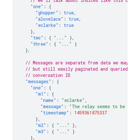
// we'll talk about indices like this below
"one"
:
{
"ghopper"
:
true
,
"alovelace"
:
true
,
"eclarke"
:
true
},
"two"
:
{
"..."
},
"three"
:
{
"..."
}
},
// Messages are separate from data we may wan
// but still easily paginated and queried, an
// conversation ID
"messages"
:
{
"one"
:
{
"m1"
:
{
"name"
:
"eclarke"
,
"message"
:
"The relay seems to be malf
"timestamp"
:
1459361875337
},
"m2"
:
{
"..."
},
"m3"
:
{
"..."
}
},