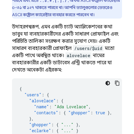
পারবে এবং এতে
,
,
,
,
,
, অথবা ASCII কন্ট্রোল ক্যারেক্টার
.
$
#
[
]
/
০-৩১ বা ১২৭ থাকতে পারবে না। আপনি ভ্যালুগুলোর ভেতরেও
ASCII কন্ট্রোল ক্যারেক্টার ব্যবহার করতে পারবেন না।
উদাহরণস্বরূপ, এমন একটি চ্যাট অ্যাপ্লিকেশনের কথা
ভাবুন যা ব্যবহারকারীদের একটি সাধারণ প্রোফাইল এবং
পরিচিতি তালিকা সংরক্ষণ করার সুযোগ দেয়। একটি
সাধারণ ব্যবহারকারী প্রোফাইল
/users/$uid
মতো
একটি পাথে অবস্থিত থাকে।
alovelace
নামের
ব্যবহারকারীর একটি ডাটাবেস এন্ট্রি থাকতে পারে যা
দেখতে অনেকটা এইরকম:
{
"users"
:
{
"alovelace"
:
{
"name"
:
"Ada Lovelace"
,
"contacts"
:
{
"ghopper"
:
true
},
},
"ghopper"
:
{
"..."
},
"eclarke"
:
{
"..."
}