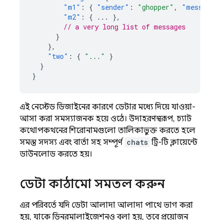
"m1"
:
{
"sender"
:
"ghopper"
,
"message"
"m2"
:
{
...
},
// a very long list of messages
}
},
"two"
:
{
"..."
}
}
}
এই নেস্টেড ডিজাইনের কারণে ডেটার মধ্যে দিয়ে যাওয়া-
আসা করা সমস্যাজনক হয়ে ওঠে। উদাহরণস্বরূপ, চ্যাট
কথোপকথনের শিরোনামগুলো তালিকাভুক্ত করতে হলে
সমস্ত সদস্য এবং বার্তা সহ সম্পূর্ণ
chats
ট্রি-টি ক্লায়েন্টে
ডাউনলোড করতে হয়।
ডেটা কাঠামো সমতল করুন
এর পরিবর্তে যদি ডেটা আলাদা আলাদা পাথে ভাগ করা
হয়, যাকে ডিনরমালাইজেশনও বলা হয়, তবে প্রয়োজন