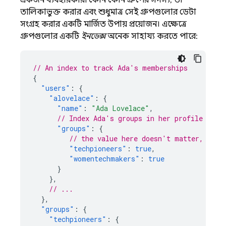
একজন ব্যবহারকারী কোন কোন গ্রুপের সদস্য, তা
তালিকাভুক্ত করার এবং শুধুমাত্র সেই গ্রুপগুলোর ডেটা
সংগ্রহ করার একটি মার্জিত উপায় প্রয়োজন। এক্ষেত্রে
গ্রুপগুলোর একটি
ইনডেক্স
অনেক সাহায্য করতে পারে:
// An index to track Ada's memberships
{
"users"
:
{
"alovelace"
:
{
"name"
:
"Ada Lovelace"
,
// Index Ada's groups in her profile
"groups"
:
{
// the value here doesn't matter, just
"techpioneers"
:
true
,
"womentechmakers"
:
true
}
},
// ...
},
"groups"
:
{
"techpioneers"
:
{